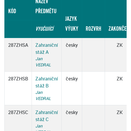
NÁZEV
KÓD
PŘEDMĚTU
JAZYK
VÝUKY
ROZVRH
ZAKONČENÍ
VYUČUJÍCÍ
287ZHSA
Zahraniční
česky
ZK
stáž A
Jan
VEDRAL
287ZHSB
Zahraniční
česky
ZK
stáž B
Jan
VEDRAL
287ZHSC
Zahraniční
česky
ZK
stáž C
Jan