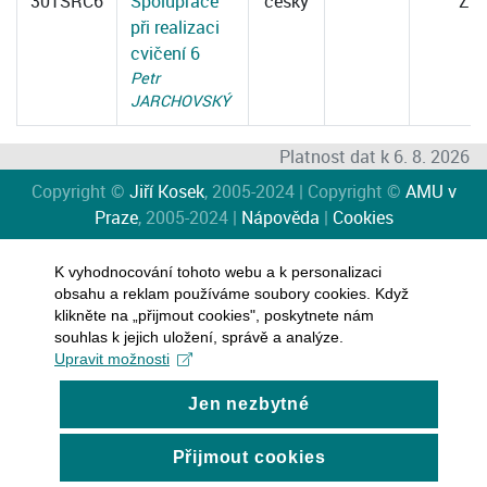
301SRC6
Spolupráce
česky
Z
při realizaci
cvičení 6
Petr
JARCHOVSKÝ
Platnost dat k 6. 8. 2026
Copyright ©
Jiří Kosek
, 2005-2024 | Copyright ©
AMU v
Praze
, 2005-2024 |
Nápověda
|
Cookies
K vyhodnocování tohoto webu a k personalizaci
obsahu a reklam používáme soubory cookies. Když
klikněte na „přijmout cookies", poskytnete nám
souhlas k jejich uložení, správě a analýze.
Upravit možnosti
Jen nezbytné
Přijmout cookies