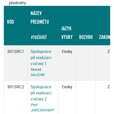
předměty
NÁZEV
KÓD
PŘEDMĚTU
JAZYK
VÝUKY
ROZVRH
ZAKONČ
VYUČUJÍCÍ
301SRC1
Spolupráce
česky
Z
při realizaci
cvičení 1
Marek
VAJCHR
301SRC2
Spolupráce
česky
Z
při realizaci
cvičení 2
Petr
JARCHOVSKÝ