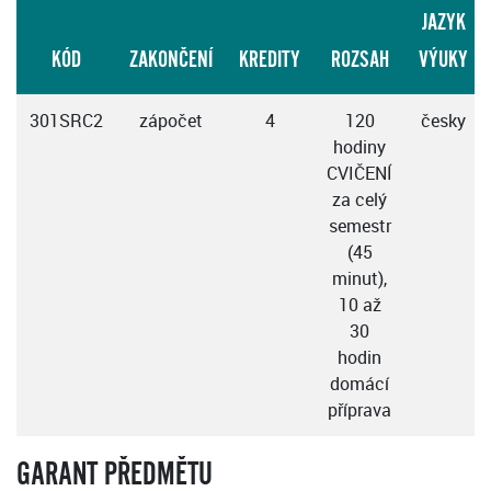
JAZYK
KÓD
ZAKONČENÍ
KREDITY
ROZSAH
VÝUKY
301SRC2
zápočet
4
120
česky
hodiny
CVIČENÍ
za celý
semestr
(45
minut),
10 až
30
hodin
domácí
příprava
GARANT PŘEDMĚTU