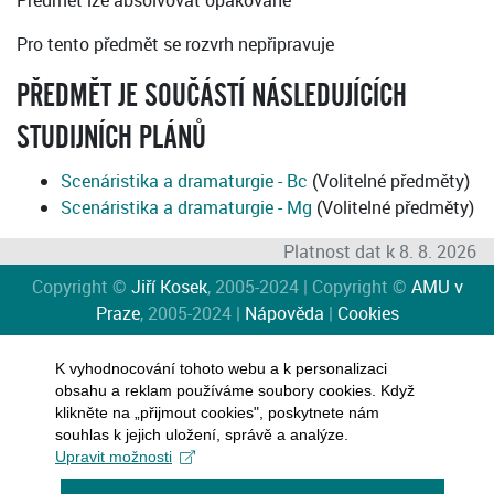
Předmět lze absolvovat opakovaně
Pro tento předmět se rozvrh nepřipravuje
PŘEDMĚT JE SOUČÁSTÍ NÁSLEDUJÍCÍCH
STUDIJNÍCH PLÁNŮ
Scenáristika a dramaturgie - Bc
(Volitelné předměty)
Scenáristika a dramaturgie - Mg
(Volitelné předměty)
Platnost dat k 8. 8. 2026
Copyright ©
Jiří Kosek
, 2005-2024 | Copyright ©
AMU v
Praze
, 2005-2024 |
Nápověda
|
Cookies
K vyhodnocování tohoto webu a k personalizaci
obsahu a reklam používáme soubory cookies. Když
klikněte na „přijmout cookies", poskytnete nám
souhlas k jejich uložení, správě a analýze.
Upravit možnosti