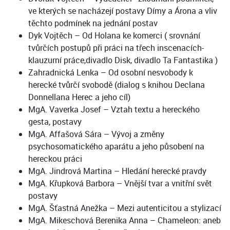
ve kterých se nacházejí postavy Dímy a Árona a vliv
těchto podmínek na jednání postav
Dyk Vojtěch – Od Holana ke komerci ( srovnání
tvůrčích postupů při práci na třech inscenacích-
klauzurní práce,divadlo Disk, divadlo Ta Fantastika )
Zahradnická Lenka – Od osobní nesvobody k
herecké tvůrčí svobodě (dialog s knihou Declana
Donnellana Herec a jeho cíl)
MgA. Vaverka Josef – Vztah textu a hereckého
gesta, postavy
MgA. Affašová Sára – Vývoj a změny
psychosomatického aparátu a jeho působení na
hereckou práci
MgA. Jindrová Martina – Hledání herecké pravdy
MgA. Křupková Barbora – Vnější tvar a vnitřní svět
postavy
MgA. Šťastná Anežka – Mezi autenticitou a stylizací
MgA. Mikeschová Berenika Anna – Chameleon: aneb