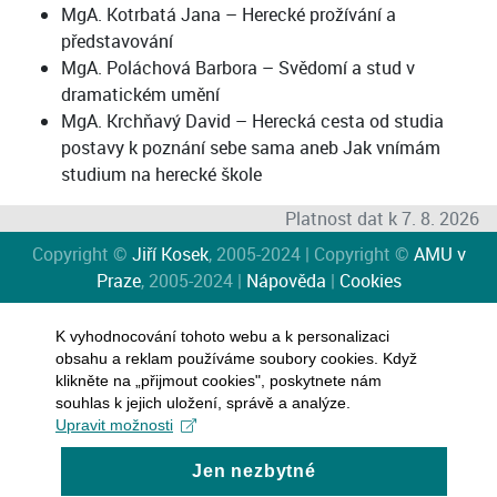
MgA. Kotrbatá Jana – Herecké prožívání a
představování
MgA. Poláchová Barbora – Svědomí a stud v
dramatickém umění
MgA. Krchňavý David – Herecká cesta od studia
postavy k poznání sebe sama aneb Jak vnímám
studium na herecké škole
Platnost dat k 7. 8. 2026
Copyright ©
Jiří Kosek
, 2005-2024 | Copyright ©
AMU v
Praze
, 2005-2024 |
Nápověda
|
Cookies
K vyhodnocování tohoto webu a k personalizaci
obsahu a reklam používáme soubory cookies. Když
klikněte na „přijmout cookies", poskytnete nám
souhlas k jejich uložení, správě a analýze.
Upravit možnosti
Jen nezbytné