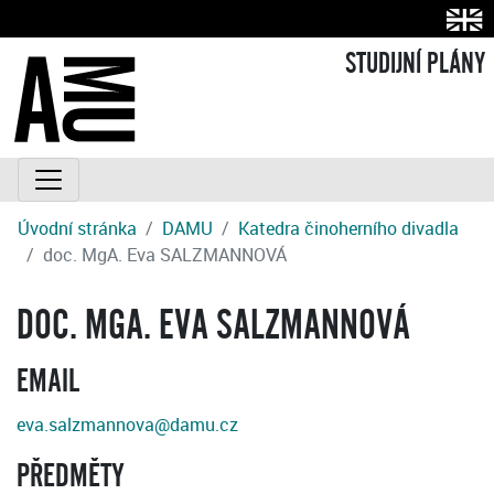
STUDIJNÍ PLÁNY
Úvodní stránka
DAMU
Katedra činoherního divadla
doc. MgA. Eva SALZMANNOVÁ
DOC. MGA. EVA SALZMANNOVÁ
EMAIL
eva.salzmannova@damu.cz
PŘEDMĚTY