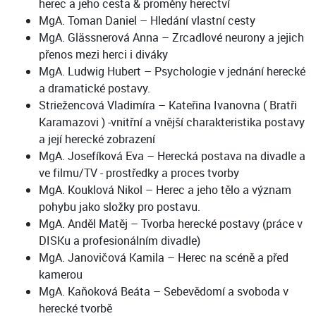
herec a jeho cesta & proměny herectví
MgA. Toman Daniel – Hledání vlastní cesty
MgA. Glässnerová Anna – Zrcadlové neurony a jejich
přenos mezi herci i diváky
MgA. Ludwig Hubert – Psychologie v jednání herecké
a dramatické postavy.
Striežencová Vladimíra – Kateřina Ivanovna ( Bratři
Karamazovi ) -vnitřní a vnější charakteristika postavy
a její herecké zobrazení
MgA. Josefíková Eva – Herecká postava na divadle a
ve filmu/TV - prostředky a proces tvorby
MgA. Kouklová Nikol – Herec a jeho tělo a význam
pohybu jako složky pro postavu.
MgA. Anděl Matěj – Tvorba herecké postavy (práce v
DISKu a profesionálním divadle)
MgA. Janovičová Kamila – Herec na scéně a před
kamerou
MgA. Kaňoková Beáta – Sebevědomí a svoboda v
herecké tvorbě