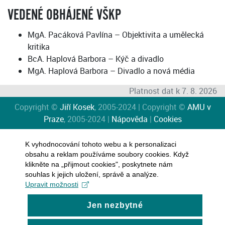
VEDENÉ OBHÁJENÉ VŠKP
MgA. Pacáková Pavlína – Objektivita a umělecká
kritika
BcA. Haplová Barbora – Kýč a divadlo
MgA. Haplová Barbora – Divadlo a nová média
Platnost dat k 7. 8. 2026
Copyright ©
Jiří Kosek
, 2005-2024 | Copyright ©
AMU v
Praze
, 2005-2024 |
Nápověda
|
Cookies
K vyhodnocování tohoto webu a k personalizaci
obsahu a reklam používáme soubory cookies. Když
klikněte na „přijmout cookies", poskytnete nám
souhlas k jejich uložení, správě a analýze.
Upravit možnosti
Jen nezbytné