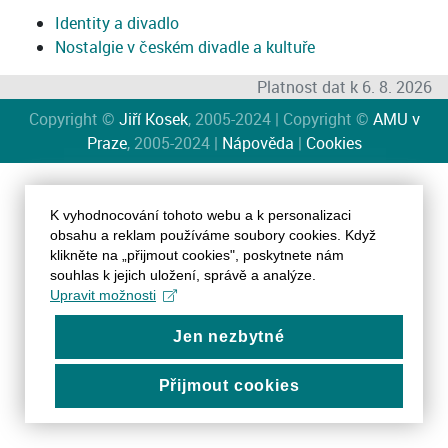
Identity a divadlo
Nostalgie v českém divadle a kultuře
Platnost dat k 6. 8. 2026
Copyright ©
Jiří Kosek
, 2005-2024 | Copyright ©
AMU v
Praze
, 2005-2024 |
Nápověda
|
Cookies
K vyhodnocování tohoto webu a k personalizaci
obsahu a reklam používáme soubory cookies. Když
klikněte na „přijmout cookies", poskytnete nám
souhlas k jejich uložení, správě a analýze.
Upravit možnosti
Jen nezbytné
Přijmout cookies