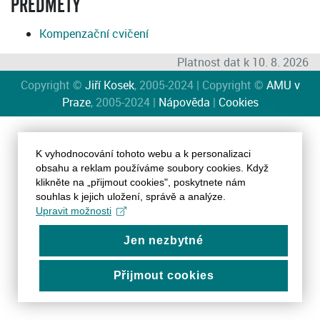
PŘEDMĚTY
Kompenzační cvičení
Platnost dat k 10. 8. 2026
Copyright ©
Jiří Kosek
, 2005-2024 | Copyright ©
AMU v
Praze
, 2005-2024 |
Nápověda
|
Cookies
K vyhodnocování tohoto webu a k personalizaci
obsahu a reklam používáme soubory cookies. Když
klikněte na „přijmout cookies", poskytnete nám
souhlas k jejich uložení, správě a analýze.
Upravit možnosti
Jen nezbytné
Přijmout cookies