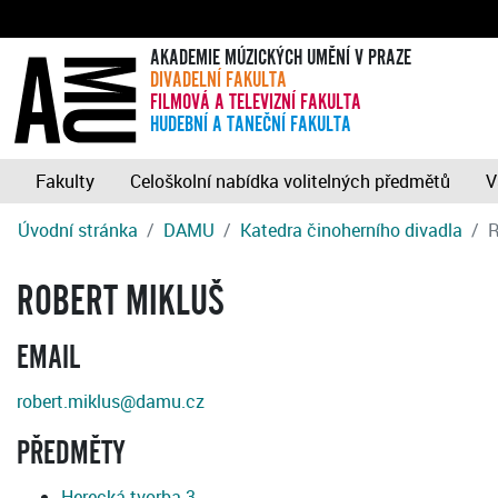
AKADEMIE MÚZICKÝCH UMĚNÍ V PRAZE
DIVADELNÍ FAKULTA
FILMOVÁ A TELEVIZNÍ FAKULTA
HUDEBNÍ A TANEČNÍ FAKULTA
Fakulty
Celoškolní nabídka volitelných předmětů
V
Úvodní stránka
DAMU
Katedra činoherního divadla
R
ROBERT MIKLUŠ
EMAIL
robert.miklus@damu.cz
PŘEDMĚTY
Herecká tvorba 3