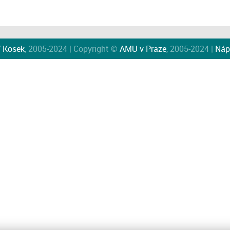
í Kosek
, 2005-2024 | Copyright ©
AMU v Praze
, 2005-2024 |
Náp