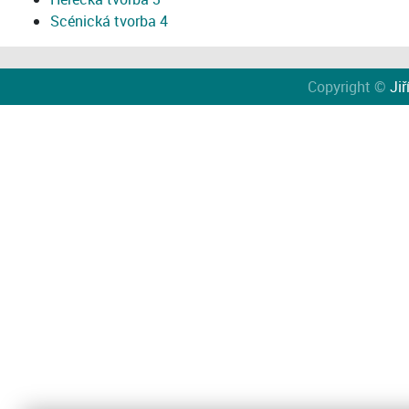
Scénická tvorba 4
Copyright ©
Jiř