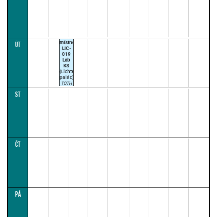
místnost
ÚT
LIC-
019
Lab
KS
(Lichtenštejnský
palác)
TÓTH
M.
ST
09:00–
10:30
(paralelka
1)
ČT
PÁ