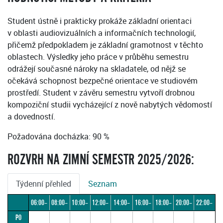
Student ústně i prakticky prokáže základní orientaci
v oblasti audiovizuálních a informačních technologií,
přičemž předpokladem je základní gramotnost v těchto
oblastech. Výsledky jeho práce v průběhu semestru
odrážejí současné nároky na skladatele, od nějž se
očekává schopnost bezpečné orientace ve studiovém
prostředí. Student v závěru semestru vytvoří drobnou
kompoziční studii vycházející z nově nabytých vědomostí
a dovedností.
Požadována docházka: 90 %
ROZVRH NA ZIMNÍ SEMESTR 2025/2026:
Týdenní přehled
Seznam
06:00–
08:00–
10:00–
12:00–
14:00–
16:00–
18:00–
20:00–
22:00–
PO
08:00
10:00
12:00
14:00
16:00
18:00
20:00
22:00
24:00