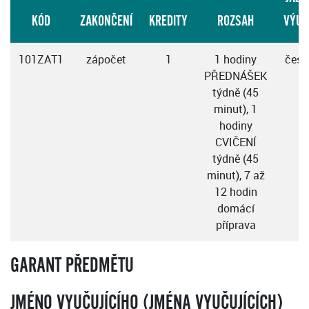
KÓD
ZAKONČENÍ
KREDITY
ROZSAH
VÝUK
101ZAT1
zápočet
1
1 hodiny
česk
PŘEDNÁŠEK
týdně (45
minut), 1
hodiny
CVIČENÍ
týdně (45
minut), 7 až
12 hodin
domácí
příprava
GARANT PŘEDMĚTU
JMÉNO VYUČUJÍCÍHO (JMÉNA VYUČUJÍCÍCH)