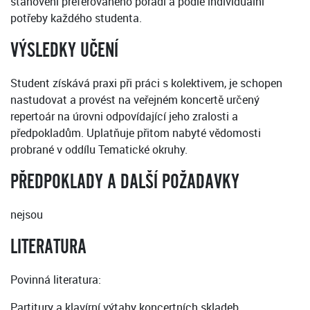
stanovení preferovaného pořadí a podle individuální
potřeby každého studenta.
VÝSLEDKY UČENÍ
Student získává praxi při práci s kolektivem, je schopen
nastudovat a provést na veřejném koncertě určený
repertoár na úrovni odpovídající jeho zralosti a
předpokladům. Uplatňuje přitom nabyté vědomosti
probrané v oddílu Tematické okruhy.
PŘEDPOKLADY A DALŠÍ POŽADAVKY
nejsou
LITERATURA
Povinná literatura:
Partitury a klavírní výtahy koncertních skladeb.