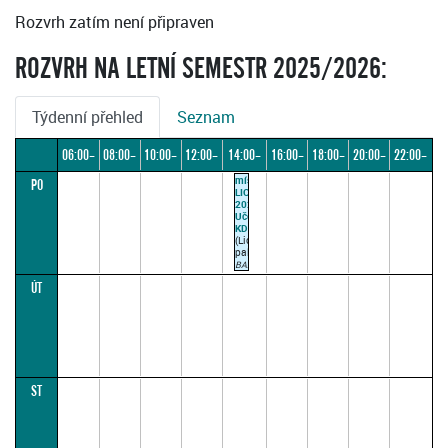
Rozvrh zatím není připraven
ROZVRH NA LETNÍ SEMESTR 2025/2026:
Týdenní přehled
Seznam
06:00–
08:00–
10:00–
12:00–
14:00–
16:00–
18:00–
20:00–
22:00–
místnost
PO
08:00
10:00
12:00
14:00
16:00
18:00
20:00
22:00
24:00
LIC-
2025
Učebna
KD
(Lichtenštejnský
palác)
BAXA
N.
ÚT
14:30–
15:15
(paralelka
1)
ST