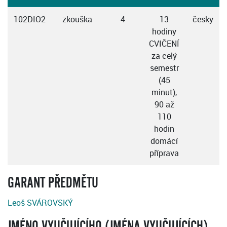
102DIO2
zkouška
4
13
česky
hodiny
CVIČENÍ
za celý
semestr
(45
minut),
90 až
110
hodin
domácí
příprava
GARANT PŘEDMĚTU
Leoš SVÁROVSKÝ
JMÉNO VYUČUJÍCÍHO (JMÉNA VYUČUJÍCÍCH)