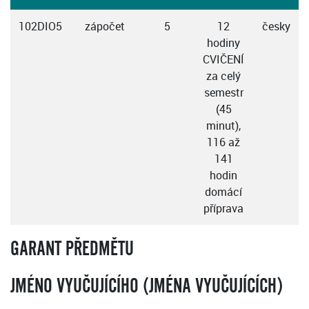
102DIO5
zápočet
5
12
česky
hodiny
CVIČENÍ
za celý
semestr
(45
minut),
116 až
141
hodin
domácí
příprava
GARANT PŘEDMĚTU
JMÉNO VYUČUJÍCÍHO (JMÉNA VYUČUJÍCÍCH)