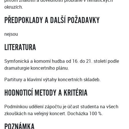
přitom znalosti a dovednosti probrané v tematických
okruzích.
PŘEDPOKLADY A DALŠÍ POŽADAVKY
nejsou
LITERATURA
Symfonická a komorní hudba od 16. do 21. století podle
dramaturgie koncertního plánu.
Partitury a klavírní výtahy koncertních skladeb.
HODNOTICÍ METODY A KRITÉRIA
Podmínkou udělení zápočtu je účast studenta na všech
zkouškách na veřejný koncert. Docházka 100 %.
POZNÁMKA