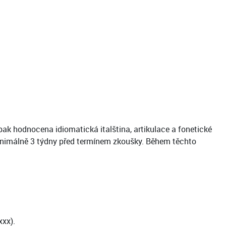
k hodnocena idiomatická italština, artikulace a fonetické
minimálně 3 týdny před termínem zkoušky. Během těchto
xxx).