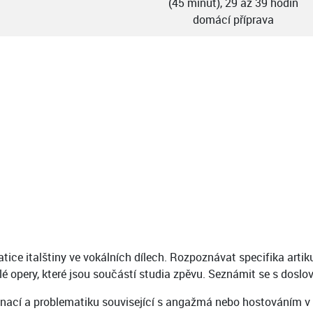
(45 minut), 29 až 39 hodin
domácí příprava
atice italštiny ve vokálních dílech. Rozpoznávat specifika arti
celé opery, které jsou součástí studia zpěvu. Seznámit se s dos
ací a problematiku související s angažmá nebo hostováním v It