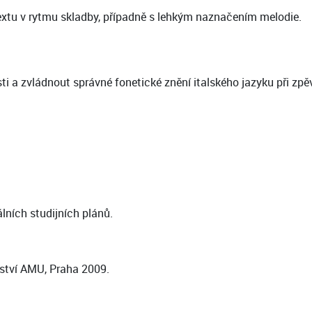
extu v rytmu skladby, případně s lehkým naznačením melodie.
 a zvládnout správné fonetické znění italského jazyku při zpě
álních studijních plánů.
ství AMU, Praha 2009.