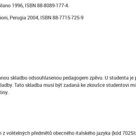
Milano 1996, ISBN 88-8089-177-4.
zioni, Perugia 2004, ISBN 88-7715-725-9
anou skladbu odsouhlasenou pedagogem zpěvu. U studenta je pa
skladby. Tato skladba musí být zadaná ke zkoušce studentovi 
iny.
 z volitelných předmětů obecného italského jazyka (kód 702SI