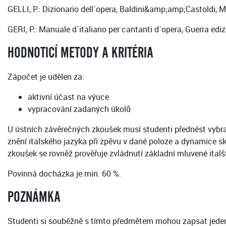
GELLI, P.: Dizionario dell´opera, Baldini&amp;amp;Castoldi, 
GERI, P.: Manuale d´italiano per cantanti d´opera, Guerra edi
HODNOTICÍ METODY A KRITÉRIA
Zápočet je udělen za:
aktivní účast na výuce
vypracování zadaných úkolů
U ústních závěrečných zkoušek musí studenti přednést vybr
znění italského jazyka při zpěvu v dané poloze a dynamice 
zkoušek se rovněž prověřuje zvládnutí základní mluvené italšt
Povinná docházka je min. 60 %.
POZNÁMKA
Studenti si souběžně s tímto předmětem mohou zapsat jeden