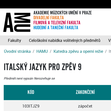
AKADEMIE MÚZICKÝCH UMĚNÍ V PRAZE
DIVADELNÍ FAKULTA
FILMOVÁ A TELEVIZNÍ FAKULTA
HUDEBNÍ A TANEČNÍ FAKULTA
Fakulty
Celoškolní nabídka volitelných předmětů
V
Úvodní stránka
HAMU
Katedra zpěvu a operní režie
I
ITALSKÝ JAZYK PRO ZPĚV 9
Předmět není vypsán
Nerozvrhuje se
KÓD
ZAKONČENÍ
103ITJZ9
zápočet