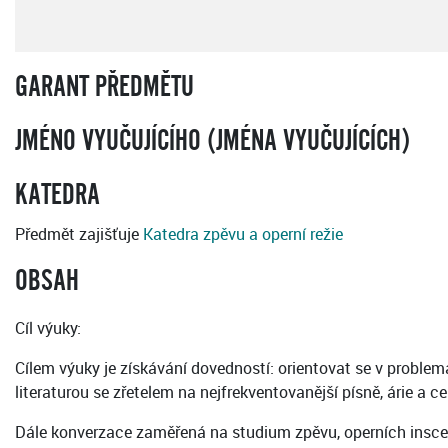
GARANT PŘEDMĚTU
JMÉNO VYUČUJÍCÍHO (JMÉNA VYUČUJÍCÍCH)
KATEDRA
Předmět zajišťuje
Katedra zpěvu a operní režie
OBSAH
Cíl výuky:
Cílem výuky je získávání dovedností: orientovat se v problem
literaturou se zřetelem na nejfrekventovanější písně, árie a 
Dále konverzace zaměřená na studium zpěvu, operních inscen