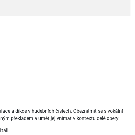
kulace a dikce v hudebních číslech. Obeznámit se s vokální
lovným překladem a umět jej vnímat v kontextu celé opery.
álii.