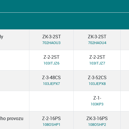
ly
ZK-3-2ST
ZK-3-2ST
702HAOU3
702HAOU4
Z-2-2ST
Z-2-2ST
103ITJZ6
103ITJZ7
Z-3-48CS
Z-3-52CS
103JEPX7
103JEPX8
Z-1-
103KP3
ího provozu
Z-2-16PS
ZK-3-16PS
108OSHP1
108OSHP2