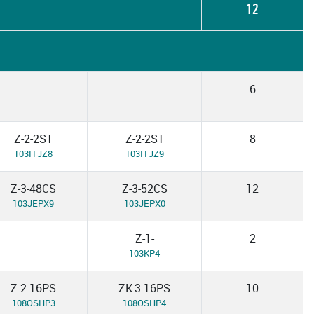
12
6
Z-2-2ST
Z-2-2ST
8
103ITJZ8
103ITJZ9
Z-3-48CS
Z-3-52CS
12
103JEPX9
103JEPX0
Z-1-
2
103KP4
Z-2-16PS
ZK-3-16PS
10
108OSHP3
108OSHP4