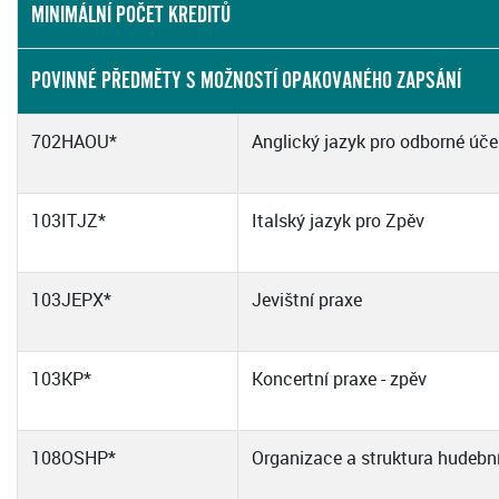
MINIMÁLNÍ POČET KREDITŮ
POVINNÉ PŘEDMĚTY S MOŽNOSTÍ OPAKOVANÉHO ZAPSÁNÍ
702HAOU*
Anglický jazyk pro odborné úče
103ITJZ*
Italský jazyk pro Zpěv
103JEPX*
Jevištní praxe
103KP*
Koncertní praxe - zpěv
108OSHP*
Organizace a struktura hudebn