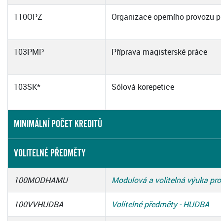
110OPZ
Organizace operního provozu p
103PMP
Příprava magisterské práce
103SK*
Sólová korepetice
MINIMÁLNÍ POČET KREDITŮ
VOLITELNÉ PŘEDMĚTY
100MODHAMU
Modulová a volitelná výuka p
100VVHUDBA
Volitelné předměty - HUDBA