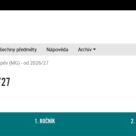
šechny předměty
Nápověda
Archiv
pěv (MG) - od 2026/27
/27
1. ROČNÍK
2.