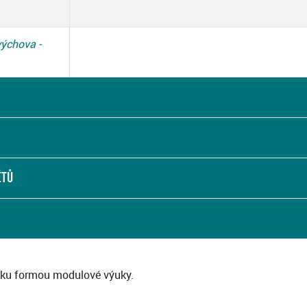
výchova -
ĚTŮ
ku formou modulové výuky.