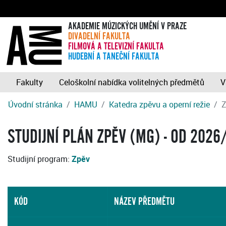
AKADEMIE MÚZICKÝCH UMĚNÍ V PRAZE
DIVADELNÍ FAKULTA
FILMOVÁ A TELEVIZNÍ FAKULTA
HUDEBNÍ A TANEČNÍ FAKULTA
Fakulty
Celoškolní nabídka volitelných předmětů
V
Úvodní stránka
HAMU
Katedra zpěvu a operní režie
Z
STUDIJNÍ PLÁN ZPĚV (MG) - OD 2026
Studijní program:
Zpěv
KÓD
NÁZEV PŘEDMĚTU