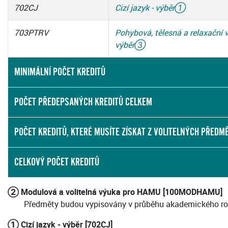
702CJ
Cizí jazyk - výběr
①
703PTRV
Pohybová, tělesná a relaxační 
výběr
③
MINIMÁLNÍ POČET KREDITŮ
POČET PŘEDEPSANÝCH KREDITŮ CELKEM
POČET KREDITŮ, KTERÉ MUSÍTE ZÍSKAT Z VOLITELNÝCH PŘEDM
CELKOVÝ POČET KREDITŮ
② Modulová a volitelná výuka pro HAMU [100MODHAMU]
Předměty budou vypisovány v průběhu akademického ro
① Cizí jazyk - výběr [702CJ]