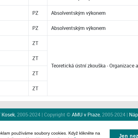
PZ
Absolventským výkonem
PZ
Absolventským výkonem
ZT
ZT
Teoretická ústní zkouška - Organizace
ZT
ZT
í Kosek
, 2005-2024 | Copyright ©
AMU v Praze
, 2005-2024 |
Náp
eklam používáme soubory cookies. Když klikněte na
Jen ne