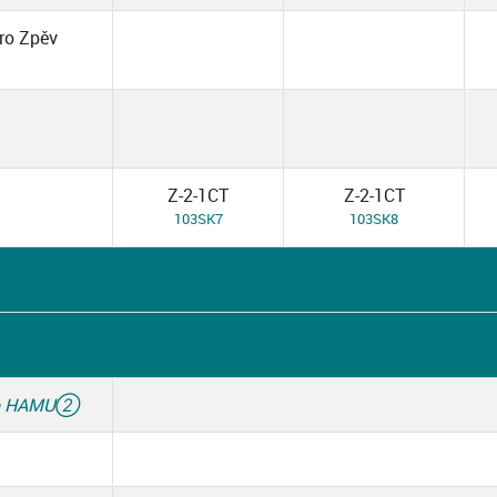
ro Zpěv
Z-2-1CT
Z-2-1CT
103SK7
103SK8
ro HAMU
②