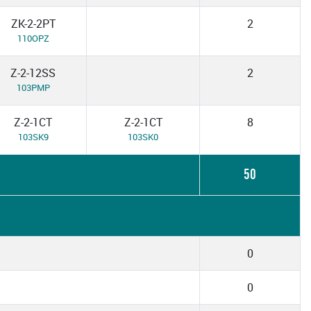
ZK-2-2PT
2
110OPZ
Z-2-12SS
2
103PMP
Z-2-1CT
Z-2-1CT
8
103SK9
103SK0
50
0
0