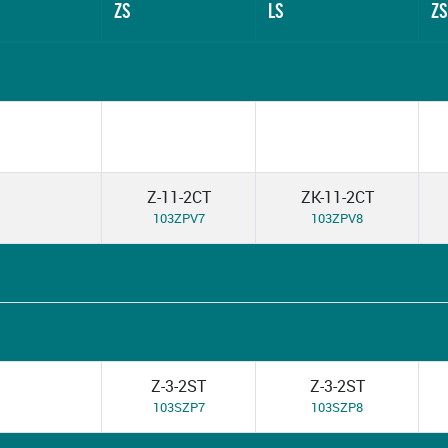
ZS
LS
ZS
Z-11-2CT
ZK-11-2CT
103ZPV7
103ZPV8
Z-3-2ST
Z-3-2ST
103SZP7
103SZP8