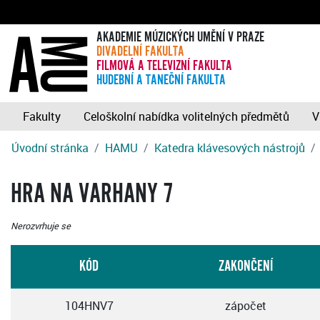
AKADEMIE MÚZICKÝCH UMĚNÍ V PRAZE
DIVADELNÍ FAKULTA
FILMOVÁ A TELEVIZNÍ FAKULTA
HUDEBNÍ A TANEČNÍ FAKULTA
Fakulty
Celoškolní nabídka volitelných předmětů
V
Úvodní stránka
HAMU
Katedra klávesových nástrojů
HRA NA VARHANY 7
Nerozvrhuje se
KÓD
ZAKONČENÍ
104HNV7
zápočet