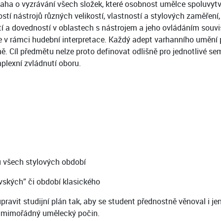
ha o vyzrávání všech složek, které osobnost umělce spoluvytvá
tí nástrojů různých velikostí, vlastností a stylových zaměření, a 
í a dovedností v oblastech s nástrojem a jeho ovládáním souvisej
ace v rámci hudební interpretace. Každý adept varhanního umění 
. Cíl předmětu nelze proto definovat odlišně pro jednotlivé sem
plexní zvládnutí oboru.
ů všech stylových období
vských” či období klasického
vit studijní plán tak, aby se student přednostně věnoval i jen 
je mimořádný umělecký počin.