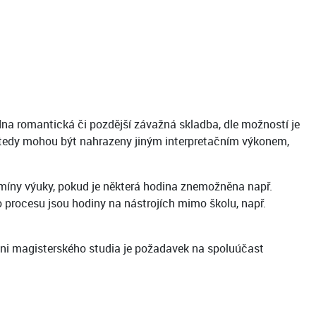
edna romantická či pozdější závažná skladba, dle možností je
y tedy mohou být nahrazeny jiným interpretačním výkonem,
míny výuky, pokud je některá hodina znemožněna např.
rocesu jsou hodiny na nástrojích mimo školu, např.
vni magisterského studia je požadavek na spoluúčast