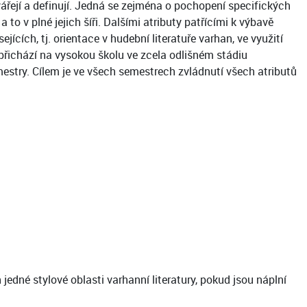
řejí a definují. Jedná se zejména o pochopení specifických
to v plné jejich šíři. Dalšími atributy patřícími k výbavě
ících, tj. orientace v hudební literatuře varhan, ve využití
přichází na vysokou školu ve zcela odlišném stádiu
estry. Cílem je ve všech semestrech zvládnutí všech atributů
jedné stylové oblasti varhanní literatury, pokud jsou náplní