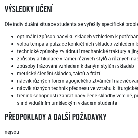
VÝSLEDKY UČENÍ
Dle individuální situace studenta se vyřešily specifické pr
optimální způsob nácviku skladeb vzhledem k potřebám
volba tempa a pulzace konkrétních skladeb vzhledem k
technické způsoby zvládnutí mechanické traktury a jin
způsoby artikulace v rámci různých stylů a různých nás
způsoby frázování vzhledem k daným stylům skladeb
metrické členění skladeb, taktů a frází
nácvik různých forem agogického ztvárnění nacvičova
nácvik různých technik přednesu ve vztahu k liturgic
trénink schopnosti zahrát nacvičené skladby veřejně, př
s individuálním uměleckým vkladem studenta
PŘEDPOKLADY A DALŠÍ POŽADAVKY
nejsou