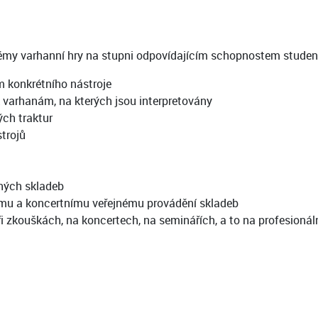
oblémy varhanní hry na stupni odpovídajícím schopnostem studen
 konkrétního nástroje
 varhanám, na kterých jsou interpretovány
ých traktur
trojů
ných skladeb
kému a koncertnímu veřejnému provádění skladeb
i zkouškách, na koncertech, na seminářích, a to na profesionáln