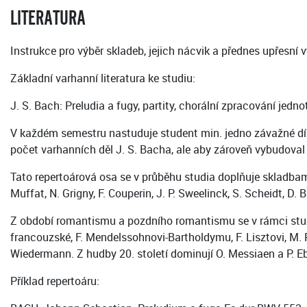
LITERATURA
Instrukce pro výběr skladeb, jejich nácvik a přednes upřesní
Základní varhanní literatura ke studiu:
J. S. Bach: Preludia a fugy, partity, chorální zpracování jedno
V každém semestru nastuduje student min. jedno závažné dílo 
počet varhanních děl J. S. Bacha, ale aby zároveň vybudoval 
Tato repertoárová osa se v průběhu studia doplňuje skladbam
Muffat, N. Grigny, F. Couperin, J. P. Sweelinck, S. Scheidt, 
Z období romantismu a pozdního romantismu se v rámci studia 
francouzské, F. Mendelssohnovi-Bartholdymu, F. Lisztovi, M. Reg
Wiedermann. Z hudby 20. století dominují O. Messiaen a P. E
Příklad repertoáru: