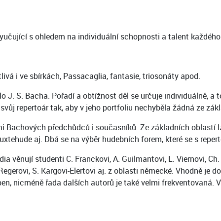
 vyučující s ohledem na individuální schopnosti a talent každého
tlivá i ve sbírkách, Passacaglia, fantasie, triosonáty apod.
J. S. Bacha. Pořadí a obtížnost děl se určuje individuálně, a t
svůj repertoár tak, aby v jeho portfoliu nechyběla žádná ze zá
i Bachových předchůdců i současníků. Ze základních oblastí lze
D. Buxtehude aj. Dbá se na výběr hudebních forem, které se s rep
věnují studenti C. Franckovi, A. Guilmantovi, L. Viernovi, Ch. 
erovi, S. Kargovi-Elertovi aj. z oblasti německé. Vhodně je doplňu
ben, nicméně řada dalších autorů je také velmi frekventovaná. 