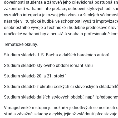
dovednosti studenta a zároveň jeho cílevědomá postupná sna
zákonitostí varhanní interpretace, uchopení stylových odlišnos
vyzrálého interpreta je rozvoj jeho vkusu a širokých vědomost
nástroje v liturgické hudbě, ve schopnosti využití improviz
osobnostního vývoje a technické i hudebně přednesové úrovně
umělecké varhanní hry a neustálá snaha o profesionálně kom
Tematické okruhy:
Studium skladeb J. S. Bacha a dalších barokních autorů
Studium skladeb stylového období romantismu
Studium skladeb 20. a 21. století
Studium skladeb z okruhu českých či slovenských skladatel
Studium skladeb dalších stylových období, např. “předbacho
V magisterském stupni je možné v jednotlivých semestrech upra
studia závažné skladby a cykly, jejichž zvládnutí představu