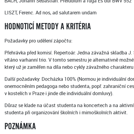
BACH, Johann Sebastian. Preludium a fuga Es dur BWV 552
LISZT, Ferenc. Ad nos, ad salutarem undam
HODNOTICÍ METODY A KRITÉRIA
Požadavky pro udělení zápočtu:
Přehrávka před komisí. Repertoár: Jedna závažná skladba J. S
vítáno varhanní trio. V tomto semestru je alternativně mož
který už je zaměřen na díla nebo cykly závažného charakteru 
Další požadavky: Docházka 100% (Normou je individuální do
onemocněním pedagoga nebo studenta, popř. zahraniční cest
v kostelích v Praze i jinde dle individuální domluvy).
Důraz se klade na účast studenta na koncertech a na aktivn
studenta při organizování školních i mimoškolních aktivit.
POZNÁMKA