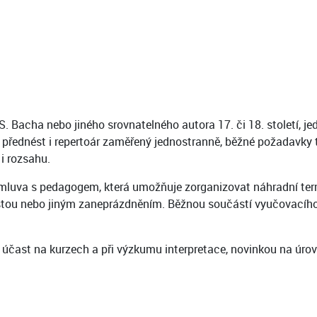
. Bacha nebo jiného srovnatelného autora 17. či 18. století, j
né přednést i repertoár zaměřený jednostranně, běžné požadavk
i rozsahu.
mluva s pedagogem, která umožňuje zorganizovat náhradní ter
ou nebo jiným zaneprázdněním. Běžnou součástí vyučovacího p
í účast na kurzech a při výzkumu interpretace, novinkou na úro