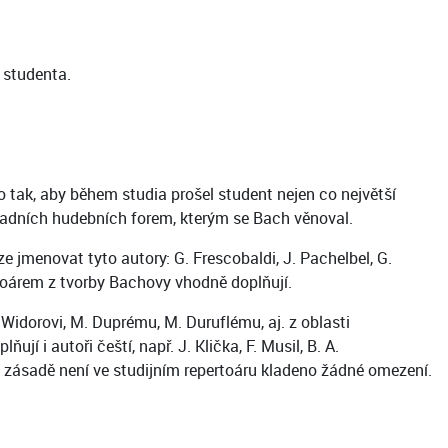
 studenta.
o tak, aby během studia prošel student nejen co největší
kladních hudebních forem, kterým se Bach věnoval.
 jmenovat tyto autory: G. Frescobaldi, J. Pachelbel, G.
ertoárem z tvorby Bachovy vhodně doplňují.
Widorovi, M. Duprému, M. Duruflému, aj. z oblasti
jí i autoři čeští, např. J. Klička, F. Musil, B. A.
V zásadě není ve studijním repertoáru kladeno žádné omezení.