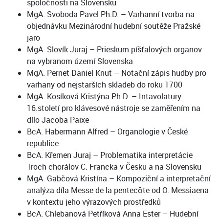
spoločnosti na Slovensku
MgA. Svoboda Pavel Ph.D. – Varhanní tvorba na
objednávku Mezinárodní hudební soutěže Pražské
jaro
MgA. Slovík Juraj – Prieskum píšťalových organov
na vybranom území Slovenska
MgA. Pernet Daniel Knut – Notační zápis hudby pro
varhany od nejstarších skladeb do roku 1700
MgA. Kosíková Kristýna Ph.D. – Intavolatury
16.století pro klávesové nástroje se zaměřením na
dílo Jacoba Paixe
BcA. Habermann Alfred – Organologie v České
republice
BcA. Křemen Juraj – Problematika interpretácie
Troch chorálov C. Francka v Česku a na Slovensku
MgA. Gabčová Kristína – Kompoziční a interpretační
analýza díla Messe de la pentecȏte od O. Messiaena
v kontextu jeho výrazových prostředků
BcA. Chlebanová Petříková Anna Ester – Hudební