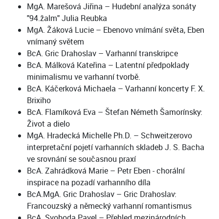
MgA. Marešová Jiřina – Hudební analýza sonáty
"94.žalm" Julia Reubka
MgA. Žáková Lucie – Ebenovo vnímání světa, Eben
vnímaný světem
BcA. Gric Drahoslav – Varhanní transkripce
BcA. Málková Kateřina – Latentní předpoklady
minimalismu ve varhanní tvorbě.
BcA. Káčerková Michaela – Varhanní koncerty F. X.
Brixiho
BcA. Flamíková Eva – Štefan Németh Šamorínsky:
Život a dielo
MgA. Hradecká Michelle Ph.D. – Schweitzerovo
interpretační pojetí varhanních skladeb J. S. Bacha
ve srovnání se současnou praxí
BcA. Zahrádková Marie – Petr Eben - chorální
inspirace na pozadí varhanního díla
BcA.MgA. Gric Drahoslav – Gric Drahoslav:
Francouzský a německý varhanní romantismus
BcA. Svoboda Pavel – Přehled mezinárodních