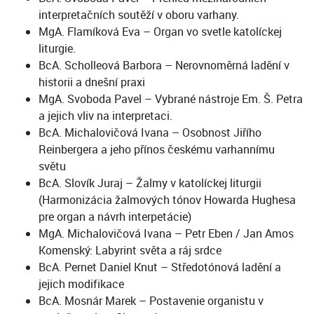
interpretačních soutěží v oboru varhany.
MgA. Flamíková Eva – Organ vo svetle katolíckej
liturgie.
BcA. Scholleová Barbora – Nerovnoměrná ladění v
historii a dnešní praxi
MgA. Svoboda Pavel – Vybrané nástroje Em. Š. Petra
a jejich vliv na interpretaci.
BcA. Michalovičová Ivana – Osobnost Jiřího
Reinbergera a jeho přínos českému varhannímu
světu
BcA. Slovík Juraj – Žalmy v katolíckej liturgii
(Harmonizácia žalmových tónov Howarda Hughesa
pre organ a návrh interpetácie)
MgA. Michalovičová Ivana – Petr Eben / Jan Amos
Komenský: Labyrint světa a ráj srdce
BcA. Pernet Daniel Knut – Středotónová ladění a
jejich modifikace
BcA. Mosnár Marek – Postavenie organistu v