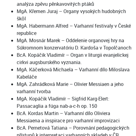
analýza zpěvu pěnkavovitých ptáků
MgA. Křemen Juraj – Organy vysokých hudobných
škȏl
MgA. Habermann Alfred – Varhanní festivaly v České
republice
MgA. Mosnár Marek – Oddelenie organovej hry na
Súkromnom konzervatóriu D. Kardoša v Topolčanoch
BcA. Kopáčik Vladimír – Organ v liturgii evanjelickej
cirkvi augsburského vyznania.
MgA. Káčerková Michaela – Varhanní dílo Miloslava
Kabeláče
MgA. Zahrádková Marie – Olivier Messiaen a jeho
varhanní tvorba
MgA. Kopáčik Vladimír – Sigfrid Karg-Elert:
Passacaglia a fúga nab-a-c-h op. 150
BcA. Kordas Martin – Varhanní dílo Oliviera
Messiaena a inspirace pro varhanní improvizaci
BcA. Pernetová Tatiana – Porovnání pedagogických
přístupů k interpretaci varhanních skladeb v ČR