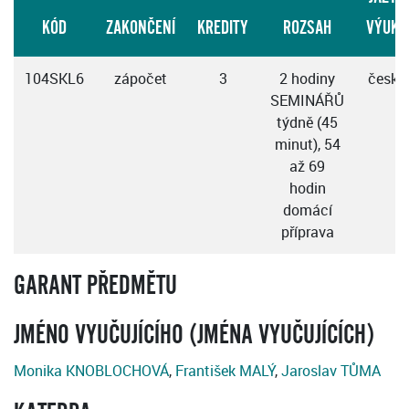
KÓD
ZAKONČENÍ
KREDITY
ROZSAH
VÝUKY
104SKL6
zápočet
3
2 hodiny
česky
SEMINÁŘŮ
týdně (45
minut), 54
až 69
hodin
domácí
příprava
GARANT PŘEDMĚTU
JMÉNO VYUČUJÍCÍHO (JMÉNA VYUČUJÍCÍCH)
Monika KNOBLOCHOVÁ
,
František MALÝ
,
Jaroslav TŮMA