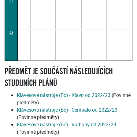
ČT
M.
10:00–
11:30
(paralelka
3)
Paralelka
č. 3 je
určena
pro
PÁ
specializaci
CEMBALO
PŘEDMĚT JE SOUČÁSTÍ NÁSLEDUJÍCÍCH
STUDIJNÍCH PLÁNŮ
Klávesové nástroje (Bc) - Klavír od 2022/23
(Povinné
předměty)
Klávesové nástroje (Bc) - Cembalo od 2022/23
(Povinné předměty)
Klávesové nástroje (Bc) - Varhany od 2022/23
(Povinné předměty)