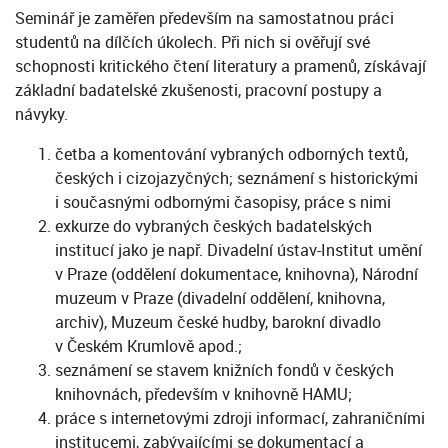
Seminář je zaměřen především na samostatnou práci
studentů na dílčích úkolech. Při nich si ověřují své
schopnosti kritického čtení literatury a pramenů, získávají
základní badatelské zkušenosti, pracovní postupy a
návyky.
četba a komentování vybraných odborných textů,
českých i cizojazyčných; seznámení s historickými
i současnými odbornými časopisy, práce s nimi
exkurze do vybraných českých badatelských
institucí jako je např. Divadelní ústav-Institut umění
v Praze (oddělení dokumentace, knihovna), Národní
muzeum v Praze (divadelní oddělení, knihovna,
archiv), Muzeum české hudby, barokní divadlo
v Českém Krumlově apod.;
seznámení se stavem knižních fondů v českých
knihovnách, především v knihovně HAMU;
práce s internetovými zdroji informací, zahraničními
institucemi, zabývajícími se dokumentací a