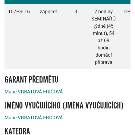
107PSLT6
zápočet
3
2 hodiny
česk
SEMINÁŘŮ
týdně (45
minut), 54
až 69
hodin
domácí
příprava
GARANT PŘEDMĚTU
Marie VRBATOVÁ FRIČOVÁ
JMÉNO VYUČUJÍCÍHO (JMÉNA VYUČUJÍCÍCH)
Marie VRBATOVÁ FRIČOVÁ
KATEDRA