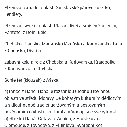
Plzeňsko západní oblast: Sulislavské párové kolečko,
Lendlery,
Plzeňsko severní oblast: Plaské dívčí a smíšené kolečko,
Pantofel z Dolní Bělé
Chebsko, Plánsko, Mariánsko-lázeňsko a Karlovarsko: Roia
z Chebska, Dívčí a
zábavní kola a reje z Chebska a Karlovarska, Krajcpolka
z Karlovarska a Chebska,
Schleifer (klouzák) z Ašska,
4)Tance z Hané: Haná je rozsáhlou úrodnou rovinnou
oblastí ve středu Moravy. Je bohatým kulturním dědictvím
a s dlouhodobě tradicí udržovaným a pěstovaným
povědomím o vlastní kulturní a národopisné svébytnosti.
a) Střední Haná: Cófavá z Annína, z Prostějova a
Olomouce, z Tovačova, z Plumlova, Svatební Kot