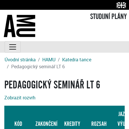
STUDIJNÍ PLÁNY
Úvodní stránka
HAMU
Katedra tance
Pedagogický seminář LT 6
PEDAGOGICKÝ SEMINÁŘ LT 6
Zobrazit rozvrh
JAZY
KÓD
ZAKONČENÍ
KREDITY
ROZSAH
VÝUK