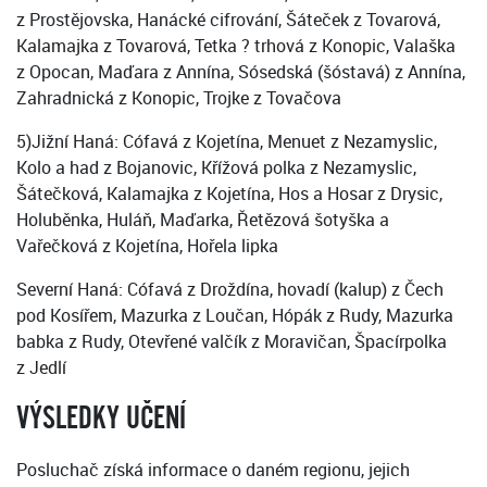
z Prostějovska, Hanácké cifrování, Šáteček z Tovarová,
Kalamajka z Tovarová, Tetka ? trhová z Konopic, Valaška
z Opocan, Maďara z Annína, Sósedská (šóstavá) z Annína,
Zahradnická z Konopic, Trojke z Tovačova
5)Jižní Haná: Cófavá z Kojetína, Menuet z Nezamyslic,
Kolo a had z Bojanovic, Křížová polka z Nezamyslic,
Šátečková, Kalamajka z Kojetína, Hos a Hosar z Drysic,
Holuběnka, Huláň, Maďarka, Řetězová šotyška a
Vařečková z Kojetína, Hořela lipka
Severní Haná: Cófavá z Droždína, hovadí (kalup) z Čech
pod Kosířem, Mazurka z Loučan, Hópák z Rudy, Mazurka
babka z Rudy, Otevřené valčík z Moravičan, Špacírpolka
z Jedlí
VÝSLEDKY UČENÍ
Posluchač získá informace o daném regionu, jejich