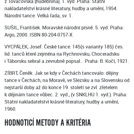
z Tovačovska [hudebnina]. 1. vyd. Praha: Státní
nakladatelství krásné literatury, hudby a umění, 1954.
Národní tance. Velká řada; sv. 1.
SUŠIL, František. Moravské národní písně. 5. vyd. Praha:
Argo, 2000. ISBN 80-204-0757-X.
VYCPÁLEK, Josef. České tance: 145(s varianty 185) čes.
lid. tanců které zejména na Rychnovsku, Choceradsku
i Táborsku sebral a zevrubně popsal... Praha: B. Kočí, 1921.
ZÍBRT, Čeněk. Jak se kdy v Čechách tancovalo: dějiny
tance v Čechách, na Moravě, ve Slezsku a na Slovensku od
nejstarší doby až do konce 19. století se zvl. zřetelem
k dějinám tance vůbec. 2. vyd., (v SNKLHU 1. vyd.). Praha:
Státní nakladatelství krásné literatury, hudby a umění,
1960.
HODNOTICÍ METODY A KRITÉRIA