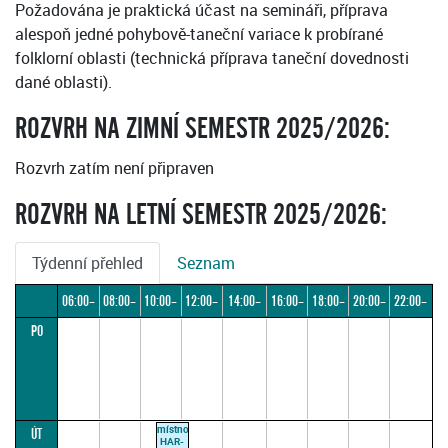
Požadována je praktická účast na semináři, příprava
alespoň jedné pohybově-taneční variace k probírané
folklorní oblasti (technická příprava taneční dovednosti
dané oblasti).
ROZVRH NA ZIMNÍ SEMESTR 2025/2026:
Rozvrh zatím není připraven
ROZVRH NA LETNÍ SEMESTR 2025/2026:
Týdenní přehled
Seznam
06:00–
08:00–
10:00–
12:00–
14:00–
16:00–
18:00–
20:00–
22:00–
PO
08:00
10:00
12:00
14:00
16:00
18:00
20:00
22:00
24:00
místnost
ÚT
HAR-