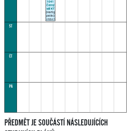
1041
Černý
sál KT
(Hartigovský
palác)
VRBATOVÁ
FRIČOVÁ
ST
M.
10:45–
12:15
(paralelka
1)
ČT
PÁ
PŘEDMĚT JE SOUČÁSTÍ NÁSLEDUJÍCÍCH