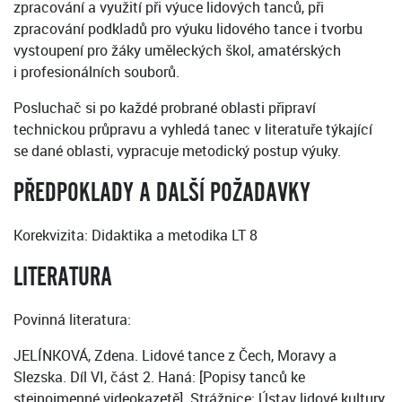
zpracování a využití při výuce lidových tanců, při
zpracování podkladů pro výuku lidového tance i tvorbu
vystoupení pro žáky uměleckých škol, amatérských
i profesionálních souborů.
Posluchač si po každé probrané oblasti připraví
technickou průpravu a vyhledá tanec v literatuře týkající
se dané oblasti, vypracuje metodický postup výuky.
PŘEDPOKLADY A DALŠÍ POŽADAVKY
Korekvizita: Didaktika a metodika LT 8
LITERATURA
Povinná literatura:
JELÍNKOVÁ, Zdena. Lidové tance z Čech, Moravy a
Slezska. Díl VI, část 2. Haná: [Popisy tanců ke
stejnojmenné videokazetě]. Strážnice: Ústav lidové kultury,