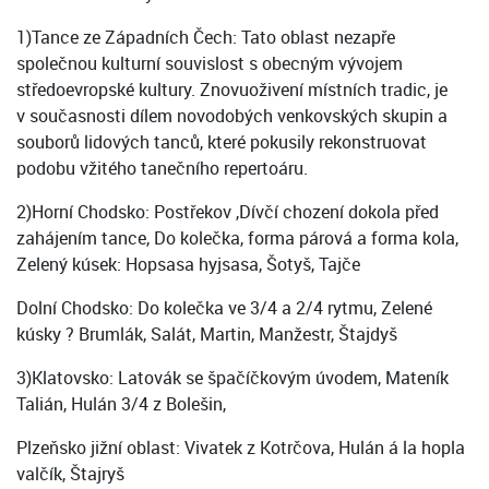
1)Tance ze Západních Čech: Tato oblast nezapře
společnou kulturní souvislost s obecným vývojem
středoevropské kultury. Znovuoživení místních tradic, je
v současnosti dílem novodobých venkovských skupin a
souborů lidových tanců, které pokusily rekonstruovat
podobu vžitého tanečního repertoáru.
2)Horní Chodsko: Postřekov ,Dívčí chození dokola před
zahájením tance, Do kolečka, forma párová a forma kola,
Zelený kúsek: Hopsasa hyjsasa, Šotyš, Tajče
Dolní Chodsko: Do kolečka ve 3/4 a 2/4 rytmu, Zelené
kúsky ? Brumlák, Salát, Martin, Manžestr, Štajdyš
3)Klatovsko: Latovák se špačíčkovým úvodem, Mateník
Talián, Hulán 3/4 z Bolešin,
Plzeňsko jižní oblast: Vivatek z Kotrčova, Hulán á la hopla
valčík, Štajryš