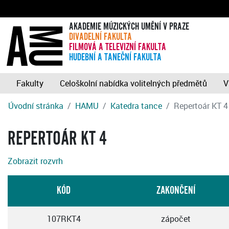
AKADEMIE MÚZICKÝCH UMĚNÍ V PRAZE
DIVADELNÍ FAKULTA
FILMOVÁ A TELEVIZNÍ FAKULTA
HUDEBNÍ A TANEČNÍ FAKULTA
Fakulty
Celoškolní nabídka volitelných předmětů
V
Úvodní stránka
HAMU
Katedra tance
Repertoár KT 4
REPERTOÁR KT 4
Zobrazit rozvrh
KÓD
ZAKONČENÍ
107RKT4
zápočet