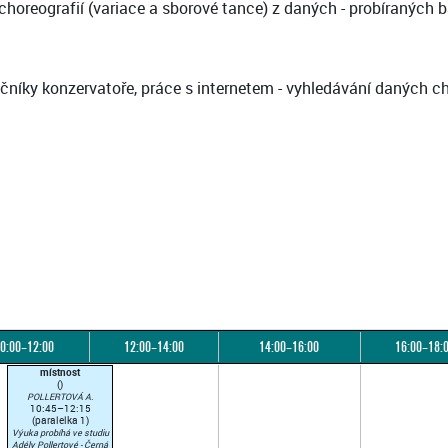
 choreografií (variace a sborové tance) z daných - probíraných 
očníky konzervatoře, práce s internetem - vyhledávání daných ch
0:00–12:00
12:00–14:00
14:00–16:00
16:00–18:
místnost
()
POLLERTOVÁ A.
10:45–12:15
(paralelka 1)
Výuka probíhá ve studiu
Adély Pollertové - Černá