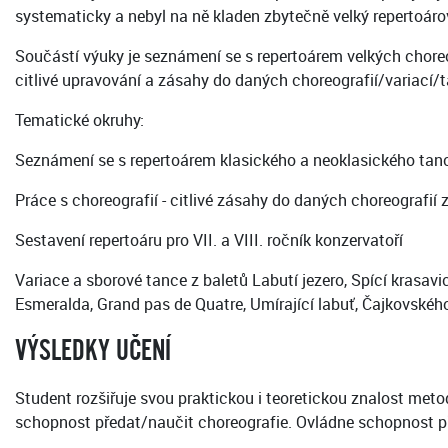
systematicky a nebyl na ně kladen zbytečně velký repertoár
Součástí výuky je seznámení se s repertoárem velkých choreog
citlivé upravování a zásahy do daných choreografií/variací/t
Tematické okruhy:
Seznámení se s repertoárem klasického a neoklasického tance 
Práce s choreografií - citlivé zásahy do daných choreografi
Sestavení repertoáru pro VII. a VIII. ročník konzervatoří
Variace a sborové tance z baletů Labutí jezero, Spící krasa
Esmeralda, Grand pas de Quatre, Umírající labuť, Čajkovskéh
VÝSLEDKY UČENÍ
Student rozšiřuje svou praktickou i teoretickou znalost metod
schopnost předat/naučit choreografie. Ovládne schopnost při