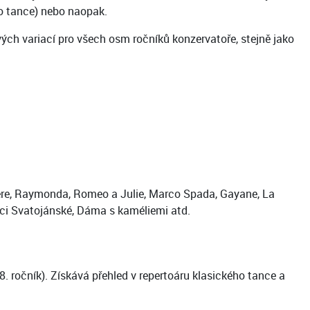
o tance) nebo naopak.
vých variací pro všech osm ročníků konzervatoře, stejně jako
adére, Raymonda, Romeo a Julie, Marco Spada, Gayane, La
oci Svatojánské, Dáma s kaméliemi atd.
8. ročník). Získává přehled v repertoáru klasického tance a