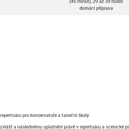
(45 minut), 29 až 39 hodin
domácí příprava
repertoáru pro konzervatoře a taneční školy.
lášť a následnému uplatnění právě v repertoáru a scénické prax