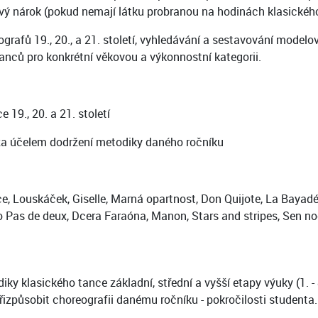
ový nárok (pokud nemají látku probranou na hodinách klasickéh
rafů 19., 20., a 21. století, vyhledávání a sestavování modelo
anců pro konkrétní věkovou a výkonnostní kategorii.
19., 20. a 21. století
í za účelem dodržení metodiky daného ročníku
vice, Louskáček, Giselle, Marná opartnost, Don Quijote, La Bay
o Pas de deux, Dcera Faraóna, Manon, Stars and stripes, Sen n
iky klasického tance základní, střední a vyšší etapy výuky (1. - 
způsobit choreografii danému ročníku - pokročilosti studenta.