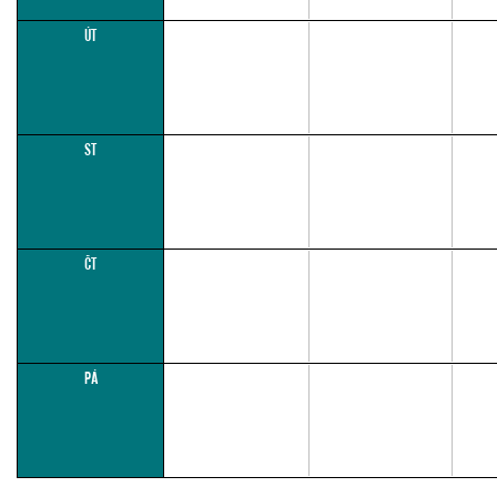
ÚT
ST
ČT
PÁ