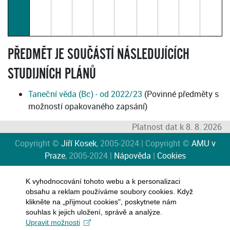
PŘEDMĚT JE SOUČÁSTÍ NÁSLEDUJÍCÍCH
STUDIJNÍCH PLÁNŮ
Taneční věda (Bc) - od 2022/23
(Povinné předměty s
možností opakovaného zapsání)
Platnost dat k 8. 8. 2026
Copyright ©
Jiří Kosek
, 2005-2024 | Copyright ©
AMU v
Praze
, 2005-2024 |
Nápověda
|
Cookies
K vyhodnocování tohoto webu a k personalizaci
obsahu a reklam používáme soubory cookies. Když
klikněte na „přijmout cookies", poskytnete nám
souhlas k jejich uložení, správě a analýze.
Upravit možnosti