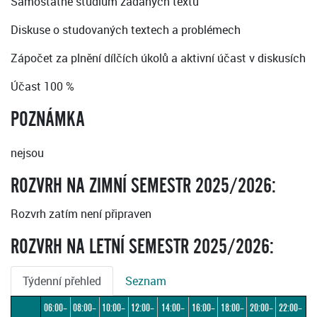
Samostatné studium zadaných textů
Diskuse o studovaných textech a problémech
Zápočet za plnění dílčích úkolů a aktivní účast v diskusích
Účast 100 %
POZNÁMKA
nejsou
ROZVRH NA ZIMNÍ SEMESTR 2025/2026:
Rozvrh zatím není připraven
ROZVRH NA LETNÍ SEMESTR 2025/2026:
Týdenní přehled
Seznam
06:00–
08:00–
10:00–
12:00–
14:00–
16:00–
18:00–
20:00–
22:00–