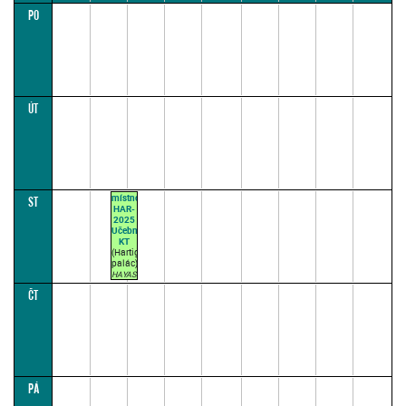
PO
08:00
10:00
12:00
14:00
16:00
18:00
20:00
22:00
24:00
ÚT
místnost
ST
HAR-
2025
Učebna
KT
(Hartigovský
palác)
HAYASHI
L.
ČT
BARTOŠ
J.
09:00–
10:30
(přednášková
par.
1)
PÁ