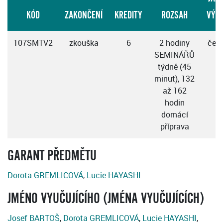
KÓD
ZAKONČENÍ
KREDITY
ROZSAH
VÝU
107SMTV2
zkouška
6
2 hodiny
čes
SEMINÁŘŮ
týdně (45
minut), 132
až 162
hodin
domácí
příprava
GARANT PŘEDMĚTU
Dorota GREMLICOVÁ
,
Lucie HAYASHI
JMÉNO VYUČUJÍCÍHO (JMÉNA VYUČUJÍCÍCH)
Josef BARTOŠ
,
Dorota GREMLICOVÁ
,
Lucie HAYASHI
,