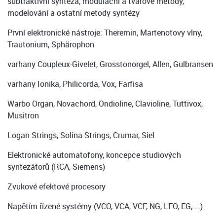
subtraktivní syntéza, modulační a tvarové metody,
modelování a ostatní metody syntézy
První elektronické nástroje: Theremin, Martenotovy vlny,
Trautonium, Sphärophon
varhany Coupleux-Givelet, Grosstonorgel, Allen, Gulbransen
varhany Ionika, Philicorda, Vox, Farfisa
Warbo Organ, Novachord, Ondioline, Clavioline, Tuttivox,
Musitron
Logan Strings, Solina Strings, Crumar, Siel
Elektronické automatofony, koncepce studiových
syntezátorů (RCA, Siemens)
Zvukové efektové procesory
Napětím řízené systémy (VCO, VCA, VCF, NG, LFO, EG, ...)