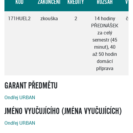
KÓD
ZAKONČENÍ
KREDITY
ROZSAH
VÝ
171HUEL2
zkouška
2
14 hodiny
če
PŘEDNÁŠEK
za celý
semestr (45
minut), 40
až 50 hodin
domácí
příprava
GARANT PŘEDMĚTU
Ondřej URBAN
JMÉNO VYUČUJÍCÍHO (JMÉNA VYUČUJÍCÍCH)
Ondřej URBAN