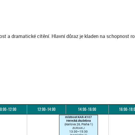
vost a dramatické cítění. Hlavní důraz je kladen na schopnost ro
0:00–12:00
12:00–14:00
14:00–16:00
16:00–18:
místnost KAR-K107
Herecká zkušebna
(Karlova 26, Praha 1)
BURIAN J.
13:30–15:30