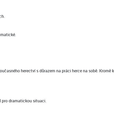
ch.
omatické.
oučasného herectví s důrazem na práci herce na sobě. Kromě ku
l pro dramatickou situaci.