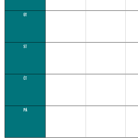
ÚT
ST
ČT
PÁ