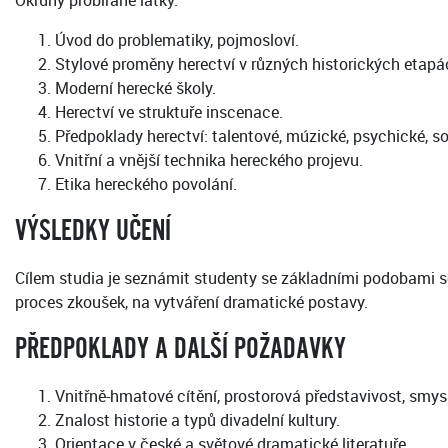
Okruhy probírané látky:
Úvod do problematiky, pojmosloví.
Stylové proměny herectví v různých historických etapá
Moderní herecké školy.
Herectví ve struktuře inscenace.
Předpoklady herectví: talentové, múzické, psychické, s
Vnitřní a vnější technika hereckého projevu.
Etika hereckého povolání.
VÝSLEDKY UČENÍ
Cílem studia je seznámit studenty se základními podobami s
proces zkoušek, na vytváření dramatické postavy.
PŘEDPOKLADY A DALŠÍ POŽADAVKY
Vnitřně-hmatové cítění, prostorová představivost, smys
Znalost historie a typů divadelní kultury.
Orientace v české a světové dramatické literatuře.