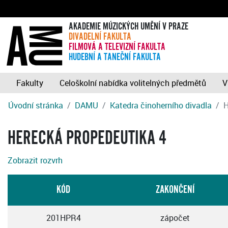
AKADEMIE MÚZICKÝCH UMĚNÍ V PRAZE
DIVADELNÍ FAKULTA
FILMOVÁ A TELEVIZNÍ FAKULTA
HUDEBNÍ A TANEČNÍ FAKULTA
Fakulty
Celoškolní nabídka volitelných předmětů
V
Úvodní stránka
DAMU
Katedra činoherního divadla
H
HERECKÁ PROPEDEUTIKA 4
Zobrazit rozvrh
KÓD
ZAKONČENÍ
201HPR4
zápočet