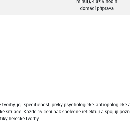
minut), 4 až 9 hodin
domácí příprava
orby, její specifičnost, prvky psychologické, antropologické a 
ké situace. Každé cvičení pak společně reflektují a spojují poz
iky herecké tvorby.