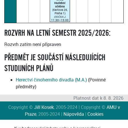
Hudební
učebna
(Karlova 26,
Praha 1)
OSIČKA J.
11:30–15:00
(paralelka 1)
ROZVRH NA LETNÍ SEMESTR 2025/2026:
Rozvrh zatím není připraven
PŘEDMĚT JE SOUČÁSTÍ NÁSLEDUJÍCÍCH
STUDIJNÍCH PLÁNŮ
Herectví činoherního divadla (M.A.)
(Povinné
předměty)
Platnost dat k 8. 8. 2026
Copyright ©
Jiří Kosek
, 2005-2024 | Copyright ©
AMU v
Praze
, 2005-2024 |
Nápověda
|
Cookies