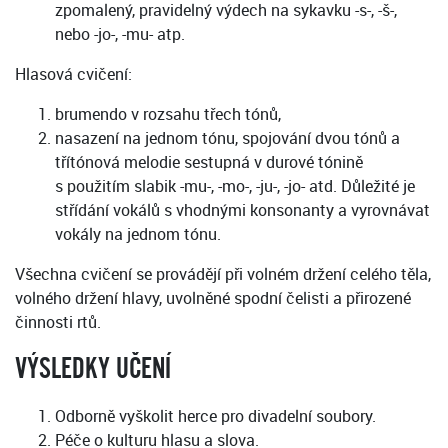
zpomalený, pravidelný výdech na sykavku -s-, -š-,
nebo -jo-, -mu- atp.
Hlasová cvičení:
brumendo v rozsahu třech tónů,
nasazení na jednom tónu, spojování dvou tónů a
třítónová melodie sestupná v durové tónině
s použitím slabik -mu-, -mo-, -ju-, -jo- atd. Důležité je
střídání vokálů s vhodnými konsonanty a vyrovnávat
vokály na jednom tónu.
Všechna cvičení se provádějí při volném držení celého těla,
volného držení hlavy, uvolněné spodní čelisti a přirozené
činnosti rtů.
VÝSLEDKY UČENÍ
Odborně vyškolit herce pro divadelní soubory.
Péče o kulturu hlasu a slova.