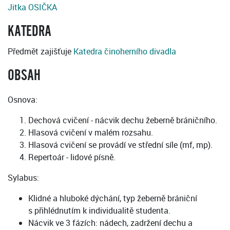
Jitka OSIČKA
KATEDRA
Předmět zajišťuje
Katedra činoherního divadla
OBSAH
Osnova:
Dechová cvičení - nácvik dechu žeberně bráničního.
Hlasová cvičení v malém rozsahu.
Hlasová cvičení se provádí ve střední síle (mf, mp).
Repertoár - lidové písně.
Sylabus:
Klidné a hluboké dýchání, typ žeberně brániční
s přihlédnutím k individualitě studenta.
Nácvik ve 3 fázích: nádech, zadržení dechu a