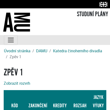
STUDIJNÍ PLÁNY
Úvodní stránka
DAMU
Katedra činoherního divadla
Zpěv 1
ZPĚV 1
Zobrazit rozvrh
JAZYK
KÓD
ZAKONČENÍ
KREDITY
ROZSAH
VÝUKY