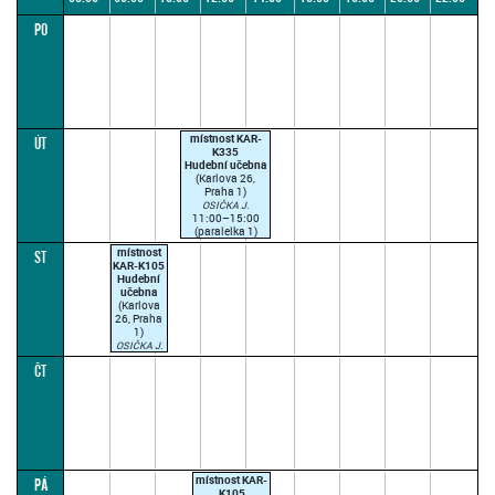
PO
08:00
10:00
12:00
14:00
16:00
18:00
20:00
22:00
24:00
místnost KAR-
ÚT
K335
Hudební učebna
(Karlova 26,
Praha 1)
OSIČKA J.
11:00–15:00
(paralelka 1)
místnost
ST
KAR-K105
Hudební
učebna
(Karlova
26, Praha
1)
OSIČKA J.
08:00–
ČT
10:30
(paralelka
1)
místnost KAR-
PÁ
K105