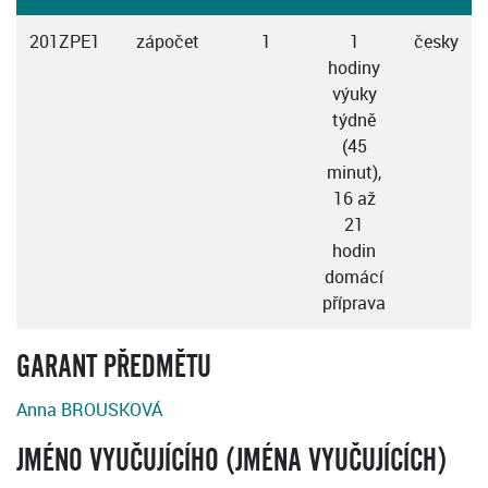
201ZPE1
zápočet
1
1
česky
hodiny
výuky
týdně
(45
minut),
16 až
21
hodin
domácí
příprava
GARANT PŘEDMĚTU
Anna BROUSKOVÁ
JMÉNO VYUČUJÍCÍHO (JMÉNA VYUČUJÍCÍCH)