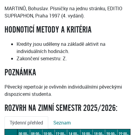
MARTINŮ, Bohuslav. Písničky na jednu stránku, EDITIO
SUPRAPHON, Praha 1997 (4. vydání).
HODNOTICÍ METODY A KRITÉRIA
Kredity jsou uděleny na základě aktivit na
individuálních hodinách.
Zakončení semestru: Z.
POZNÁMKA
Pěvecký repertoár je ovlivněn individuálními pěveckými
dispozicemi studenta.
ROZVRH NA ZIMNÍ SEMESTR 2025/2026:
Týdenní přehled
Seznam
06:00–
08:00–
10:00–
12:00–
14:00–
16:00–
18:00–
20:00–
22:00–