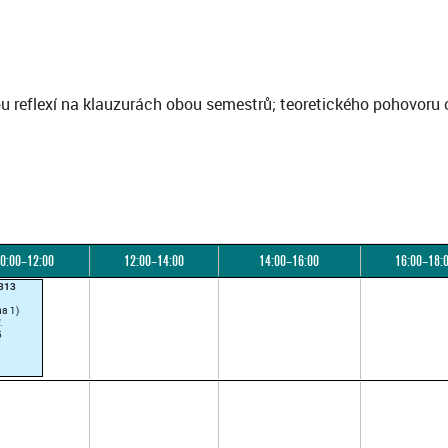
ou reflexí na klauzurách obou semestrů; teoretického pohovoru
0:00–12:00
12:00–14:00
14:00–16:00
16:00–18:
R313
ha 1)
.
5
)