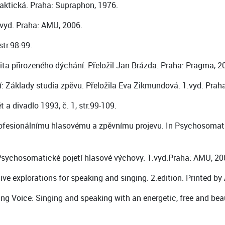
raktická. Praha: Supraphon, 1976.
.vyd. Praha: AMU, 2006.
str.98-99.
lita přirozeného dýchání. Přeložil Jan Brázda. Praha: Pragma, 2
klady studia zpěvu. Přeložila Eva Zikmundová. 1.vyd. Praha
 a divadlo 1993, č. 1, str.99-109.
fesionálnímu hlasovému a zpěvnímu projevu. In Psychosomatic
Psychosomatické pojetí hlasové výchovy. 1.vyd.Praha: AMU, 20
e explorations for speaking and singing. 2.edition. Printed by 
g Voice: Singing and speaking with an energetic, free and beaut