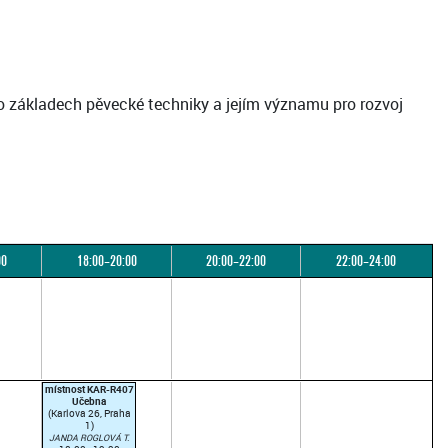
 o základech pěvecké techniky a jejím významu pro rozvoj
00
18:00–20:00
20:00–22:00
22:00–24:00
místnost KAR-R407
Učebna
(Karlova 26, Praha
1)
JANDA ROGLOVÁ T.