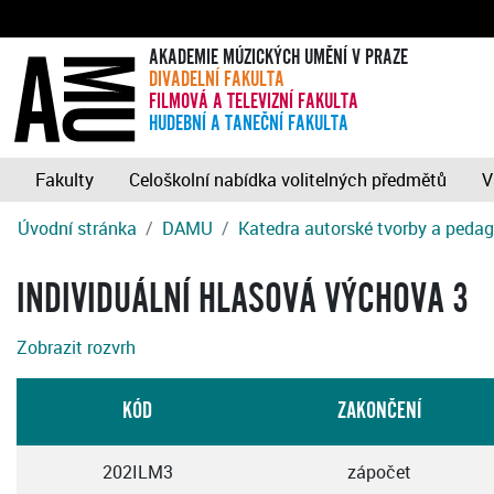
AKADEMIE MÚZICKÝCH UMĚNÍ V PRAZE
DIVADELNÍ FAKULTA
FILMOVÁ A TELEVIZNÍ FAKULTA
HUDEBNÍ A TANEČNÍ FAKULTA
Fakulty
Celoškolní nabídka volitelných předmětů
V
Úvodní stránka
DAMU
Katedra autorské tvorby a peda
INDIVIDUÁLNÍ HLASOVÁ VÝCHOVA 3
Zobrazit rozvrh
KÓD
ZAKONČENÍ
202ILM3
zápočet