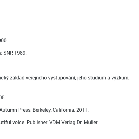
000.
: SNP, 1989.
ký základ veřejného vystupování, jeho studium a výzkum,
05.
Autumn Press, Berkeley, California, 2011.
iful voice. Publisher: VDM Verlag Dr. Müller