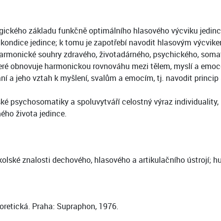
ického základu funkčně optimálního hlasového výcviku jedinc
 kondice jedince; k tomu je zapotřebí navodit hlasovým výcvi
rmonické souhry zdravého, životadárného, psychického, somat
eré obnovuje harmonickou rovnováhu mezi tělem, myslí a emoc
a jeho vztah k myšlení, svalům a emocím, tj. navodit princip
dské psychosomatiky a spoluvytváří celostný výraz individuality,
ého života jedince.
olské znalosti dechového, hlasového a artikulačního ústrojí; h
eoretická. Praha: Supraphon, 1976.