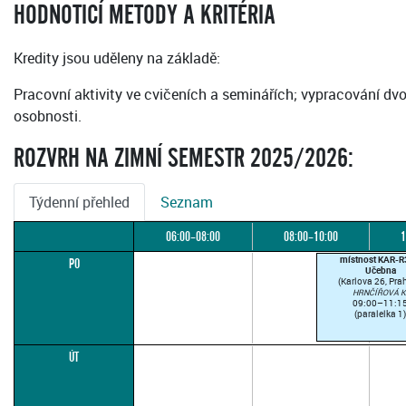
HODNOTICÍ METODY A KRITÉRIA
Kredity jsou uděleny na základě:
Pracovní aktivity ve cvičeních a seminářích; vypracování dv
osobnosti.
ROZVRH NA ZIMNÍ SEMESTR 2025/2026:
Týdenní přehled
Seznam
06:00–08:00
08:00–10:00
1
místnost KAR-
PO
Učebna
(Karlova 26, Pra
HRNČÍŘOVÁ K
09:00–11:1
(paralelka 1
ÚT