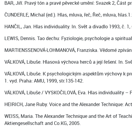
BAR, Jiří. Pravý tón a pravé pěvecké umění: Svazek 2, Část p
ČUNDERLE, Michal (ed.). Hlas, mluva, řeč, Řeč, mluva, hlas.1
HANČIL, Jan. Hlas individuality. In. Svět a divadlo 1993, č. 1, 
LEWIS, Dennis. Tao dechu: Fyziologie, psychologie a spiritua
MARTIENSSENOVÁ-LOHMANOVÁ, Franziska. Vědomé zpívání: Zá
VÁLKOVÁ, Libuše. Hlasová výchova herců a její řešení. In. Svět
VÁLKOVÁ, Libuše. K psychologickým aspektům výchovy k pro
1. vyd. Praha: AMU, 1999, str.135-142.
VÁLKOVÁ, Libuše / VYSKOČILOVÁ, Eva. Hlas individuality – 
HEIRICH, Jane Ruby. Voice and the Alexander Technique: Activ
WEISS, Maria. The Alexander Technique and the Art of Teachin
Aktiengesellschaft and Co.KG, 2005.