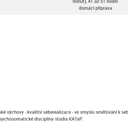
minut), 41 až 51 hodin
domácí příprava
é výchovy - kvalitní seberealizace - ve smyslu směřování k s
sychosomatické disciplíny studia KATaP.