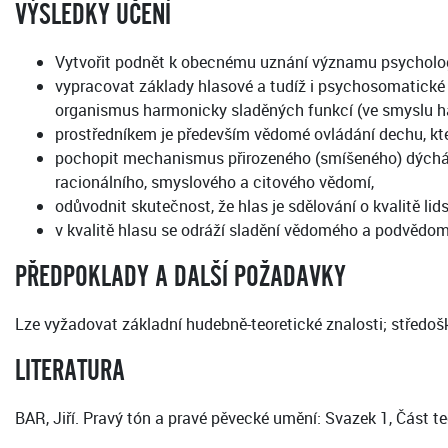
VÝSLEDKY UČENÍ
Vytvořit podnět k obecnému uznání významu psycholog
vypracovat základy hlasové a tudíž i psychosomatické
organismus harmonicky sladěných funkcí (ve smyslu ha
prostředníkem je především vědomé ovládání dechu, kt
pochopit mechanismus přirozeného (smíšeného) dýchání 
racionálního, smyslového a citového vědomí,
odůvodnit skutečnost, že hlas je sdělování o kvalitě li
v kvalitě hlasu se odráží sladění vědomého a podvědom
PŘEDPOKLADY A DALŠÍ POŽADAVKY
Lze vyžadovat základní hudebně-teoretické znalosti; středošk
LITERATURA
BAR, Jiří. Pravý tón a pravé pěvecké umění: Svazek 1, Část t