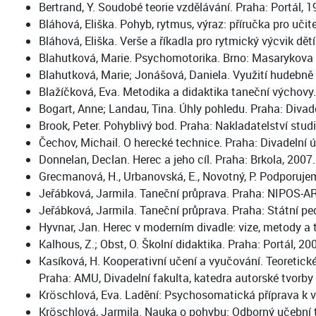
Bertrand, Y. Soudobé teorie vzdělávání. Praha: Portál, 1
Bláhová, Eliška. Pohyb, rytmus, výraz: příručka pro učit
Bláhová, Eliška. Verše a říkadla pro rytmický výcvik dět
Blahutková, Marie. Psychomotorika. Brno: Masarykova u
Blahutková, Marie; Jonášová, Daniela. Využití hudebně
Blažíčková, Eva. Metodika a didaktika taneční výchovy.
Bogart, Anne; Landau, Tina. Úhly pohledu. Praha: Divade
Brook, Peter. Pohyblivý bod. Praha: Nakladatelství stud
Čechov, Michail. O herecké technice. Praha: Divadelní ú
Donnelan, Declan. Herec a jeho cíl. Praha: Brkola, 2007.
Grecmanová, H., Urbanovská, E., Novotný, P. Podporuj
Jeřábková, Jarmila. Taneční průprava. Praha: NIPOS-
Jeřábková, Jarmila. Taneční průprava. Praha: Státní pe
Hyvnar, Jan. Herec v moderním divadle: vize, metody a 
Kalhous, Z.; Obst, O. Školní didaktika. Praha: Portál, 20
Kasíková, H. Kooperativní učení a vyučování. Teoretick
Praha: AMU, Divadelní fakulta, katedra autorské tvorby
Kröschlová, Eva. Ladění: Psychosomatická příprava k 
Kröschlová, Jarmila. Nauka o pohybu: Odborný učební t