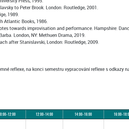
iversity Press, 1995.
avsky to Peter Brook. London: Routledge, 2001.
dge, 1989.
h Atlantic Books, 1986.
: notes towards improvisation and performance. Hampshire: Dan
, Barba. London, NY: Methuen Drama, 2019.
roach after Stanislavski, London: Routledge, 2009.
mné reflexe, na konci semestru vypracování reflexe s odkazy n
0:00–12:00
12:00–14:00
14:00–16:00
16:00–18: