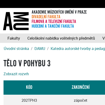
AKADEMIE MÚZICKÝCH UMĚNÍ V PRAZE
DIVADELNÍ FAKULTA
FILMOVÁ A TELEVIZNÍ FAKULTA
HUDEBNÍ A TANEČNÍ FAKULTA
Fakulty
Celoškolní nabídka volitelných předmětů
V
Úvodní stránka
DAMU
Katedra autorské tvorby a peda
TĚLO V POHYBU 3
Zobrazit rozvrh
KÓD
ZAKONČENÍ
202TPH3
zápočet