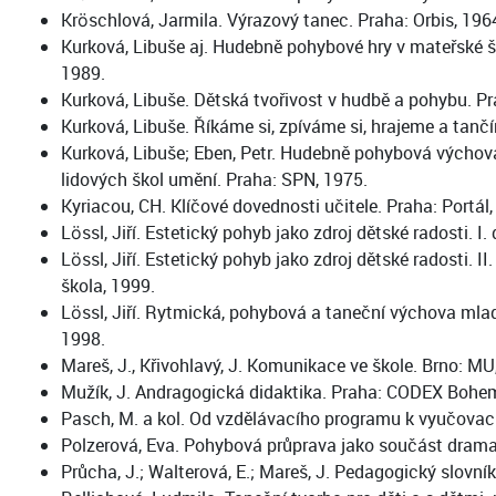
Kröschlová, Jarmila. Výrazový tanec. Praha: Orbis, 19
Kurková, Libuše aj. Hudebně pohybové hry v mateřské šk
1989.
Kurková, Libuše. Dětská tvořivost v hudbě a pohybu. Pr
Kurková, Libuše. Říkáme si, zpíváme si, hrajeme a tanč
Kurková, Libuše; Eben, Petr. Hudebně pohybová výchova 
lidových škol umění. Praha: SPN, 1975.
Kyriacou, CH. Klíčové dovednosti učitele. Praha: Portál,
Lössl, Jiří. Estetický pohyb jako zdroj dětské radosti.
Lössl, Jiří. Estetický pohyb jako zdroj dětské radosti
škola, 1999.
Lössl, Jiří. Rytmická, pohybová a taneční výchova mlad
1998.
Mareš, J., Křivohlavý, J. Komunikace ve škole. Brno: MU
Mužík, J. Andragogická didaktika. Praha: CODEX Bohem
Pasch, M. a kol. Od vzdělávacího programu k vyučovací 
Polzerová, Eva. Pohybová průprava jako součást drama
Průcha, J.; Walterová, E.; Mareš, J. Pedagogický slovník