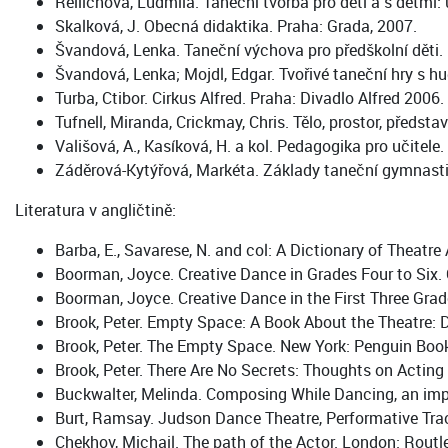
Rellichová, Ludmila. Taneční tvorba pro děti a s dětmi
Skalková, J. Obecná didaktika. Praha: Grada, 2007.
Švandová, Lenka. Taneční výchova pro předškolní děti.
Švandová, Lenka; Mojdl, Edgar. Tvořivé taneční hry s
Turba, Ctibor. Cirkus Alfred. Praha: Divadlo Alfred 2006.
Tufnell, Miranda, Crickmay, Chris. Tělo, prostor, předst
Vališová, A., Kasíková, H. a kol. Pedagogika pro učitele
Záděrová-Kytýřová, Markéta. Základy taneční gymnasti
Literatura v angličtině:
Barba, E., Savarese, N. and col: A Dictionary of Theatr
Boorman, Joyce. Creative Dance in Grades Four to Six.
Boorman, Joyce. Creative Dance in the First Three Gra
Brook, Peter. Empty Space: A Book About the Theatre: D
Brook, Peter. The Empty Space. New York: Penguin Book
Brook, Peter. There Are No Secrets: Thoughts on Actin
Buckwalter, Melinda. Composing While Dancing, an imp
Burt, Ramsay. Judson Dance Theatre, Performative Tra
Chekhov, Michail. The path of the Actor. London: Routl