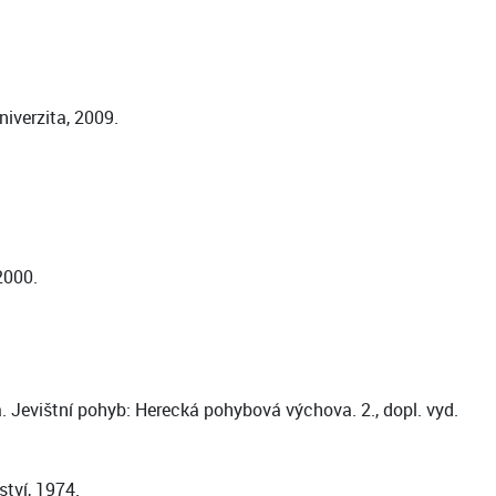
iverzita, 2009.
2000.
. Jevištní pohyb: Herecká pohybová výchova. 2., dopl. vyd.
tví, 1974.