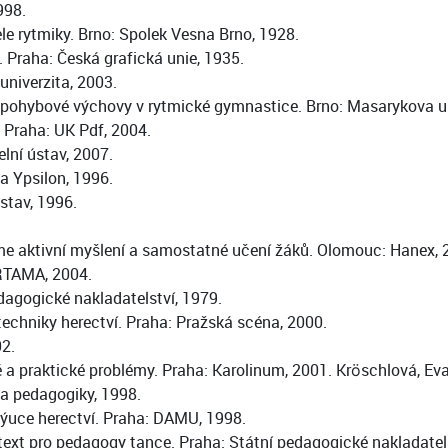
998.
ele rytmiky. Brno: Spolek Vesna Brno, 1928.
í. Praha: Česká grafická unie, 1935.
niverzita, 2003.
 pohybové výchovy v rytmické gymnastice. Brno: Masarykova un
 Praha: UK Pdf, 2004.
lní ústav, 2007.
ia Ypsilon, 1996.
stav, 1996.
eme aktivní myšlení a samostatné učení žáků. Olomouc: Hanex, 
ARTAMA, 2004.
dagogické nakladatelství, 1979.
techniky herectví. Praha: Pražská scéna, 2000.
02.
é a praktické problémy. Praha: Karolinum, 2001. Kröschlová, Eva
 a pedagogiky, 1998.
výuce herectví. Praha: DAMU, 1998.
ext pro pedagogy tance. Praha: Státní pedagogické nakladatels