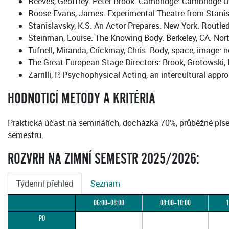
Reeves, Geoffrey. Peter Brook. Cambridge: Cambridge Un
Roose-Evans, James. Experimental Theatre from Stanisl
Stanislavsky, K.S. An Actor Prepares. New York: Routle
Steinman, Louise. The Knowing Body. Berkeley, CA: Nort
Tufnell, Miranda, Crickmay, Chris. Body, space, image
The Great European Stage Directors: Brook, Grotowski
Zarrilli, P. Psychophysical Acting, an intercultural app
HODNOTICÍ METODY A KRITÉRIA
Praktická účast na seminářích, docházka 70%, průběžné píse
semestru.
ROZVRH NA ZIMNÍ SEMESTR 2025/2026:
Týdenní přehled
Seznam
06:00–08:00
08:00–10:00
1
PO