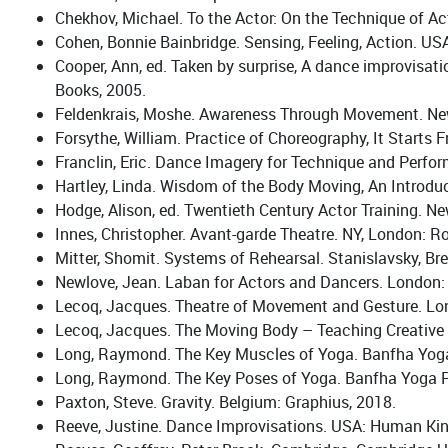
Chekhov, Michael. To the Actor: On the Technique of Ac
Cohen, Bonnie Bainbridge. Sensing, Feeling, Action. US
Cooper, Ann, ed. Taken by surprise, A dance improvisat
Books, 2005.
Feldenkrais, Moshe. Awareness Through Movement. New 
Forsythe, William. Practice of Choreography, It Starts 
Franclin, Eric. Dance Imagery for Technique and Perfo
Hartley, Linda. Wisdom of the Body Moving, An Introduc
Hodge, Alison, ed. Twentieth Century Actor Training. N
Innes, Christopher. Avant-garde Theatre. NY, London: R
Mitter, Shomit. Systems of Rehearsal. Stanislavsky, Br
Newlove, Jean. Laban for Actors and Dancers. London:
Lecoq, Jacques. Theatre of Movement and Gesture. Lo
Lecoq, Jacques. The Moving Body – Teaching Creative 
Long, Raymond. The Key Muscles of Yoga. Banfha Yoga
Long, Raymond. The Key Poses of Yoga. Banfha Yoga P
Paxton, Steve. Gravity. Belgium: Graphius, 2018.
Reeve, Justine. Dance Improvisations. USA: Human Kin