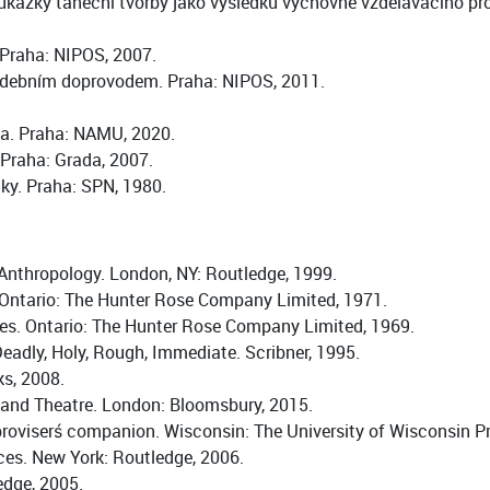
: ukázky taneční tvorby jako výsledku výchovně vzdělávacího p
 Praha: NIPOS, 2007.
 hudebním doprovodem. Praha: NIPOS, 2011.
ava. Praha: NAMU, 2020.
. Praha: Grada, 2007.
ky. Praha: SPN, 1980.
e Anthropology. London, NY: Routledge, 1999.
 Ontario: The Hunter Rose Company Limited, 1971.
des. Ontario: The Hunter Rose Company Limited, 1969.
eadly, Holy, Rough, Immediate. Scribner, 1995.
s, 2008.
g and Theatre. London: Bloomsbury, 2015.
roviserś companion. Wisconsin: The University of Wisconsin Pr
ces. New York: Routledge, 2006.
edge, 2005.