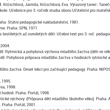
64. Kröschlová, Jarmila; Kröschlová, Eva. Výrazový tanec: Tane
ole: Učebnice pro 3. ročník studia oboru Učitelství pro mateř
aha: Státní pedagogické nakladatelství, 1981.
íme. Praha: SPN, 1971.
šestiletých až osmiletých dětí: Učební text pro 3. roč. pedagog
 2004.
 I. díl: Rytmická a pohybová výchova mladšího žactva (děti ve vě
. II. díl: Pohybová průprava mladšího žactva v hodinách rytmick
šího žactva: Deset lekcí pro začínající pedagogy. Praha: NIPOS,
, 1995.
ia, 1998.
hodině. Praha: Portál, 1998.
tické výchovy: (Průprava dětí mladšího školního věku). Praha
. Praha: Portál, 2001.