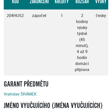
KÓD
ZAKONČENÍ
KREDITY
ROZSAH
VÝUKY
204HUS2
zápočet
1
2
česky
hodiny
výuky
týdně
(45
minut),
4 až 9
hodin
domácí
příprava
GARANT PŘEDMĚTU
Vratislav ŠRÁMEK
JMÉNO VYUČUJÍCÍHO (JMÉNA VYUČUJÍCÍCH)