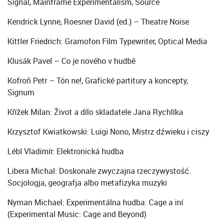
Signal, Mainframe Experimentalism, Source
Kendrick Lynne, Roesner David (ed.) – Theatre Noise
Kittler Friedrich: Gramofon Film Typewriter, Optical Media
Klusák Pavel – Co je nového v hudbě
Kofroň Petr – Tón ne!, Grafické partitury a koncepty,
Signum
Křížek Milan: Život a dílo skladatele Jana Rychlíka
Krzysztof Kwiatkowski: Luigi Nono, Mistrz dźwieku i ciszy
Lébl Vladimír: Elektronická hudba
Libera Michal: Doskonale zwyczajna rzeczywystość.
Socjologja, geografja albo metafizyka muzyki
Nyman Michael: Experimentálna hudba: Cage a iní
(Experimental Music: Cage and Beyond)