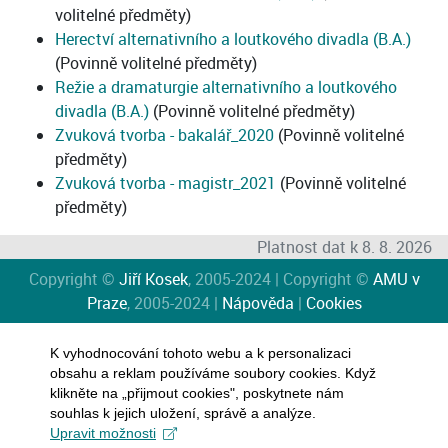
volitelné předměty)
Herectví alternativního a loutkového divadla (B.A.)
(Povinně volitelné předměty)
Režie a dramaturgie alternativního a loutkového
divadla (B.A.)
(Povinně volitelné předměty)
Zvuková tvorba - bakalář_2020
(Povinně volitelné
předměty)
Zvuková tvorba - magistr_2021
(Povinně volitelné
předměty)
Platnost dat k 8. 8. 2026
Copyright ©
Jiří Kosek
, 2005-2024 | Copyright ©
AMU v
Praze
, 2005-2024 |
Nápověda
|
Cookies
K vyhodnocování tohoto webu a k personalizaci
obsahu a reklam používáme soubory cookies. Když
klikněte na „přijmout cookies", poskytnete nám
souhlas k jejich uložení, správě a analýze.
Upravit možnosti