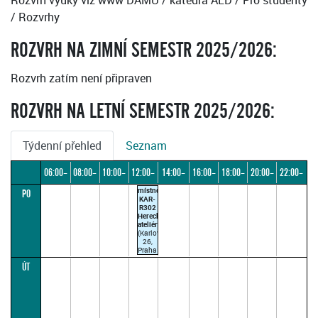
Rozvrh výuky viz www DAMU / katedra ALD / Pro studenty
/ Rozvrhy
ROZVRH NA ZIMNÍ SEMESTR 2025/2026:
Rozvrh zatím není připraven
ROZVRH NA LETNÍ SEMESTR 2025/2026:
Týdenní přehled
Seznam
06:00–
08:00–
10:00–
12:00–
14:00–
16:00–
18:00–
20:00–
22:00–
místnost
PO
08:00
10:00
12:00
14:00
16:00
18:00
20:00
22:00
24:00
KAR-
R302
Herecký
ateliér
(Karlova
26,
Praha
1)
ÚT
JIŘIČKA
L.
12:30–
14:00
(paralelka
1)