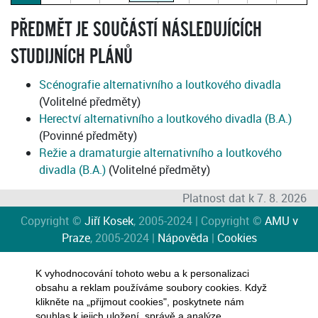
(paralelka 1)
PŘEDMĚT JE SOUČÁSTÍ NÁSLEDUJÍCÍCH
STUDIJNÍCH PLÁNŮ
Scénografie alternativního a loutkového divadla
(Volitelné předměty)
Herectví alternativního a loutkového divadla (B.A.)
(Povinné předměty)
Režie a dramaturgie alternativního a loutkového
divadla (B.A.)
(Volitelné předměty)
Platnost dat k 7. 8. 2026
Copyright ©
Jiří Kosek
, 2005-2024 | Copyright ©
AMU v
Praze
, 2005-2024 |
Nápověda
|
Cookies
K vyhodnocování tohoto webu a k personalizaci
obsahu a reklam používáme soubory cookies. Když
klikněte na „přijmout cookies", poskytnete nám
souhlas k jejich uložení, správě a analýze.