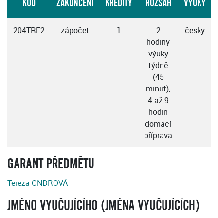
KÓD
ZAKONČENÍ
KREDITY
ROZSAH
VÝUKY
204TRE2
zápočet
1
2
česky
hodiny
výuky
týdně
(45
minut),
4 až 9
hodin
domácí
příprava
GARANT PŘEDMĚTU
Tereza ONDROVÁ
JMÉNO VYUČUJÍCÍHO (JMÉNA VYUČUJÍCÍCH)