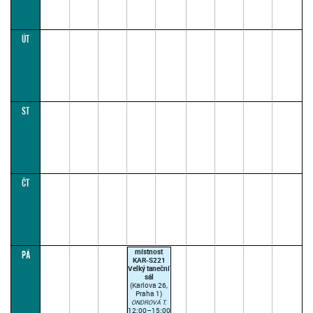
ÚT
ST
ČT
místnost
PÁ
KAR-S221
Velký taneční
sál
(Karlova 26,
Praha 1)
ONDROVÁ T.
12:00–15:00