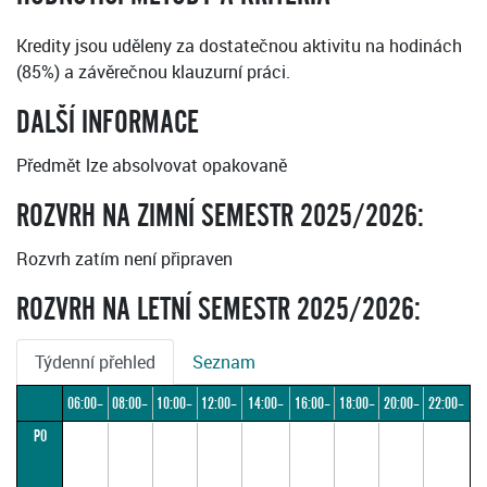
Kredity jsou uděleny za dostatečnou aktivitu na hodinách
(85%) a závěrečnou klauzurní práci.
DALŠÍ INFORMACE
Předmět lze absolvovat opakovaně
ROZVRH NA ZIMNÍ SEMESTR 2025/2026:
Rozvrh zatím není připraven
ROZVRH NA LETNÍ SEMESTR 2025/2026:
Týdenní přehled
Seznam
06:00–
08:00–
10:00–
12:00–
14:00–
16:00–
18:00–
20:00–
22:00–
PO
08:00
10:00
12:00
14:00
16:00
18:00
20:00
22:00
24:00