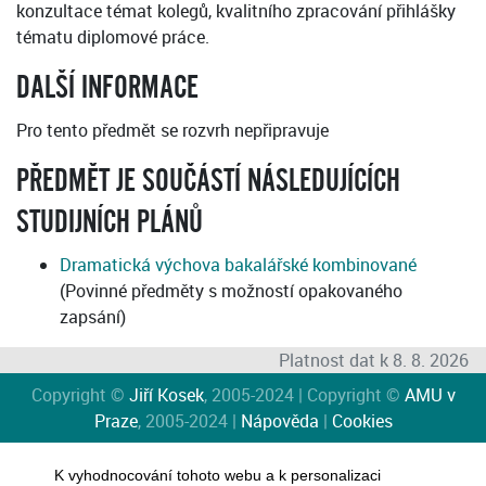
konzultace témat kolegů, kvalitního zpracování přihlášky
tématu diplomové práce.
DALŠÍ INFORMACE
Pro tento předmět se rozvrh nepřipravuje
PŘEDMĚT JE SOUČÁSTÍ NÁSLEDUJÍCÍCH
STUDIJNÍCH PLÁNŮ
Dramatická výchova bakalářské kombinované
(Povinné předměty s možností opakovaného
zapsání)
Platnost dat k 8. 8. 2026
Copyright ©
Jiří Kosek
, 2005-2024 | Copyright ©
AMU v
Praze
, 2005-2024 |
Nápověda
|
Cookies
K vyhodnocování tohoto webu a k personalizaci