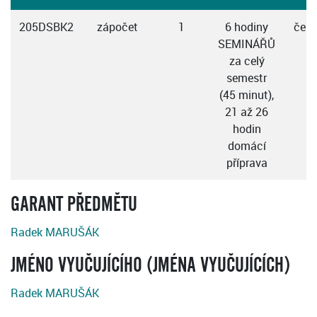
205DSBK2
zápočet
1
6 hodiny
česk
SEMINÁŘŮ
za celý
semestr
(45 minut),
21 až 26
hodin
domácí
příprava
GARANT PŘEDMĚTU
Radek MARUŠÁK
JMÉNO VYUČUJÍCÍHO (JMÉNA VYUČUJÍCÍCH)
Radek MARUŠÁK