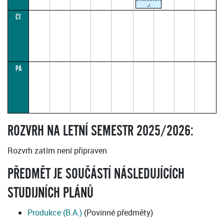
J.
16:15–
ČT
18:45
LICHÝ
TÝDEN
(paralelka
1)
PÁ
ROZVRH NA LETNÍ SEMESTR 2025/2026:
Rozvrh zatím není připraven
PŘEDMĚT JE SOUČÁSTÍ NÁSLEDUJÍCÍCH
STUDIJNÍCH PLÁNŮ
Produkce (B.A.)
(Povinné předměty)