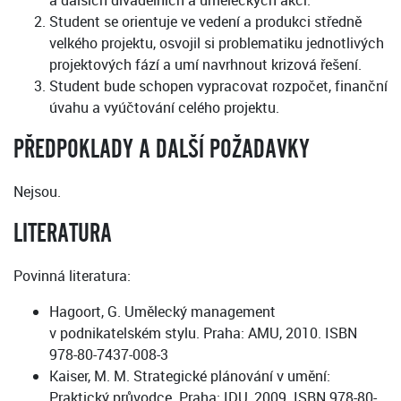
a dalších divadelních a uměleckých akcí.
Student se orientuje ve vedení a produkci středně
velkého projektu, osvojil si problematiku jednotlivých
projektových fází a umí navrhnout krizová řešení.
Student bude schopen vypracovat rozpočet, finanční
úvahu a vyúčtování celého projektu.
PŘEDPOKLADY A DALŠÍ POŽADAVKY
Nejsou.
LITERATURA
Povinná literatura:
Hagoort, G. Umělecký management
v podnikatelském stylu. Praha: AMU, 2010. ISBN
978-80-7437-008-3
Kaiser, M. M. Strategické plánování v umění:
Praktický průvodce. Praha: IDU, 2009. ISBN 978-80-