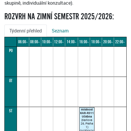
skupině, individuální konzultace).
ROZVRH NA ZIMNÍ SEMESTR 2025/2026:
Týdenní přehled
Seznam
06:00–
08:00–
10:00–
12:00–
14:00–
16:00–
18:00–
20:00–
22:00–
PO
08:00
10:00
12:00
14:00
16:00
18:00
20:00
22:00
24:00
ÚT
místnost
ST
KAR-R311
Učebna
(Karlova
26, Praha
1)
DVOŘÁKOVÁ