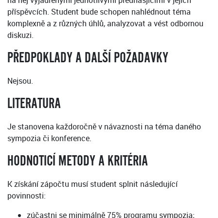
na něj vyjádřenými jednotlivými přednášjícími v jejich
příspěvcích. Student bude schopen nahlédnout téma
komplexně a z různých úhlů, analyzovat a vést odbornou
diskuzi.
PŘEDPOKLADY A DALŠÍ POŽADAVKY
Nejsou.
LITERATURA
Je stanovena každoročně v návaznosti na téma daného
sympozia či konference.
HODNOTICÍ METODY A KRITÉRIA
K získání zápočtu musí student splnit následující
povinnosti:
zúčastni se minimálně 75% programu sympozia;