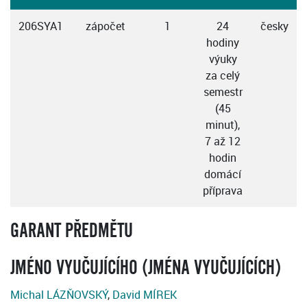
206SYA1
zápočet
1
24
česky
hodiny
výuky
za celý
semestr
(45
minut),
7 až 12
hodin
domácí
příprava
GARANT PŘEDMĚTU
JMÉNO VYUČUJÍCÍHO (JMÉNA VYUČUJÍCÍCH)
Michal LÁZŇOVSKÝ
,
David MÍREK