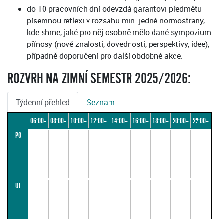
do 10 pracovních dní odevzdá garantovi předmětu
písemnou reflexi v rozsahu min. jedné normostrany,
kde shrne, jaké pro něj osobně mělo dané sympozium
přínosy (nové znalosti, dovednosti, perspektivy, idee),
případně doporučení pro další obdobné akce.
ROZVRH NA ZIMNÍ SEMESTR 2025/2026:
Týdenní přehled
Seznam
06:00–
08:00–
10:00–
12:00–
14:00–
16:00–
18:00–
20:00–
22:00–
PO
08:00
10:00
12:00
14:00
16:00
18:00
20:00
22:00
24:00
ÚT