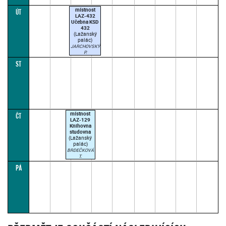
místnost
ÚT
LAZ-432
Učebna KSD
432
(Lažanský
palác)
JARCHOVSKÝ
P.
09:50–12:50
ST
(paralelka 2)
místnost
ČT
LAZ-129
Knihovna
studovna
(Lažanský
palác)
BRDEČKOVÁ
T.
09:20–
PÁ
12:20
(paralelka 1)