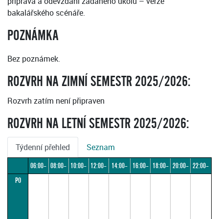
příprava a odevzdání zadaného úkolu – verze
bakalářského scénáře.
POZNÁMKA
Bez poznámek.
ROZVRH NA ZIMNÍ SEMESTR 2025/2026:
Rozvrh zatím není připraven
ROZVRH NA LETNÍ SEMESTR 2025/2026:
Týdenní přehled
Seznam
06:00–
08:00–
10:00–
12:00–
14:00–
16:00–
18:00–
20:00–
22:00–
PO
08:00
10:00
12:00
14:00
16:00
18:00
20:00
22:00
24:00