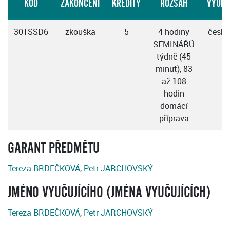
KÓD
ZAKONČENÍ
KREDITY
ROZSAH
VÝUKY
301SSD6
zkouška
5
4 hodiny
česky
SEMINÁŘŮ
týdně (45
minut), 83
až 108
hodin
domácí
příprava
GARANT PŘEDMĚTU
Tereza BRDEČKOVÁ
,
Petr JARCHOVSKÝ
JMÉNO VYUČUJÍCÍHO (JMÉNA VYUČUJÍCÍCH)
Tereza BRDEČKOVÁ
,
Petr JARCHOVSKÝ