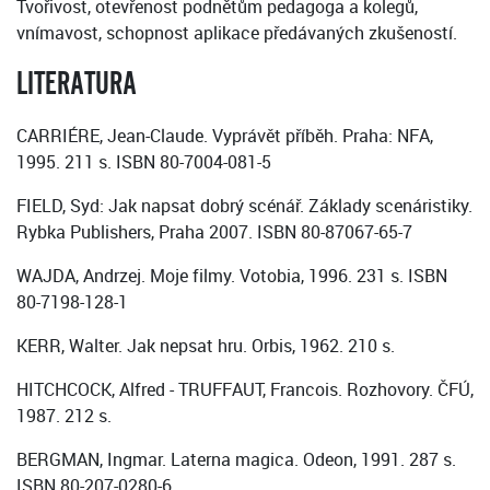
Tvořivost, otevřenost podnětům pedagoga a kolegů,
vnímavost, schopnost aplikace předávaných zkušeností.
LITERATURA
CARRIÉRE, Jean-Claude. Vyprávět příběh. Praha: NFA,
1995. 211 s. ISBN 80-7004-081-5
FIELD, Syd: Jak napsat dobrý scénář. Základy scenáristiky.
Rybka Publishers, Praha 2007. ISBN 80-87067-65-7
WAJDA, Andrzej. Moje filmy. Votobia, 1996. 231 s. ISBN
80-7198-128-1
KERR, Walter. Jak nepsat hru. Orbis, 1962. 210 s.
HITCHCOCK, Alfred - TRUFFAUT, Francois. Rozhovory. ČFÚ,
1987. 212 s.
BERGMAN, Ingmar. Laterna magica. Odeon, 1991. 287 s.
ISBN 80-207-0280-6