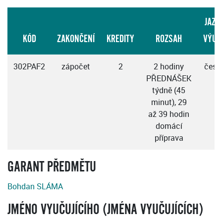
JAZY
KÓD
ZAKONČENÍ
KREDITY
ROZSAH
VÝUK
302PAF2
zápočet
2
2 hodiny
česk
PŘEDNÁŠEK
týdně (45
minut), 29
až 39 hodin
domácí
příprava
GARANT PŘEDMĚTU
Bohdan SLÁMA
JMÉNO VYUČUJÍCÍHO (JMÉNA VYUČUJÍCÍCH)