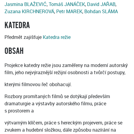
Jasmina BLAŽEVIĆ
,
Tomáš JANÁČEK
,
David JAŘAB
,
Zuzana KIRCHNEROVÁ
,
Petr MAREK
,
Bohdan SLÁMA
KATEDRA
Předmět zajišťuje
Katedra režie
OBSAH
Projekce katedry režie jsou zaměřeny na moderní autorský
film, jeho nejvýraznější režijní osobnosti a tvůrčí postupy,
kterými filmovou řeč obohacují.
Rozbory promítaných filmů se dotýkají především
dramaturgie a výstavby autorského filmu, práce
s prostorem a
výtvarným klíčem, práce s hereckým projevem, práce se
zvukem a hudební složkou, dále způsobu nazírání na