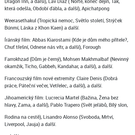
Dragon Inn, a další), Lav Diaz ( Norte, konec dějin, Tak,
která odešla, Období ďábla, a další), Apichatpong
Weerasethakul (Tropická nemoc, Světlo století, Strýček
Búnmí, Láska z Khon Kaen) a další.
Íránský film: Abbas Kiarostami (Kde je dům mého přítele?,
Chuť třešní, Odnese nás vítr, a další), Forough
Farrokhzad (Dům je černý), Mohsen Makhmalbaf (Nevinný
okamžik, Ticho, Gabbeh, Kandahar, a další), a další.
Francouzský film nové extremity: Claire Denis (Dobrá
práce, Páteční večer, Vetřelec, a další), a další.
Jihoamerický film: Lucrecia Martel (Bažina, Žena bez
hlavy, Zama, a další), Pablo Trapero (Svět jeřábů, Bílý slon,
Rodina na cestě), Lisandro Alonso (Svoboda, Mrtví,
Liverpool, Jauja) a další.