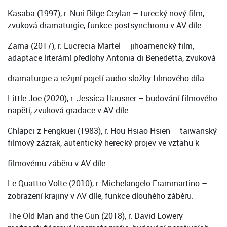
Kasaba (1997), r. Nuri Bilge Ceylan – turecký nový film,
zvuková dramaturgie, funkce postsynchronu v AV díle.
Zama (2017), r. Lucrecia Martel – jihoamerický film,
adaptace literární předlohy Antonia di Benedetta, zvuková
dramaturgie a režijní pojetí audio složky filmového díla.
Little Joe (2020), r. Jessica Hausner – budování filmového
napětí, zvuková gradace v AV díle.
Chlapci z Fengkuei (1983), r. Hou Hsiao Hsien – taiwanský
filmový zázrak, autentický herecký projev ve vztahu k
filmovému záběru v AV díle.
Le Quattro Volte (2010), r. Michelangelo Frammartino –
zobrazení krajiny v AV díle, funkce dlouhého záběru.
The Old Man and the Gun (2018), r. David Lowery –