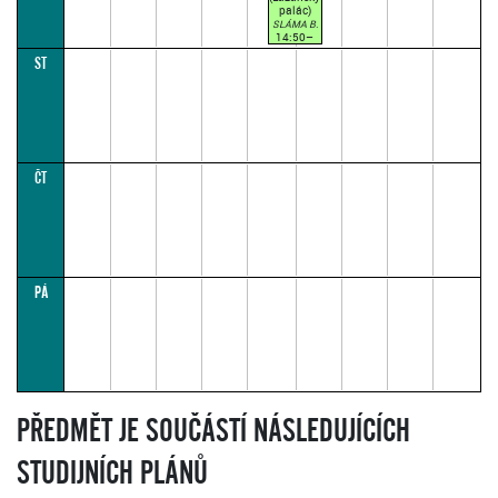
palác)
SLÁMA B.
14:50–
17:05
ST
LICHÝ
TÝDEN
(přednášková
par. 1)
výuka
bude
aktualizována
dle
pedagogů
ČT
PÁ
PŘEDMĚT JE SOUČÁSTÍ NÁSLEDUJÍCÍCH
STUDIJNÍCH PLÁNŮ