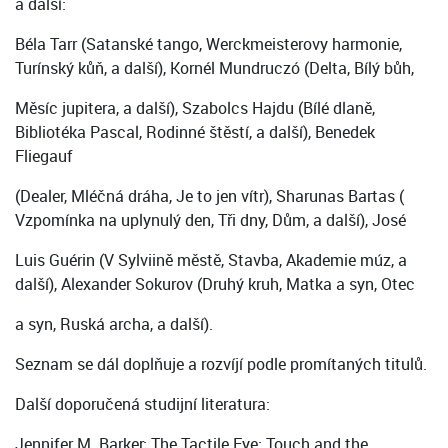
a další:
Béla Tarr (Satanské tango, Werckmeisterovy harmonie,
Turínský kůň, a další), Kornél Mundruczó (Delta, Bílý bůh,
Měsíc jupitera, a další), Szabolcs Hajdu (Bílé dlaně,
Bibliotéka Pascal, Rodinné štěstí, a další), Benedek
Fliegauf
(Dealer, Mléčná dráha, Je to jen vítr), Sharunas Bartas (
Vzpomínka na uplynulý den, Tři dny, Dům, a další), José
Luis Guérin (V Sylviině městě, Stavba, Akademie múz, a
další), Alexander Sokurov (Druhý kruh, Matka a syn, Otec
a syn, Ruská archa, a další).
Seznam se dál doplňuje a rozvíjí podle promítaných titulů.
Další doporučená studijní literatura:
Jennifer M. Barker: The Tactile Eye: Touch and the