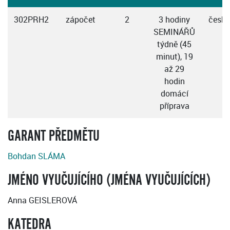
302PRH2
zápočet
2
3 hodiny
česky
SEMINÁŘŮ
týdně (45
minut), 19
až 29
hodin
domácí
příprava
GARANT PŘEDMĚTU
Bohdan SLÁMA
JMÉNO VYUČUJÍCÍHO (JMÉNA VYUČUJÍCÍCH)
Anna GEISLEROVÁ
KATEDRA