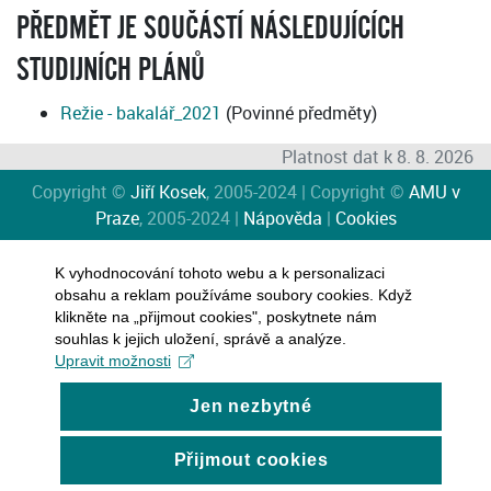
PŘEDMĚT JE SOUČÁSTÍ NÁSLEDUJÍCÍCH
STUDIJNÍCH PLÁNŮ
Režie - bakalář_2021
(Povinné předměty)
Platnost dat k 8. 8. 2026
Copyright ©
Jiří Kosek
, 2005-2024 | Copyright ©
AMU v
Praze
, 2005-2024 |
Nápověda
|
Cookies
K vyhodnocování tohoto webu a k personalizaci
obsahu a reklam používáme soubory cookies. Když
klikněte na „přijmout cookies", poskytnete nám
souhlas k jejich uložení, správě a analýze.
Upravit možnosti
Jen nezbytné
Přijmout cookies