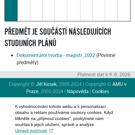
PŘEDMĚT JE SOUČÁSTÍ NÁSLEDUJÍCÍCH
STUDIJNÍCH PLÁNŮ
Dokumentární tvorba - magistr_2022
(Povinné
předměty)
Platnost dat k 9. 8. 2026
Copyright ©
Jiří Kosek
, 2005-2024 | Copyright ©
AMU v
Praze
, 2005-2024 |
Nápověda
|
Cookies
K vyhodnocování tohoto webu a k personalizaci
obsahu a reklam používáme soubory cookies. Když
klikněte na „přijmout cookies", poskytnete nám
souhlas k jejich uložení, správě a analýze.
Upravit možnosti