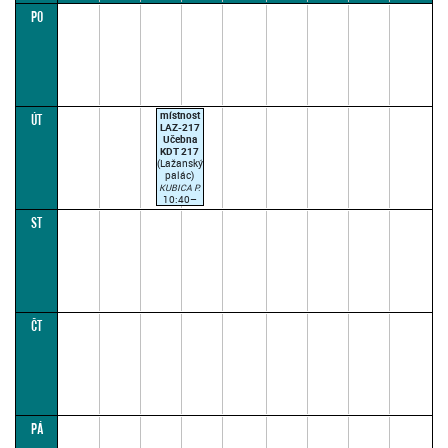
PO
08:00
10:00
12:00
14:00
16:00
18:00
20:00
22:00
24:00
místnost
ÚT
LAZ-217
Učebna
KDT 217
(Lažanský
palác)
KUBICA P.
10:40–
13:05
ST
(paralelka
1)
ČT
PÁ