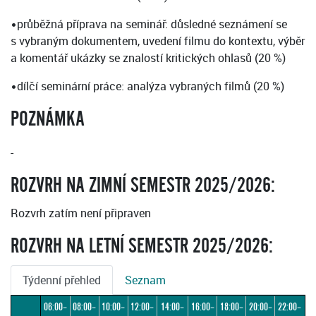
•průběžná příprava na seminář: důsledné seznámení se
s vybraným dokumentem, uvedení filmu do kontextu, výběr
a komentář ukázky se znalostí kritických ohlasů (20 %)
•dílčí seminární práce: analýza vybraných filmů (20 %)
POZNÁMKA
-
ROZVRH NA ZIMNÍ SEMESTR 2025/2026:
Rozvrh zatím není připraven
ROZVRH NA LETNÍ SEMESTR 2025/2026:
Týdenní přehled
Seznam
06:00–
08:00–
10:00–
12:00–
14:00–
16:00–
18:00–
20:00–
22:00–