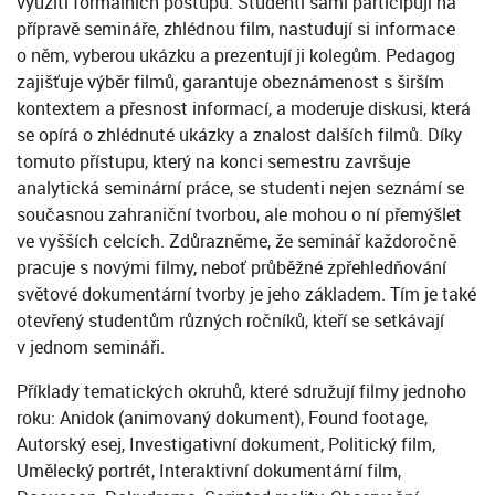
využití formálních postupů. Studenti sami participují na
přípravě semináře, zhlédnou film, nastudují si informace
o něm, vyberou ukázku a prezentují ji kolegům. Pedagog
zajišťuje výběr filmů, garantuje obeznámenost s širším
kontextem a přesnost informací, a moderuje diskusi, která
se opírá o zhlédnuté ukázky a znalost dalších filmů. Díky
tomuto přístupu, který na konci semestru završuje
analytická seminární práce, se studenti nejen seznámí se
současnou zahraniční tvorbou, ale mohou o ní přemýšlet
ve vyšších celcích. Zdůrazněme, že seminář každoročně
pracuje s novými filmy, neboť průběžné zpřehledňování
světové dokumentární tvorby je jeho základem. Tím je také
otevřený studentům různých ročníků, kteří se setkávají
v jednom semináři.
Příklady tematických okruhů, které sdružují filmy jednoho
roku: Anidok (animovaný dokument), Found footage,
Autorský esej, Investigativní dokument, Politický film,
Umělecký portrét, Interaktivní dokumentární film,