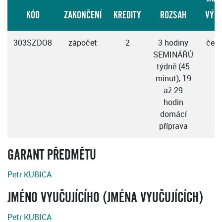
KÓD
ZAKONČENÍ
KREDITY
ROZSAH
VÝU
303SZDO8
zápočet
2
3 hodiny
čes
SEMINÁŘŮ
týdně (45
minut), 19
až 29
hodin
domácí
příprava
GARANT PŘEDMĚTU
Petr KUBICA
JMÉNO VYUČUJÍCÍHO (JMÉNA VYUČUJÍCÍCH)
Petr KUBICA