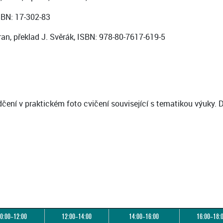
SBN: 17-302-83
ran, překlad J. Svěrák, ISBN: 978-80-7617-619-5
čení v praktickém foto cvičení související s tematikou výuky. 
0:00–12:00
12:00–14:00
14:00–16:00
16:00–18: