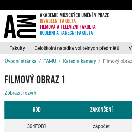
AKADEMIE MÚZICKÝCH UMĚNÍ V PRAZE
DIVADELNÍ FAKULTA
FILMOVÁ A TELEVIZNÍ FAKULTA
HUDEBNÍ A TANEČNÍ FAKULTA
Fakulty
Celoškolní nabídka volitelných předmětů
V
Úvodní stránka
FAMU
Katedra kamery
Filmový obraz
FILMOVÝ OBRAZ 1
Zobrazit rozvrh
KÓD
ZAKONČENÍ
304FOB1
zápočet