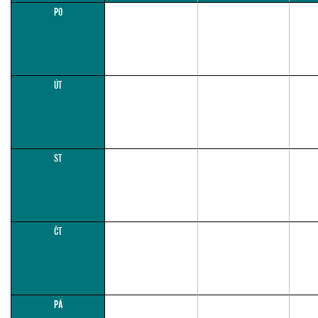
PO
ÚT
ST
ČT
PÁ