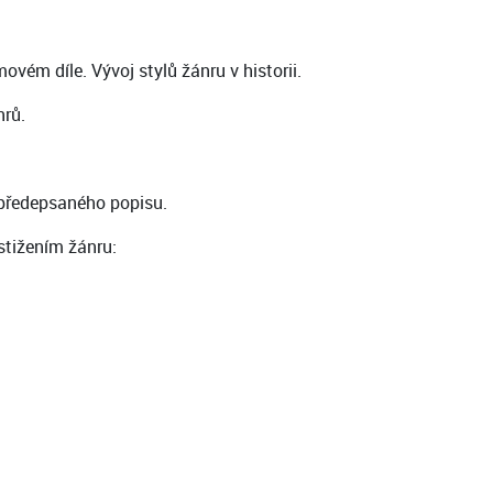
vém díle. Vývoj stylů žánru v historii.
nrů.
e předepsaného popisu.
stižením žánru: