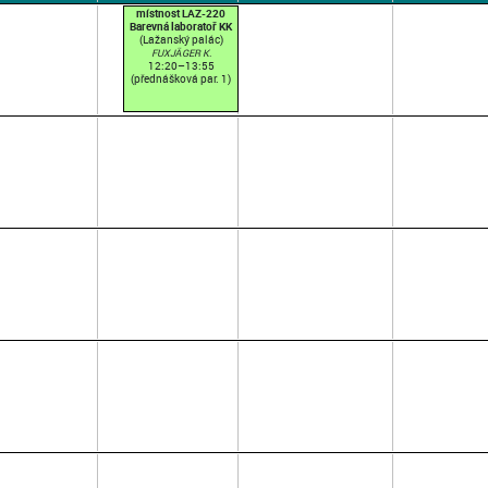
místnost LAZ-220
Barevná laboratoř KK
(Lažanský palác)
FUXJÄGER K.
12:20–13:55
(přednášková par. 1)