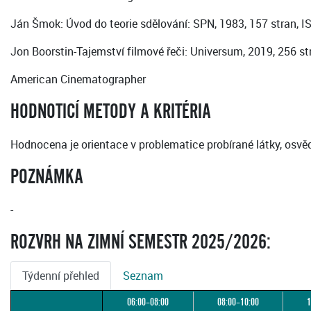
Ján Šmok: Úvod do teorie sdělování: SPN, 1983, 157 stran, I
Jon Boorstin-Tajemství filmové řeči: Universum, 2019, 256 st
American Cinematographer
HODNOTICÍ METODY A KRITÉRIA
Hodnocena je orientace v problematice probírané látky, osvěd
POZNÁMKA
-
ROZVRH NA ZIMNÍ SEMESTR 2025/2026:
Týdenní přehled
Seznam
06:00–08:00
08:00–10:00
1