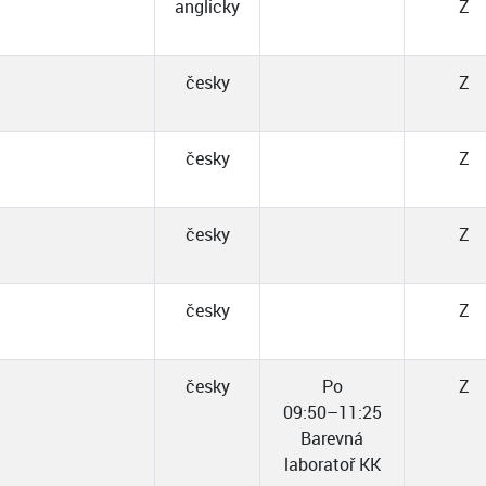
anglicky
Z
česky
Z
česky
Z
česky
Z
česky
Z
česky
Po
Z
09:50–11:25
Barevná
laboratoř KK