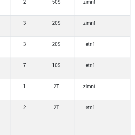
2
50S
zimní
3
20S
zimní
3
20S
letní
7
10S
letní
1
2T
zimní
2
2T
letní