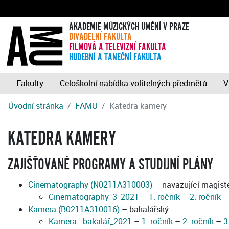
AKADEMIE MÚZICKÝCH UMĚNÍ V PRAZE
DIVADELNÍ FAKULTA
FILMOVÁ A TELEVIZNÍ FAKULTA
HUDEBNÍ A TANEČNÍ FAKULTA
Fakulty
Celoškolní nabídka volitelných předmětů
V
Úvodní stránka
FAMU
Katedra kamery
KATEDRA KAMERY
ZAJIŠŤOVANÉ PROGRAMY A STUDIJNÍ PLÁNY
Cinematography (N0211A310003)
– navazující magist
Cinematography_3_2021
–
1. ročník
–
2. ročník
Kamera (B0211A310016)
– bakalářský
Kamera - bakalář_2021
–
1. ročník
–
2. ročník
–
3