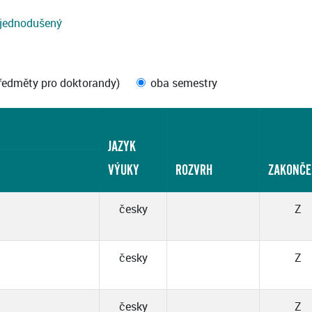
jednodušený
ředměty pro doktorandy)
oba semestry
JAZYK
VÝUKY
ROZVRH
ZAKONČE
česky
Z
česky
Z
česky
Z