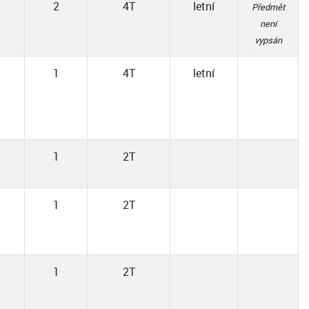
2
4T
letní
Předmět
není
vypsán
1
4T
letní
1
2T
1
2T
1
2T