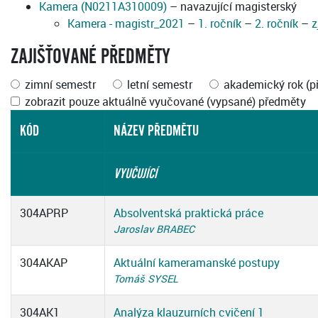
Kamera (N0211A310009)
– navazující magisterský
Kamera - magistr_2021
–
1. ročník
–
2. ročník
–
z
ZAJIŠŤOVANÉ PŘEDMĚTY
zimní semestr
letní semestr
akademický rok (p
zobrazit pouze aktuálně vyučované (vypsané) předměty
KÓD
NÁZEV PŘEDMĚTU
VYUČUJÍCÍ
304APRP
Absolventská praktická práce
Jaroslav BRABEC
304AKAP
Aktuální kameramanské postupy
Tomáš SYSEL
304AK1
Analýza klauzurních cvičení 1