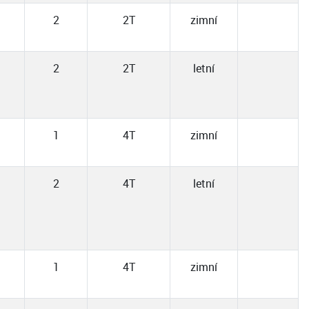
2
2T
zimní
2
2T
letní
1
4T
zimní
2
4T
letní
1
4T
zimní