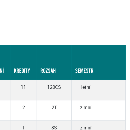
NÍ
KREDITY
ROZSAH
SEMESTR
11
120CS
letní
2
2T
zimní
1
8S
zimní