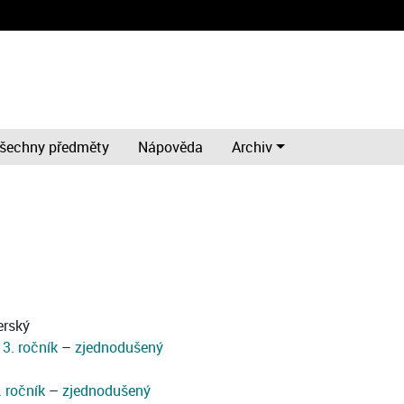
šechny předměty
Nápověda
Archiv
erský
–
3. ročník
–
zjednodušený
. ročník
–
zjednodušený