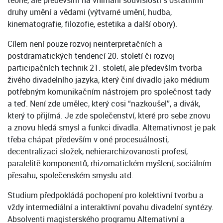
teorie, ale především na vnímání souvislostí s ostatními
druhy umění a vědami (výtvarné umění, hudba,
kinematografie, filozofie, estetika a další obory).
Cílem není pouze rozvoj neinterpretačních a
postdramatických tendencí 20. století či rozvoj
participačních technik 21. století, ale především tvorba
živého divadelního jazyka, který činí divadlo jako médium
potřebným komunikačním nástrojem pro společnost tady
a teď. Není zde umělec, který cosi “nazkoušel”, a divák,
který to přijímá. Je zde společenství, které pro sebe znovu
a znovu hledá smysl a funkci divadla. Alternativnost je pak
třeba chápat především v oné procesuálnosti,
decentralizaci složek, nehierarchizovanosti profesí,
paralelitě komponentů, rhizomatickém myšlení, sociálním
přesahu, společenském smyslu atd.
Studium předpokládá pochopení pro kolektivní tvorbu a
vždy intermediální a interaktivní povahu divadelní syntézy.
Absolventi magisterského programu Alternativní a