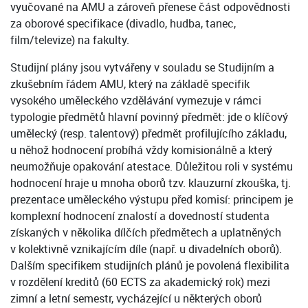
vyučované na AMU a zároveň přenese část odpovědnosti
za oborové specifikace (divadlo, hudba, tanec,
film/televize) na fakulty.
Studijní plány jsou vytvářeny v souladu se Studijním a
zkušebním řádem AMU, který na základě specifik
vysokého uměleckého vzdělávání vymezuje v rámci
typologie předmětů hlavní povinný předmět: jde o klíčový
umělecký (resp. talentový) předmět profilujícího základu,
u něhož hodnocení probíhá vždy komisionálně a který
neumožňuje opakování atestace. Důležitou roli v systému
hodnocení hraje u mnoha oborů tzv. klauzurní zkouška, tj.
prezentace uměleckého výstupu před komisí: principem je
komplexní hodnocení znalostí a dovedností studenta
získaných v několika dílčích předmětech a uplatněných
v kolektivně vznikajícím díle (např. u divadelních oborů).
Dalším specifikem studijních plánů je povolená flexibilita
v rozdělení kreditů (60 ECTS za akademický rok) mezi
zimní a letní semestr, vycházející u některých oborů