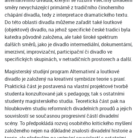
alternativního divadla, kterým se rozumí všechny divadelní
směry nevycházející primárně z tradičního činoherního
chápání divadla, tedy z interpretace dramatického textu.
Do této oblasti divadla můžeme zařadit také loutkové
(objektové) divadlo, na jehož specifické české tradici byla
katedra původně založena, ale také široké spektrum
dalších směrů, jako je divadlo intermediální, dokumentární,
imerzivní, improvizační, participační či divadlo ve
specifických skupinách, v netradičních prostorech a další.
Magisterský studijní program Alternativní a loutkové
divadlo je založený na kreativní symbióze teorie s praxí.
Praktická část je postavená na vlastní projektové tvorbě
studenta konzultované jak s pedagogy, tak s ostatními
studenty magisterského studia. Teoretická část pak na
hloubkovém studiu reformních divadelních proudů a jejich
souvislostí se současnou progresivní částí divadelní
scény. To předpokládá rozvoj osobitého kritického myšlení
založeného nejen na důkladné znalosti divadelní historie a