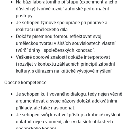
Na bázi laboratorního přístupu (experiment a jeho
důsledky) tvořivě rozvíjí autorské performační
postupy.
Je schopen týmové spolupráce při přípravě a
realizaci uměleckého díla.
Dokáže písemnou formou reflektovat svoji
uměleckou tvorbu v širších souvislostech vlastní
tvůrčí dráhy i společenských konotací.
Veškeré oborové znalosti dokáže interpretovat
i rozvíjet v kontextu základních principů západní
kultury, s důrazem na kritické vývojové myšlení.
Obecné kompetence:
Je schopen kultivovaného dialogu, tedy nejen věcně
argumentovat a svoje názory doložit adekvátními
příklady, ale také naslouchat.
Je schopen svůj kreativní přístup a kritické myšlení
uplatnit nejen v umění, ale i v dalších oblastech
občanského konání.