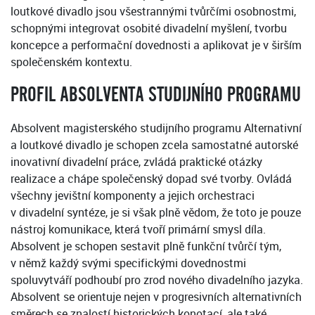
loutkové divadlo jsou všestrannými tvůrčími osobnostmi,
schopnými integrovat osobité divadelní myšlení, tvorbu
koncepce a performační dovednosti a aplikovat je v širším
společenském kontextu.
PROFIL ABSOLVENTA STUDIJNÍHO PROGRAMU
Absolvent magisterského studijního programu Alternativní
a loutkové divadlo je schopen zcela samostatné autorské
inovativní divadelní práce, zvládá praktické otázky
realizace a chápe společenský dopad své tvorby. Ovládá
všechny jevištní komponenty a jejich orchestraci
v divadelní syntéze, je si však plně vědom, že toto je pouze
nástroj komunikace, která tvoří primární smysl díla.
Absolvent je schopen sestavit plně funkční tvůrčí tým,
v němž každý svými specifickými dovednostmi
spoluvytváří podhoubí pro zrod nového divadelního jazyka.
Absolvent se orientuje nejen v progresivních alternativních
směrech se znalostí historických konotací, ale také