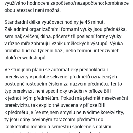
využíváno hodnocení započteno/nezapočteno; kombinace
obou atestací není možná.
Standardní délka vyučovací hodiny je 45 minut.
Základními organizačními formami výuky jsou přednáška,
seminář, cvičení, dílna, přičemž tři poslední formy výuky
v různé míře zahrnují i vznik uměleckých výstupů. Výuka
probíhá buď na týdenní bázi, nebo formou intenzivních
bloků či workshopů.
Ve studijním plánu se automaticky předpokládají
prerekvizity v podobě sekvencí předmětů označených
postupně rostoucím číslem za názvem předmětu. Tento
typ prerekvizit není specificky uváděn v příloze BIII
k jednotlivým předmětům. Pokud má předmět nesekvenční
prerekvizitu, tak explicitně uvedena v příloze BIII
k předmětu je. Ve stejném smyslu neuvádíme korekvizity,
ty jsou dány povinným zařazením předmětu do
konkrétního ročníku a semestru společně s dalšími