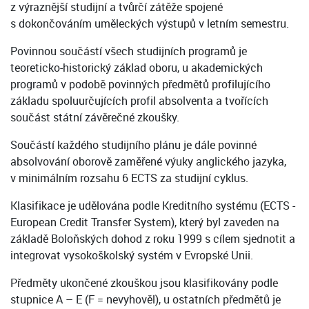
z výraznější studijní a tvůrčí zátěže spojené
s dokončováním uměleckých výstupů v letním semestru.
Povinnou součástí všech studijních programů je
teoreticko-historický základ oboru, u akademických
programů v podobě povinných předmětů profilujícího
základu spoluurčujících profil absolventa a tvořících
součást státní závěrečné zkoušky.
Součástí každého studijního plánu je dále povinné
absolvování oborově zaměřené výuky anglického jazyka,
v minimálním rozsahu 6 ECTS za studijní cyklus.
Klasifikace je udělována podle Kreditního systému (ECTS -
European Credit Transfer System), který byl zaveden na
základě Boloňských dohod z roku 1999 s cílem sjednotit a
integrovat vysokoškolský systém v Evropské Unii.
Předměty ukončené zkouškou jsou klasifikovány podle
stupnice A – E (F = nevyhověl), u ostatních předmětů je