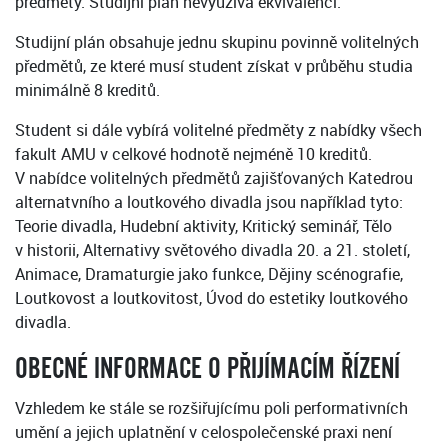
předměty. Studijní plán nevyužívá ekvivalencí.
Studijní plán obsahuje jednu skupinu povinně volitelných
předmětů, ze které musí student získat v průběhu studia
minimálně 8 kreditů.
Student si dále vybírá volitelné předměty z nabídky všech
fakult AMU v celkové hodnotě nejméně 10 kreditů.
V nabídce volitelných předmětů zajišťovaných Katedrou
alternatvního a loutkového divadla jsou například tyto:
Teorie divadla, Hudební aktivity, Kritický seminář, Tělo
v historii, Alternativy světového divadla 20. a 21. století,
Animace, Dramaturgie jako funkce, Dějiny scénografie,
Loutkovost a loutkovitost, Úvod do estetiky loutkového
divadla.
OBECNÉ INFORMACE O PŘIJÍMACÍM ŘÍZENÍ
Vzhledem ke stále se rozšiřujícímu poli performativních
umění a jejich uplatnění v celospolečenské praxi není