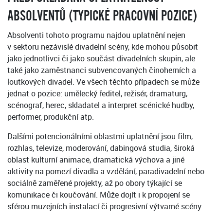
ABSOLVENTŮ (TYPICKÉ PRACOVNÍ POZICE)
Absolventi tohoto programu najdou uplatnění nejen
v sektoru nezávislé divadelní scény, kde mohou působit
jako jednotlivci či jako součást divadelních skupin, ale
také jako zaměstnanci subvencovaných činoherních a
loutkových divadel. Ve všech těchto případech se může
jednat o pozice: umělecký ředitel, režisér, dramaturg,
scénograf, herec, skladatel a interpret scénické hudby,
performer, produkční atp.
Dalšími potencionálními oblastmi uplatnění jsou film,
rozhlas, televize, moderování, dabingová studia, široká
oblast kulturní animace, dramatická výchova a jiné
aktivity na pomezí divadla a vzdělání, paradivadelní nebo
sociálně zaměřené projekty, až po obory týkající se
komunikace či koučování. Může dojít i k propojení se
sférou muzejních instalací či progresivní výtvarné scény.