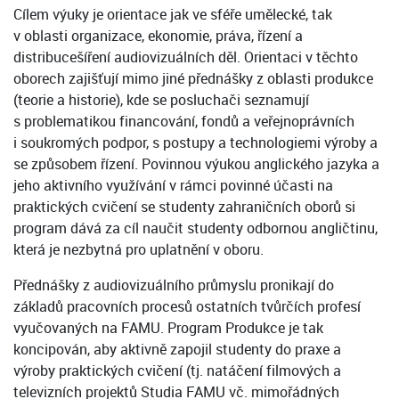
Cílem výuky je orientace jak ve sféře umělecké, tak
v oblasti organizace, ekonomie, práva, řízení a
distribucešíření audiovizuálních děl. Orientaci v těchto
oborech zajišťují mimo jiné přednášky z oblasti produkce
(teorie a historie), kde se posluchači seznamují
s problematikou financování, fondů a veřejnoprávních
i soukromých podpor, s postupy a technologiemi výroby a
se způsobem řízení. Povinnou výukou anglického jazyka a
jeho aktivního využívání v rámci povinné účasti na
praktických cvičení se studenty zahraničních oborů si
program dává za cíl naučit studenty odbornou angličtinu,
která je nezbytná pro uplatnění v oboru.
Přednášky z audiovizuálního průmyslu pronikají do
základů pracovních procesů ostatních tvůrčích profesí
vyučovaných na FAMU. Program Produkce je tak
koncipován, aby aktivně zapojil studenty do praxe a
výroby praktických cvičení (tj. natáčení filmových a
televizních projektů Studia FAMU vč. mimořádných