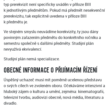
typ prerekvizit není specificky uváděn v příloze BIII
k jednotlivým předmětům. Pokud má předmět nesekvenční
prerekvizitu, tak explicitně uvedena v příloze BIII
k předmětu je.
Ve stejném smyslu neuvádíme korekvizity, ty jsou dány
povinným zařazením předmětu do konkrétního ročníku a
semestru společně s dalšími předměty. Studijní plán
nevyužívá ekvivalencí.
Studijní plán nemá specializace.
OBECNÉ INFORMACE O PŘIJÍMACÍM ŘÍZENÍ
Úspěšný uchazeč musí mít poměrně ucelenou představu
o svých cílech ve zvoleném oboru. Očekáváme intenzivní a
hluboký zájem o kulturu a umění, zejména: kinematografii,
televizní tvorbu, audiovizi obecně, nová média, literaturu a
divadlo.