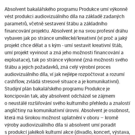
Absolvent bakalářského programu Produkce umí výkonně
vést produkci audiovizuálního díla na základě zadaných
parametrů, včetně sestavení štábu a základního
financování projektu. Absolvent je na svou profesní dráhu
vybaven jak po stránce umělecké/kreativní (ví proč a jaký
projekt chce dělat a s kým - umí sestavit kreativní štáb,
umí projekt vyvinout a zná jeho možnosti financování a
exploatace), tak po stránce výkonné (zná možnosti svého
štábu a jejich požadavků, zná celý výrobní proces
audiovizuálního díla, ví jak nejlépe rozpočtovat a rozumí
cashflow, zvládá stresové situace a je komunikativní).
Studijní plán bakalářského programu Produkce je
koncipován tak, aby absolvent odcházel se zájmem
o neustálé rozšiřování svého kulturního přehledu a znalostí
angličtiny na komunikativní úrovni. Absolvent je osobnost,
která má širokou možnost uplatnění v oboru – kromě
výroby audiovizuálního díla si absolvent umí poradit
s produkcí jakékoli kulturní akce (divadlo, koncert, výstava,