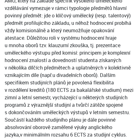
AMU, který na základě specifik vysokého uměleckého
vzdělávání vymezuje v rámci typologie předmětů hlavní
povinný předmět: jde o klíčový umělecký (resp. talentový)
předmět profilujícího základu, u něhož hodnocení probíhá
vždy komisionálně a který neumožňuje opakování
atestace. Důležitou roli v systému hodnocení hraje
u mnoha oborů tzv. klauzurní zkouška, tj. prezentace
uměleckého výstupu před komisí: principem je komplexní
hodnocení znalostí a dovedností studenta získaných
v několika dílčích předmětech a uplatněných v kolektivně
vznikajícím díle (např.u divadelních oborů). Dalším
specifikem studijních plánů je povolená flexibilita
v rozdělení kreditů (180 ECTS za bakalářské studium) mezi
zimní a letní semestr, vycházející u některých studijních
programů z výraznější studijní a tvůrčí zátěže spojené
s dokončováním uměleckých výstupů v letním semestru.
Součástí každého studijního plánu je dále povinné
absolvování oborově zaměřené výuky anglického
jazyka,v minimálním rozsahu 6 ECTS za studijní cyklus.