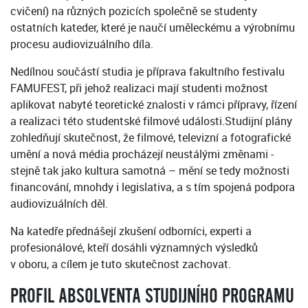
cvičení) na různých pozicích společně se studenty
ostatních kateder, které je naučí uměleckému a výrobnímu
procesu audiovizuálního díla.
Nedílnou součástí studia je příprava fakultního festivalu
FAMUFEST, při jehož realizaci mají studenti možnost
aplikovat nabyté teoretické znalosti v rámci přípravy, řízení
a realizaci této studentské filmové události.Studijní plány
zohledňují skutečnost, že filmové, televizní a fotografické
umění a nová média procházejí neustálými změnami -
stejně tak jako kultura samotná – mění se tedy možnosti
financování, mnohdy i legislativa, a s tím spojená podpora
audiovizuálních děl.
Na katedře přednášejí zkušení odborníci, experti a
profesionálové, kteří dosáhli významných výsledků
v oboru, a cílem je tuto skutečnost zachovat.
PROFIL ABSOLVENTA STUDIJNÍHO PROGRAMU