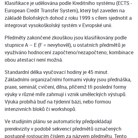
Klasifikace je udělována podle Kreditního systému (ECTS -
European Credit Transfer System), který byl zaveden na
základě Boloňských dohod z roku 1999 s cílem sjednotit a
integrovat vysokoškolský systém v Evropské unii.
Předměty zakončené zkouškou jsou klasifikovány podle
stupnice A – E (F = nevyhověl), u ostatních předmětů je
využíváno hodnocení započteno/nezapočteno; kombinace
obou atestací není možná.
Standardní délka vyučovací hodiny je 45 minut.
Základními organizačními formami výuky jsou přednáška,
praxe, seminář, cvičení, dílna, přičemž tři poslední formy
výuky v různé míře zahrnují i vznik uměleckých výstupů.
Výuka probíhá buď na týdenní bázi, nebo formou
intenzivních bloků či workshopů.
Ve studijním plánu se automaticky předpokládají
prerekvizity v podobě sekvencí předmětů označených
postupně rostoucím číslem za názvem předmětu. Tento