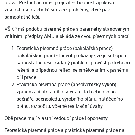
práva. Posluchač musí projevit schopnost aplikovat
znalosti na praktické situace, problémy, které pak
samostatně řeší.
VŠKP má podobu písemné práce s parametry stanovenými
vnitřními předpisy AMU a skládá ze dvou písemných prací:
Teoretická písemná práce (bakalářská práce) -
bakalářskou prací student prokazuje, že je schopen
samostatně řešit zadaný problém, provést potřebnou
rešerši a případnou reflexi se směřováním k jasnému
cíli práce
Praktická písemná práce (absolventský výkon) -
zpracování literárního scénáře do technického
scénáře, scénosledu, výrobního plánu, natáčecího
plánu, rozpočtu, včetně realizační úvahy
Obě práce mají vlastní vedoucí práce i oponenty.
Teoretická písemná práce a praktická písemná práce na