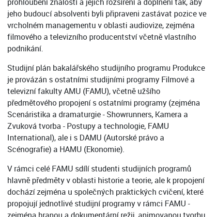
prohloubení znalostí a jejich rozšíření a doplnění tak, aby
jeho budoucí absolventi byli připraveni zastávat pozice ve
vrcholném managementu v oblasti audiovize, zejména
filmového a televizního producentství včetně vlastního
podnikání.
Studijní plán bakalářského studijního programu Produkce
je provázán s ostatními studijními programy Filmové a
televizní fakulty AMU (FAMU), včetně užšího
předmětového propojení s ostatními programy (zejména
Scenáristika a dramaturgie - Showrunners, Kamera a
Zvuková tvorba - Postupy a technologie, FAMU
International), ale i s DAMU (Autorské právo a
Scénografie) a HAMU (Ekonomie).
V rámci celé FAMU sdílí studenti studijních programů
hlavně předměty v oblasti historie a teorie, ale k propojení
dochází zejména u společných praktických cvičení, které
propojují jednotlivé studijní programy v rámci FAMU -
zejména hranou a dokumentární režii, animovanou tvorbu,