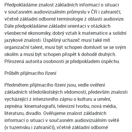
Předpokládáme znalost základních informací o situaci
v současném audiovizuálním průmyslu v ČR i zahraničí,
včetně základní odborné terminologie z oblasti audiovize.
Dále předpokládáme základní orientaci v otázkách
všeobecné ekonomiky, dobrý vztah k matematice a solidní
jazykové znalosti. Úspěšný uchazeč musí také mít
organizační talent, musí být schopen domluvit se se svým
okolím a musí být schopen přispět k dohodě druhých.
Přirozená autorita osobnosti je předpokladem úspěchu.
Průběh přijímacího řízení
Předmětem přijímacího řízení jsou, vedle ověření
základních středoškolských vědomostí, především znalosti
vycházející z intenzivního zájmu o kulturu a umění,
zejména: kinematografii, televizní tvorbu, nová média,
literaturu, divadlo. Ověřujeme znalost základních
informací o situaci v současném audiovizuálním světě
(v tuzemsku i zahraničí), včetně základní odborné