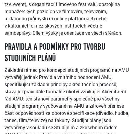
tzv. event), s organizací filmového festivalu, obstojí na
manažerských pozicích ve filmovém, televizním,
reklamním průmyslu či online platformách nebo
v kulturních či neziskových institucích včetně
samosprávy. Cílem výuky je orientace ve všech sférách.
PRAVIDLA A PODMÍNKY PRO TVORBU
STUDIJNÍCH PLÁNŮ
Základní rámec pro koncepci studijních programů na AMU
vytvářejí jednak Pravidla vnitřního hodnocení AMU,
specifikující základní principy akreditačních procesů,
stávající praxi dále formálně ukotví vznikající Akreditační
řád AMU: ten stanoví parametry společné pro všechny
studijní programy vyučované na AMU a zároveň přenese
část odpovědnosti za oborové specifikace (divadlo, hudba,
tanec, film/televize) na fakulty. Studijní plány jsou
vytvářeny v souladu se Studijním a zkušebním řádem