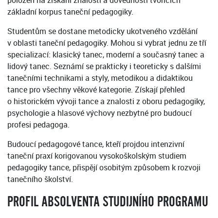
položen na získání znalostí a dovedností tvořících
základní korpus taneční pedagogiky.
Studentům se dostane metodicky ukotveného vzdělání
v oblasti taneční pedagogiky. Mohou si vybrat jednu ze tří
specializací: klasický tanec, moderní a současný tanec a
lidový tanec. Seznámí se prakticky i teoreticky s dalšími
tanečními technikami a styly, metodikou a didaktikou
tance pro všechny věkové kategorie. Získají přehled
o historickém vývoji tance a znalosti z oboru pedagogiky,
psychologie a hlasové výchovy nezbytné pro budoucí
profesi pedagoga.
Budoucí pedagogové tance, kteří projdou intenzivní
taneční praxí korigovanou vysokoškolským studiem
pedagogiky tance, přispějí osobitým způsobem k rozvoji
tanečního školství.
PROFIL ABSOLVENTA STUDIJNÍHO PROGRAMU