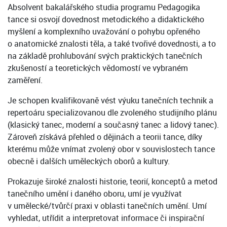
Absolvent bakalářského studia programu Pedagogika
tance si osvojí dovednost metodického a didaktického
myšlení a komplexního uvažování o pohybu opřeného
o anatomické znalosti těla, a také tvořivé dovednosti, a to
na základě prohlubování svých praktických tanečních
zkušeností a teoretických vědomostí ve vybraném
zaměření.
Je schopen kvalifikovaně vést výuku tanečních technik a
repertoáru specializovanou dle zvoleného studijního plánu
(klasický tanec, moderní a současný tanec a lidový tanec).
Zároveň získává přehled o dějinách a teorii tance, díky
kterému může vnímat zvolený obor v souvislostech tance
obecně i dalších uměleckých oborů a kultury.
Prokazuje široké znalosti historie, teorií, konceptů a metod
tanečního umění i daného oboru, umí je využívat
v umělecké/tvůrčí praxi v oblasti tanečních umění. Umí
vyhledat, utřídit a interpretovat informace či inspirační