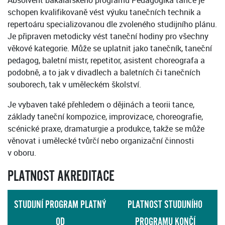
Absolvent bakalářského programu Pedagogika tance je
schopen kvalifikovaně vést výuku tanečních technik a
repertoáru specializovanou dle zvoleného studijního plánu.
Je připraven metodicky vést taneční hodiny pro všechny
věkové kategorie. Může se uplatnit jako tanečník, taneční
pedagog, baletní mistr, repetitor, asistent choreografa a
podobně, a to jak v divadlech a baletních či tanečních
souborech, tak v uměleckém školství.
Je vybaven také přehledem o dějinách a teorii tance,
základy taneční kompozice, improvizace, choreografie,
scénické praxe, dramaturgie a produkce, takže se může
věnovat i umělecké tvůrčí nebo organizační činnosti
v oboru.
PLATNOST AKREDITACE
STUDIJNÍ PROGRAM PLATNÝ
PLATNOST STUDIJNÍHO
OD
PROGRAMU KONČÍ