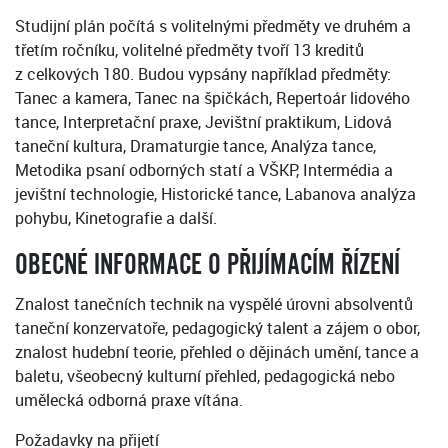
Studijní plán počítá s volitelnými předměty ve druhém a
třetím ročníku, volitelné předměty tvoří 13 kreditů
z celkových 180. Budou vypsány například předměty:
Tanec a kamera, Tanec na špičkách, Repertoár lidového
tance, Interpretační praxe, Jevištní praktikum, Lidová
taneční kultura, Dramaturgie tance, Analýza tance,
Metodika psaní odborných statí a VŠKP, Intermédia a
jevištní technologie, Historické tance, Labanova analýza
pohybu, Kinetografie a další.
OBECNÉ INFORMACE O PŘIJÍMACÍM ŘÍZENÍ
Znalost tanečních technik na vyspělé úrovni absolventů
taneční konzervatoře, pedagogický talent a zájem o obor,
znalost hudební teorie, přehled o dějinách umění, tance a
baletu, všeobecný kulturní přehled, pedagogická nebo
umělecká odborná praxe vítána.
Požadavky na přijetí