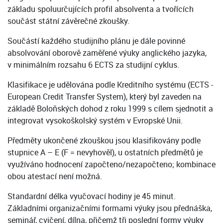
základu spoluurčujících profil absolventa a tvořících
součást státní závěrečné zkoušky.
Součástí každého studijního plánu je dále povinné
absolvování oborově zaměřené výuky anglického jazyka,
v minimálním rozsahu 6 ECTS za studijní cyklus.
Klasifikace je udělována podle Kreditního systému (ECTS -
European Credit Transfer System), který byl zaveden na
základě Boloňských dohod z roku 1999 s cílem sjednotit a
integrovat vysokoškolský systém v Evropské Unii.
Předměty ukončené zkouškou jsou klasifikovány podle
stupnice A – E (F = nevyhověl), u ostatních předmětů je
využíváno hodnocení započteno/nezapočteno; kombinace
obou atestací není možná.
Standardní délka vyučovací hodiny je 45 minut.
Základními organizačními formami výuky jsou přednáška,
seminář, cvičení, dílna, přičemž tři poslední formy výuky