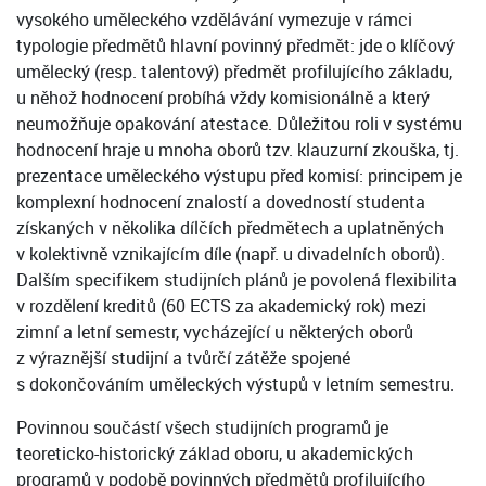
vysokého uměleckého vzdělávání vymezuje v rámci
typologie předmětů hlavní povinný předmět: jde o klíčový
umělecký (resp. talentový) předmět profilujícího základu,
u něhož hodnocení probíhá vždy komisionálně a který
neumožňuje opakování atestace. Důležitou roli v systému
hodnocení hraje u mnoha oborů tzv. klauzurní zkouška, tj.
prezentace uměleckého výstupu před komisí: principem je
komplexní hodnocení znalostí a dovedností studenta
získaných v několika dílčích předmětech a uplatněných
v kolektivně vznikajícím díle (např. u divadelních oborů).
Dalším specifikem studijních plánů je povolená flexibilita
v rozdělení kreditů (60 ECTS za akademický rok) mezi
zimní a letní semestr, vycházející u některých oborů
z výraznější studijní a tvůrčí zátěže spojené
s dokončováním uměleckých výstupů v letním semestru.
Povinnou součástí všech studijních programů je
teoreticko-historický základ oboru, u akademických
programů v podobě povinných předmětů profilujícího