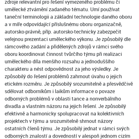
zdroje relevantní pro řešení vymezeného problému či
umělecké ztvárnění zadaného tématu. Umí používat
taneční terminologii a základní technologie daného oboru
a v míře odpovídající příslušnému oboru organizačně,
autorsko-právně, příp. autorsko-technicky zabezpečit
veřejnou prezentaci uměleckého výkonu. Je způsobilý dle
rámcového zadání a přidělených zdrojů v rámci svého
oboru koordinovat činnost tvůrčího týmu při realizaci
uměleckého díla menšího rozsahu a jednoduššího
charakteru a nést odpovědnost za jeho výsledky. Je
způsobilý do řešení problémů zahrnout úvahu o jejich
etickém rozměru. Je způsobilý srozumitelně a přesvědčivě
sdělovat odborníkům i laikům informace o povaze
odborných problémů v oblasti tance a nonverbálního
divadla a vlastním názoru na jejich řešení. Je způsobilý
efektivně a harmonicky spolupracovat na kolektivních
projektech v týmu a srozumitelně shrnout názory
ostatních členů týmu. Je způsobilý jednat v rámci svých
odborných znalostí a dovedností v alespoň jednom cizím