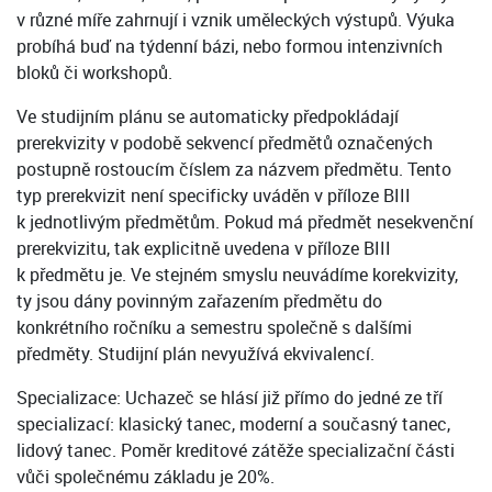
v různé míře zahrnují i vznik uměleckých výstupů. Výuka
probíhá buď na týdenní bázi, nebo formou intenzivních
bloků či workshopů.
Ve studijním plánu se automaticky předpokládají
prerekvizity v podobě sekvencí předmětů označených
postupně rostoucím číslem za názvem předmětu. Tento
typ prerekvizit není specificky uváděn v příloze BIII
k jednotlivým předmětům. Pokud má předmět nesekvenční
prerekvizitu, tak explicitně uvedena v příloze BIII
k předmětu je. Ve stejném smyslu neuvádíme korekvizity,
ty jsou dány povinným zařazením předmětu do
konkrétního ročníku a semestru společně s dalšími
předměty. Studijní plán nevyužívá ekvivalencí.
Specializace: Uchazeč se hlásí již přímo do jedné ze tří
specializací: klasický tanec, moderní a současný tanec,
lidový tanec. Poměr kreditové zátěže specializační části
vůči společnému základu je 20%.