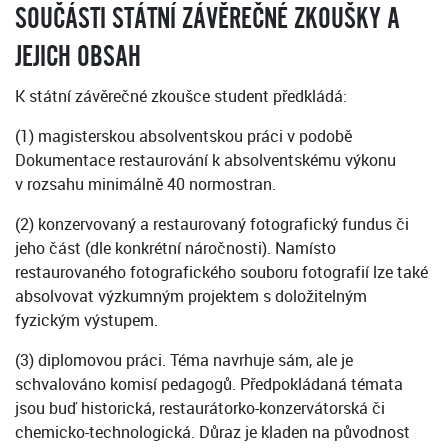
SOUČÁSTI STÁTNÍ ZÁVĚREČNÉ ZKOUŠKY A
JEJICH OBSAH
K státní závěrečné zkoušce student předkládá:
(1) magisterskou absolventskou práci v podobě
Dokumentace restaurování k absolventskému výkonu
v rozsahu minimálně 40 normostran.
(2) konzervovaný a restaurovaný fotografický fundus či
jeho část (dle konkrétní náročnosti). Namísto
restaurovaného fotografického souboru fotografií lze také
absolvovat výzkumným projektem s doložitelným
fyzickým výstupem.
(3) diplomovou práci. Téma navrhuje sám, ale je
schvalováno komisí pedagogů. Předpokládaná témata
jsou buď historická, restaurátorko-konzervátorská či
chemicko-technologická. Důraz je kladen na původnost