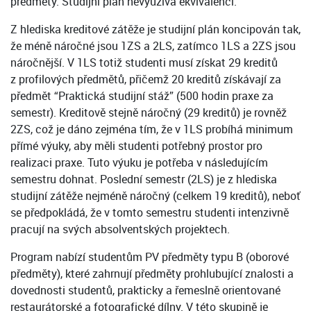
předměty. Studijní plán nevyužívá ekvivalencí.
Z hlediska kreditové zátěže je studijní plán koncipován tak,
že méně náročné jsou 1ZS a 2LS, zatímco 1LS a 2ZS jsou
náročnější. V 1LS totiž studenti musí získat 29 kreditů
z profilových předmětů, přičemž 20 kreditů získávají za
předmět “Praktická studijní stáž” (500 hodin praxe za
semestr). Kreditově stejně náročný (29 kreditů) je rovněž
2ZS, což je dáno zejména tím, že v 1LS probíhá minimum
přímé výuky, aby měli studenti potřebný prostor pro
realizaci praxe. Tuto výuku je potřeba v následujícím
semestru dohnat. Poslední semestr (2LS) je z hlediska
studijní zátěže nejméně náročný (celkem 19 kreditů), neboť
se předpokládá, že v tomto semestru studenti intenzivně
pracují na svých absolventských projektech.
Program nabízí studentům PV předměty typu B (oborové
předměty), které zahrnují předměty prohlubující znalosti a
dovednosti studentů, prakticky a řemeslně orientované
restaurátorské a fotografické dílny. V této skupině je