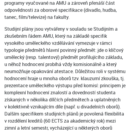
programy vyučované na AMU a zároveň přenáší část
odpovědnosti za oborové specifikace (divadlo, hudba,
tanec, film/televize) na fakulty.
Studijní plány jsou vytvářeny v souladu se Studijním a
zkušebním řádem AMU, který na základě specifik
vysokého uměleckého vzdělávání vymezuje v rámci
typologie předmětů hlavní povinný předmět: jde o klíčový
umělecký (resp. talentový) předmět profilujícího základu,
u něhož hodnocení probíhá vždy komisionálně a který
neumožňuje opakování atestace. Důležitou roli v systému
hodnocení hraje u mnoha oborů tzv. klauzurní zkouška, tj.
prezentace uměleckého výstupu před komisí: principem je
komplexní hodnocení znalostí a dovedností studenta
získaných v několika dílčích předmětech a uplatněných
v kolektivně vznikajícím díle (např. u divadelních oborů).
Dalším specifikem studijních plánů je povolená flexibilita
v rozdělení kreditů (60 ECTS za akademický rok) mezi
zimní a letní semestr, vycházející u některých oborů