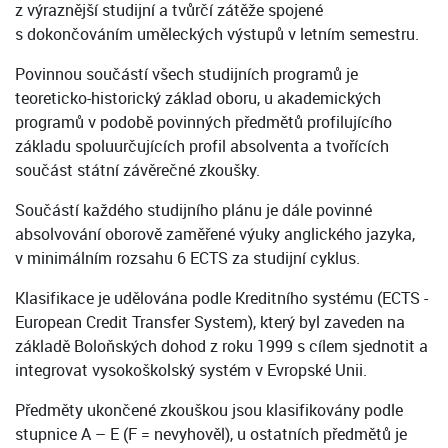
z výraznější studijní a tvůrčí zátěže spojené
s dokončováním uměleckých výstupů v letním semestru.
Povinnou součástí všech studijních programů je
teoreticko-historický základ oboru, u akademických
programů v podobě povinných předmětů profilujícího
základu spoluurčujících profil absolventa a tvořících
součást státní závěrečné zkoušky.
Součástí každého studijního plánu je dále povinné
absolvování oborově zaměřené výuky anglického jazyka,
v minimálním rozsahu 6 ECTS za studijní cyklus.
Klasifikace je udělována podle Kreditního systému (ECTS -
European Credit Transfer System), který byl zaveden na
základě Boloňských dohod z roku 1999 s cílem sjednotit a
integrovat vysokoškolský systém v Evropské Unii.
Předměty ukončené zkouškou jsou klasifikovány podle
stupnice A – E (F = nevyhověl), u ostatních předmětů je