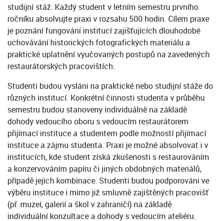
studijní stáž. Každý student v letním semestru prvního
ročníku absolvujte praxi v rozsahu 500 hodin. Cílem praxe
je poznání fungování institucí zajišťujících dlouhodobé
uchovávání historických fotografických materiálu a
praktické uplatnění vyučovaných postupů na zavedených
restaurátorských pracovištích.
Studenti budou vysláni na praktické nebo studijní stáže do
různých institucí. Konkrétní činnosti studenta v průběhu
semestru budou stanoveny individuálně na základě
dohody vedoucího oboru s vedoucím restaurátorem
přijímací instituce a studentem podle možností přijímací
instituce a zájmu studenta. Praxi je možné absolvovat i v
institucích, kde student získá zkušenosti s restaurováním
a konzervováním papíru či jiných obdobných materiálů,
případě jejich kombinace. Studenti budou podporováni ve
výběru instituce i mimo již smluvně zajištěných pracovišť
(př. muzeí, galerií a škol v zahraničí) na základě
individuální konzultace a dohody s vedoucím ateliéru.