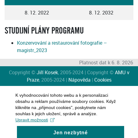
8. 12. 2022
8. 12. 2032
STUDIJNÍ PLÁNY PROGRAMU
Konzervování a restaurování fotografie –
magistr_2023
Platnost dat k 6. 8. 2026
Copyright ©
Jiří Kosek
, 2005-2024 | Copyright ©
AMU v
Praze
, 2005-2024 |
Nápověda
|
Cookies
K vyhodnocování tohoto webu a k personalizaci
obsahu a reklam používáme soubory cookies. Když
klikněte na „přijmout cookies", poskytnete nám
souhlas k jejich uložení, správě a analýze.
Upravit možnosti
Jen nezbytné