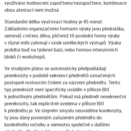
využíváno hodnocení započteno/nezapočteno; kombinace
obou atestací není možná.
Standardní délka vyučovací hodiny je 45 minut.
Základními organizačními formami výuky jsou přednáška,
seminář, cvičení, dílna, přičemž tři poslední formy výuky
v různé míře zahrnují i vznik uměleckých výstupů. Výuka
probíhá buď na týdenní bázi, nebo formou intenzivních
bloků či workshopů.
Ve studijním plánu se automaticky předpokládají
prerekvizity v podobě sekvencí předmětů označených
postupně rostoucím číslem za názvem předmětu. Tento
typ prerekvizit není specificky uváděn v příloze BIII
k jednotlivým předmětům. Pokud má předmět nesekvenční
prerekvizitu, tak explicitně uvedena v příloze BIII
k předmětu je. Ve stejném smyslu neuvádíme korekvizity,
ty jsou dány povinným zařazením předmětu do
konkrétního ročníku a semestru společně s dalšími