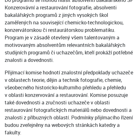
Do programu se mohou hlásit absolventi bakalářského SP
Konzerovávní a restaurování fotografie, absolventi
bakalářských programů z jiných vysokých škol
zaměřených na související chemicko-technologickou,
konzervátorskou či restaurátorskou problematiku.
Program je v zásadě otevřený všem talentovaným a
motivovaným absolventům relevantních bakalářských
studijních programů či uchazečům, kteří prokáží potřebné
znalosti a dovednosti.
Přijímací komise hodnotí znalostní předpoklady uchazeče
v oblastech teorie, dějin a technik fotografie, chemie,
všeobecného historicko-kulturního přehledu a přehledu
v oblasti konzervování a restaurování. Komise posuzuje
také dovednosti a zručnosti uchazeče v oblasti
restaurování fotografických materiálů nebo dovednosti a
znalosti z příbuzných oblastí. Podmínky přijímacího řízení
budou zveřejněny na webových stránkách katedry a
fakulty.