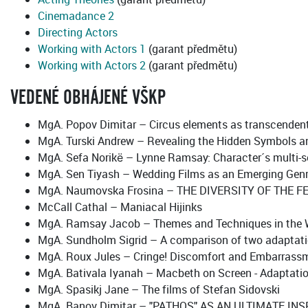
Cinemadance 2
Directing Actors
Working with Actors 1
(garant předmětu)
Working with Actors 2
(garant předmětu)
VEDENÉ OBHÁJENÉ VŠKP
MgA. Popov Dimitar – Circus elements as transcendenta
MgA. Turski Andrew – Revealing the Hidden Symbols a
MgA. Sefa Norikë – Lynne Ramsay: Character´s multi-s
MgA. Sen Tiyash – Wedding Films as an Emerging Gen
MgA. Naumovska Frosina – THE DIVERSITY OF THE 
McCall Cathal – Maniacal Hijinks
MgA. Ramsay Jacob – Themes and Techniques in the 
MgA. Sundholm Sigrid – A comparison of two adaptatio
MgA. Roux Jules – Cringe! Discomfort and Embarrassm
MgA. Bativala Iyanah – Macbeth on Screen - Adaptatio
MgA. Spasikj Jane – The films of Stefan Sidovski
MgA. Banov Dimitar – "PATHOS" AS AN ULTIMATE I