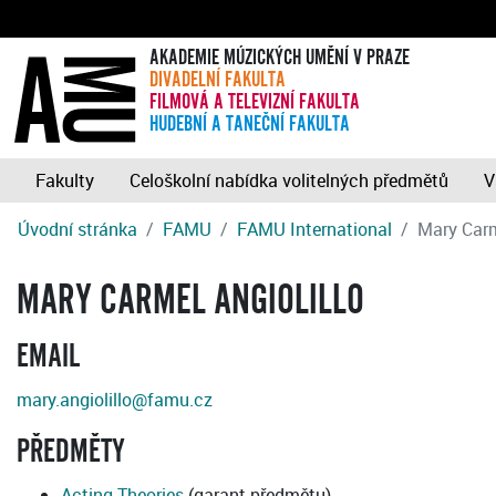
AKADEMIE MÚZICKÝCH UMĚNÍ V PRAZE
DIVADELNÍ FAKULTA
FILMOVÁ A TELEVIZNÍ FAKULTA
HUDEBNÍ A TANEČNÍ FAKULTA
Fakulty
Celoškolní nabídka volitelných předmětů
V
Úvodní stránka
FAMU
FAMU International
Mary Car
MARY CARMEL ANGIOLILLO
EMAIL
mary.angiolillo@famu.cz
PŘEDMĚTY
Acting Theories
(garant předmětu)