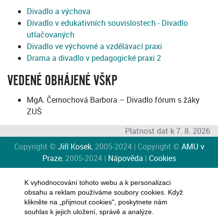
Divadlo a výchova
Divadlo v edukativních souvislostech - Divadlo
utlačovaných
Divadlo ve výchovné a vzdělávací praxi
Drama a divadlo v pedagogické praxi 2
VEDENÉ OBHÁJENÉ VŠKP
MgA. Černochová Barbora – Divadlo fórum s žáky
ZUŠ
Platnost dat k 7. 8. 2026
Copyright ©
Jiří Kosek
, 2005-2024 | Copyright ©
AMU v
Praze
, 2005-2024 |
Nápověda
|
Cookies
K vyhodnocování tohoto webu a k personalizaci
obsahu a reklam používáme soubory cookies. Když
klikněte na „přijmout cookies", poskytnete nám
souhlas k jejich uložení, správě a analýze.