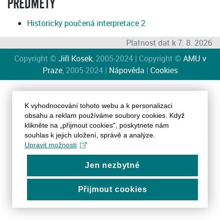
PŘEDMĚTY
Historicky poučená interpretace 2
Platnost dat k 7. 8. 2026
Copyright ©
Jiří Kosek
, 2005-2024 | Copyright ©
AMU v
Praze
, 2005-2024 |
Nápověda
|
Cookies
K vyhodnocování tohoto webu a k personalizaci
obsahu a reklam používáme soubory cookies. Když
klikněte na „přijmout cookies", poskytnete nám
souhlas k jejich uložení, správě a analýze.
Upravit možnosti
Jen nezbytné
Přijmout cookies