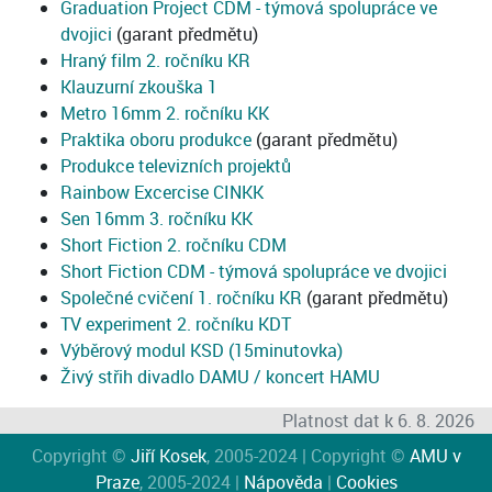
Graduation Project CDM - týmová spolupráce ve
dvojici
(garant předmětu)
Hraný film 2. ročníku KR
Klauzurní zkouška 1
Metro 16mm 2. ročníku KK
Praktika oboru produkce
(garant předmětu)
Produkce televizních projektů
Rainbow Excercise CINKK
Sen 16mm 3. ročníku KK
Short Fiction 2. ročníku CDM
Short Fiction CDM - týmová spolupráce ve dvojici
Společné cvičení 1. ročníku KR
(garant předmětu)
TV experiment 2. ročníku KDT
Výběrový modul KSD (15minutovka)
Živý střih divadlo DAMU / koncert HAMU
Platnost dat k 6. 8. 2026
Copyright ©
Jiří Kosek
, 2005-2024 | Copyright ©
AMU v
Praze
, 2005-2024 |
Nápověda
|
Cookies