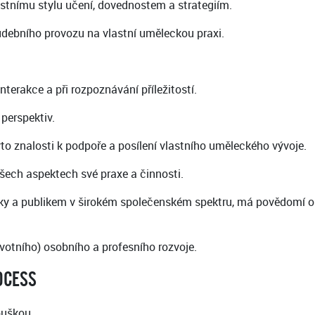
lastnímu stylu učení, dovednostem a strategiím.
hudebního provozu na vlastní uměleckou praxi.
terakce a při rozpoznávání příležitostí.
perspektiv.
to znalosti k podpoře a posílení vlastního uměleckého vývoje.
šech aspektech své praxe a činnosti.
níky a publikem v širokém společenském spektru, má povědomí o
ivotního) osobního a profesního rozvoje.
OCESS
ouškou.