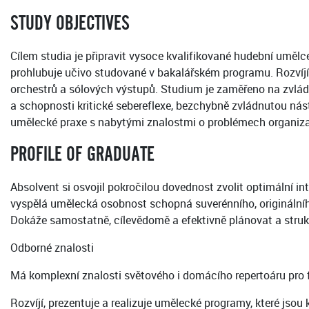
STUDY OBJECTIVES
Cílem studia je připravit vysoce kvalifikované hudební umělc
prohlubuje učivo studované v bakalářském programu. Rozvíjí
orchestrů a sólových výstupů. Studium je zaměřeno na zvládn
a schopnosti kritické sebereflexe, bezchybně zvládnutou nás
umělecké praxe s nabytými znalostmi o problémech organiza
PROFILE OF GRADUATE
Absolvent si osvojil pokročilou dovednost zvolit optimální i
vyspělá umělecká osobnost schopná suverénního, originálního
Dokáže samostatně, cílevědomě a efektivně plánovat a strukt
Odborné znalosti
Má komplexní znalosti světového i domácího repertoáru pro f
Rozvíjí, prezentuje a realizuje umělecké programy, které jsou