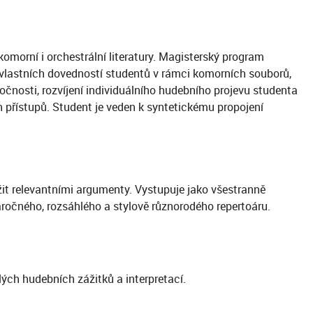
omorní i orchestrální literatury. Magisterský program
 vlastních dovedností studentů v rámci komorních souborů,
čnosti, rozvíjení individuálního hudebního projevu studenta
h přístupů. Student je veden k syntetickému propojení
ožit relevantními argumenty. Vystupuje jako všestranně
ročného, rozsáhlého a stylově různorodého repertoáru.
ých hudebních zážitků a interpretací.