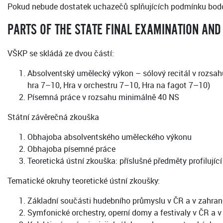
Pokud nebude dostatek uchazečů splňujících podmínku bodo
PARTS OF THE STATE FINAL EXAMINATION AND
VŠKP se skládá ze dvou částí:
Absolventský umělecký výkon – sólový recitál v rozsah
hra 7–10, Hra v orchestru 7–10, Hra na fagot 7–10)
Písemná práce v rozsahu minimálně 40 NS
Státní závěrečná zkouška
Obhajoba absolventského uměleckého výkonu
Obhajoba písemné práce
Teoretická ústní zkouška: příslušné předměty profilují
Tematické okruhy teoretické ústní zkoušky:
Základní součásti hudebního průmyslu v ČR a v zahrani
Symfonické orchestry, operní domy a festivaly v ČR a v