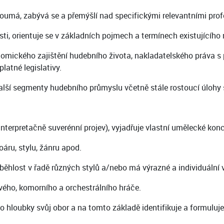
oumá, zabývá se a přemýšlí nad specifickými relevantními prof
ti, orientuje se v základních pojmech a termínech existujícíh
nomického zajištění hudebního života, nakladatelského práva s
latné legislativy.
alší segmenty hudebního průmyslu včetně stále rostoucí úlohy so
interpretačně suverénní projev), vyjadřuje vlastní umělecké kon
áru, stylu, žánru apod.
běhlost v řadě různých stylů a/nebo má výrazné a individuální 
ového, komorního a orchestrálního hráče.
o hloubky svůj obor a na tomto základě identifikuje a formuluje 