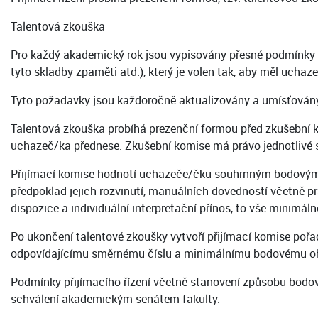
Talentová zkouška
Pro každý akademický rok jsou vypisovány přesné podmínky ta
tyto skladby zpaměti atd.), který je volen tak, aby měl uc
Tyto požadavky jsou každoročně aktualizovány a umísťovány 
Talentová zkouška probíhá prezenční formou před zkušební 
uchazeč/ka přednese. Zkušební komise má právo jednotlivé sk
Přijímací komise hodnotí uchazeče/čku souhrnným bodovým 
předpoklad jejich rozvinutí, manuálních dovedností včetně pr
dispozice a individuální interpretační přínos, to vše minimál
Po ukončení talentové zkoušky vytvoří přijímací komise pořad
odpovídajícímu směrnému číslu a minimálnímu bodovému oho
Podmínky přijímacího řízení včetně stanovení způsobu bodov
schválení akademickým senátem fakulty.