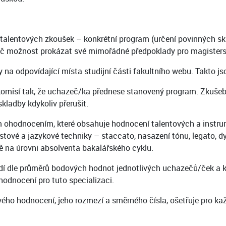
lentových zkoušek – konkrétní program (určení povinných sklad
hazeč možnost prokázat své mimořádné předpoklady pro magister
na odpovídající místa studijní části fakultního webu. Takto 
komisí tak, že uchazeč/ka přednese stanovený program. Zkušeb
ladby kdykoliv přerušit.
ohodnocením, které obsahuje hodnocení talentových a instrum
stové a jazykové techniky – staccato, nasazení tónu, legato, d
ně na úrovni absolventa bakalářského cyklu.
í dle průměrů bodových hodnot jednotlivých uchazečů/ček a k př
dnocení pro tuto specializaci.
ého hodnocení, jeho rozmezí a směrného čísla, ošetřuje pro ka