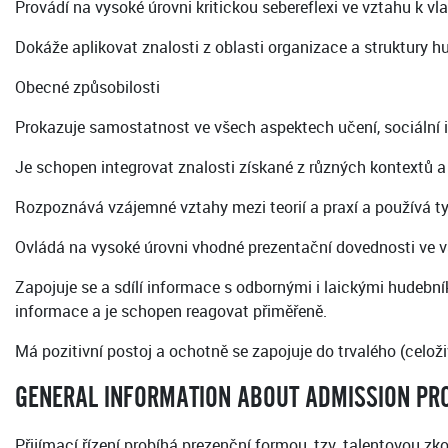
Provádí na vysoké úrovni kritickou sebereflexi ve vztahu k v
Dokáže aplikovat znalosti z oblasti organizace a struktury 
Obecné způsobilosti
Prokazuje samostatnost ve všech aspektech učení, sociální in
Je schopen integrovat znalosti získané z různých kontextů a 
Rozpoznává vzájemné vztahy mezi teorií a praxí a používá ty
Ovládá na vysoké úrovni vhodné prezentační dovednosti ve v
Zapojuje se a sdílí informace s odbornými i laickými hudeb
informace a je schopen reagovat přiměřeně.
Má pozitivní postoj a ochotně se zapojuje do trvalého (celož
GENERAL INFORMATION ABOUT ADMISSION PR
Přijímací řízení probíhá prezenční formou, tzv. talentovou zk