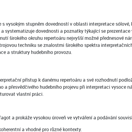
e s vysokým stupněm dovedností v oblasti interpretace sólové, k
 a systematizuje dovednosti a poznatky týkající se prezentace
utí širokého okruhu repertoáru nejvyšší možné přednesové náro
trojovou techniku se znalostmi širokého spektra interpretačníc
ce a struktury hudebního provozu.
nterpretační přístup k danému repertoáru a své rozhodnutí podl
 a přesvědčivého hudebního projevu při interpretaci vysoce ná
urovat vlastní práci.
agot a prokáže vysokou úroveň ve vytváření a podávání souvisl
 koherentní a vhodné pro různé kontexty.