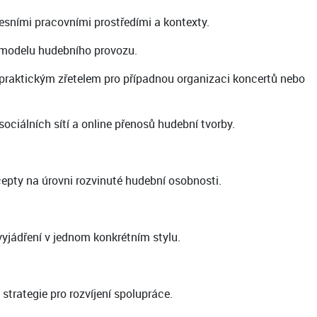
esními pracovními prostředími a kontexty.
o modelu hudebního provozu.
 praktickým zřetelem pro případnou organizaci koncertů nebo
ciálních sítí a online přenosů hudební tvorby.
cepty na úrovni rozvinuté hudební osobnosti.
vyjádření v jednom konkrétním stylu.
strategie pro rozvíjení spolupráce.