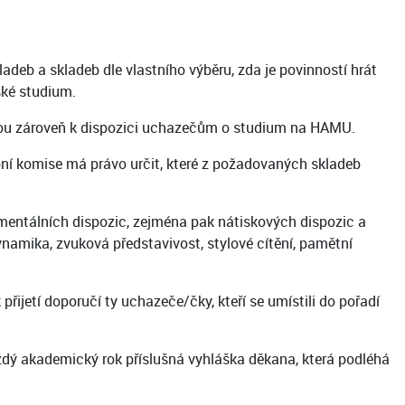
eb a skladeb dle vlastního výběru, zda je povinností hrát
ské studium.
jsou zároveň k dispozici uchazečům o studium na HAMU.
ní komise má právo určit, které z požadovaných skladeb
entálních dispozic, zejména pak nátiskových dispozic a
ynamika, zvuková představivost, stylové cítění, pamětní
ijetí doporučí ty uchazeče/čky, kteří se umístili do pořadí
ždý akademický rok příslušná vyhláška děkana, která podléhá