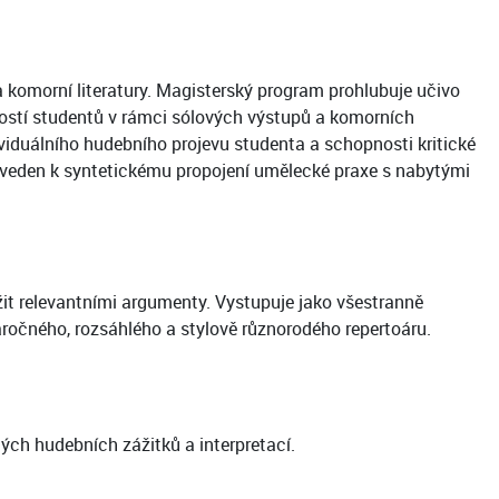
a komorní literatury. Magisterský program prohlubuje učivo
ností studentů v rámci sólových výstupů a komorních
viduálního hudebního projevu studenta a schopnosti kritické
e veden k syntetickému propojení umělecké praxe s nabytými
ožit relevantními argumenty. Vystupuje jako všestranně
ročného, rozsáhlého a stylově různorodého repertoáru.
ých hudebních zážitků a interpretací.