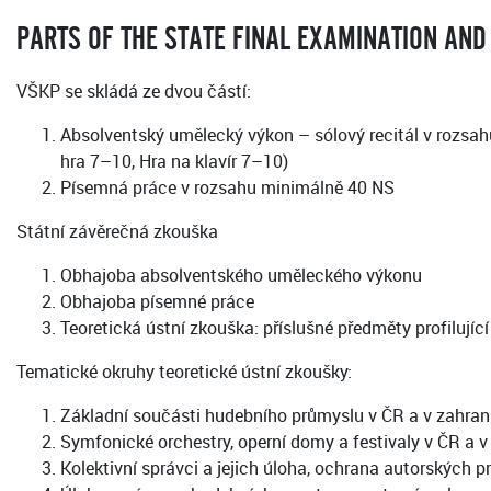
PARTS OF THE STATE FINAL EXAMINATION AND
VŠKP se skládá ze dvou částí:
Absolventský umělecký výkon – sólový recitál v rozsah
hra 7–10, Hra na klavír 7–10)
Písemná práce v rozsahu minimálně 40 NS
Státní závěrečná zkouška
Obhajoba absolventského uměleckého výkonu
Obhajoba písemné práce
Teoretická ústní zkouška: příslušné předměty profilují
Tematické okruhy teoretické ústní zkoušky:
Základní součásti hudebního průmyslu v ČR a v zahrani
Symfonické orchestry, operní domy a festivaly v ČR a v
Kolektivní správci a jejich úloha, ochrana autorských p