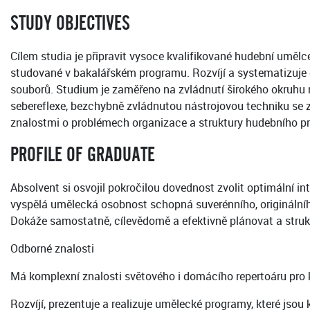
STUDY OBJECTIVES
Cílem studia je připravit vysoce kvalifikované hudební uměl
studované v bakalářském programu. Rozvíjí a systematizuje 
souborů. Studium je zaměřeno na zvládnutí širokého okruhu r
sebereflexe, bezchybně zvládnutou nástrojovou techniku se z
znalostmi o problémech organizace a struktury hudebního p
PROFILE OF GRADUATE
Absolvent si osvojil pokročilou dovednost zvolit optimální i
vyspělá umělecká osobnost schopná suverénního, originálního
Dokáže samostatně, cílevědomě a efektivně plánovat a strukt
Odborné znalosti
Má komplexní znalosti světového i domácího repertoáru pro k
Rozvíjí, prezentuje a realizuje umělecké programy, které jsou