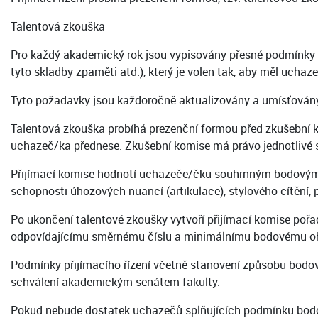
Talentová zkouška
Pro každý akademický rok jsou vypisovány přesné podmínky ta
tyto skladby zpaměti atd.), který je volen tak, aby měl uc
Tyto požadavky jsou každoročně aktualizovány a umísťovány 
Talentová zkouška probíhá prezenční formou před zkušební 
uchazeč/ka přednese. Zkušební komise má právo jednotlivé sk
Přijímací komise hodnotí uchazeče/čku souhrnným bodovým 
schopnosti úhozových nuancí (artikulace), stylového cítění, 
Po ukončení talentové zkoušky vytvoří přijímací komise pořad
odpovídajícímu směrnému číslu a minimálnímu bodovému oho
Podmínky přijímacího řízení včetně stanovení způsobu bodov
schválení akademickým senátem fakulty.
Pokud nebude dostatek uchazečů splňujících podmínku bodo