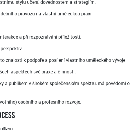
lastnímu stylu učení, dovednostem a strategiím.
hudebního provozu na vlastní uměleckou praxi.
terakce a při rozpoznávání příležitostí.
perspektiv.
to znalosti k podpoře a posílení vlastního uměleckého vývoje.
šech aspektech své praxe a činnosti.
níky a publikem v širokém společenském spektru, má povědomí o
ivotního) osobního a profesního rozvoje.
OCESS
ouškou.