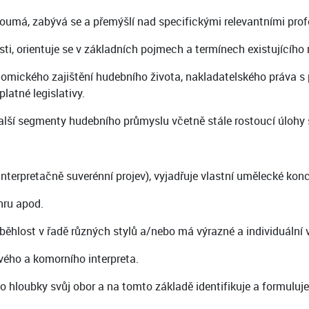
oumá, zabývá se a přemýšlí nad specifickými relevantními prof
ti, orientuje se v základních pojmech a termínech existujícíh
nomického zajištění hudebního života, nakladatelského práva s
latné legislativy.
alší segmenty hudebního průmyslu včetně stále rostoucí úlohy so
interpretačně suverénní projev), vyjadřuje vlastní umělecké kon
nru apod.
běhlost v řadě různých stylů a/nebo má výrazné a individuální 
ového a komorního interpreta.
o hloubky svůj obor a na tomto základě identifikuje a formuluje 