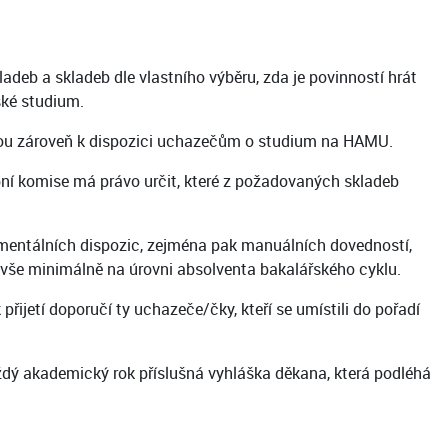
eb a skladeb dle vlastního výběru, zda je povinností hrát
ské studium.
jsou zároveň k dispozici uchazečům o studium na HAMU.
ní komise má právo určit, které z požadovaných skladeb
entálních dispozic, zejména pak manuálních dovedností,
o vše minimálně na úrovni absolventa bakalářského cyklu.
ijetí doporučí ty uchazeče/čky, kteří se umístili do pořadí
ždý akademický rok příslušná vyhláška děkana, která podléhá