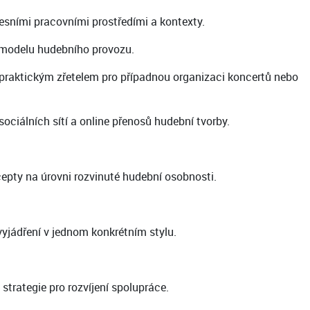
esními pracovními prostředími a kontexty.
o modelu hudebního provozu.
 praktickým zřetelem pro případnou organizaci koncertů nebo
ciálních sítí a online přenosů hudební tvorby.
cepty na úrovni rozvinuté hudební osobnosti.
vyjádření v jednom konkrétním stylu.
strategie pro rozvíjení spolupráce.