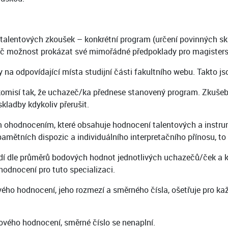
lentových zkoušek – konkrétní program (určení povinných sklad
hazeč možnost prokázat své mimořádné předpoklady pro magister
na odpovídající místa studijní části fakultního webu. Takto 
komisí tak, že uchazeč/ka přednese stanovený program. Zkušeb
ladby kdykoliv přerušit.
ohodnocením, které obsahuje hodnocení talentových a instrum
pamětních dispozic a individuálního interpretačního přínosu, t
í dle průměrů bodových hodnot jednotlivých uchazečů/ček a k př
dnocení pro tuto specializaci.
ého hodnocení, jeho rozmezí a směrného čísla, ošetřuje pro ka
vého hodnocení, směrné číslo se nenaplní.