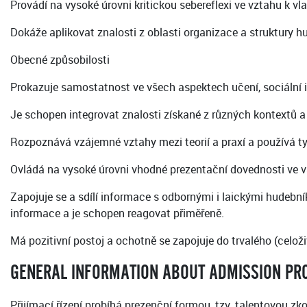
Provádí na vysoké úrovni kritickou sebereflexi ve vztahu k v
Dokáže aplikovat znalosti z oblasti organizace a struktury 
Obecné způsobilosti
Prokazuje samostatnost ve všech aspektech učení, sociální in
Je schopen integrovat znalosti získané z různých kontextů a 
Rozpoznává vzájemné vztahy mezi teorií a praxí a používá ty
Ovládá na vysoké úrovni vhodné prezentační dovednosti ve v
Zapojuje se a sdílí informace s odbornými i laickými hudeb
informace a je schopen reagovat přiměřeně.
Má pozitivní postoj a ochotně se zapojuje do trvalého (celož
GENERAL INFORMATION ABOUT ADMISSION PR
Přijímací řízení probíhá prezenční formou, tzv. talentovou zk