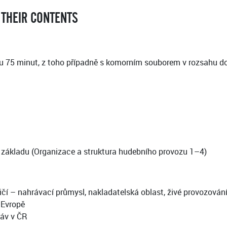
 THEIR CONTENTS
u 75 minut, z toho případně s komorním souborem v rozsahu do 
cí základu (Organizace a struktura hudebního provozu 1–4)
čí – nahrávací průmysl, nakladatelská oblast, živé provozován
 Evropě
ráv v ČR