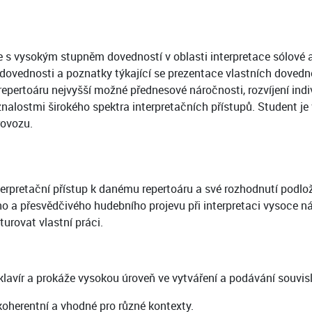
ce s vysokým stupněm dovedností v oblasti interpretace sólové 
dovednosti a poznatky týkající se prezentace vlastních doved
epertoáru nejvyšší možné přednesové náročnosti, rozvíjení indi
nalostmi širokého spektra interpretačních přístupů. Student j
rovozu.
nterpretační přístup k danému repertoáru a své rozhodnutí podl
 a přesvědčivého hudebního projevu při interpretaci vysoce ná
urovat vlastní práci.
lavír a prokáže vysokou úroveň ve vytváření a podávání souvisl
 koherentní a vhodné pro různé kontexty.