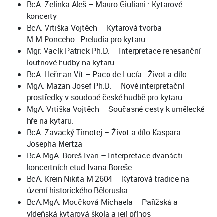
BcA. Zelinka Aleš – Mauro Giuliani : Kytarové
koncerty
BcA. Vrtiška Vojtěch – Kytarová tvorba
M.M.Ponceho - Preludia pro kytaru
Mgr. Vacík Patrick Ph.D. – Interpretace renesanční
loutnové hudby na kytaru
BcA. Heřman Vít – Paco de Lucía - Život a dílo
MgA. Mazan Josef Ph.D. – Nové interpretační
prostředky v soudobé české hudbě pro kytaru
MgA. Vrtiška Vojtěch – Současné cesty k umělecké
hře na kytaru.
BcA. Zavacký Timotej – Život a dílo Kaspara
Josepha Mertza
BcA.MgA. Boreš Ivan – Interpretace dvanácti
koncertních etud Ivana Boreše
BcA. Krein Nikita M 2604 – Kytarová tradice na
území historického Běloruska
BcA.MgA. Moučková Michaela – Pařížská a
vídeňská kytarová škola a její přínos