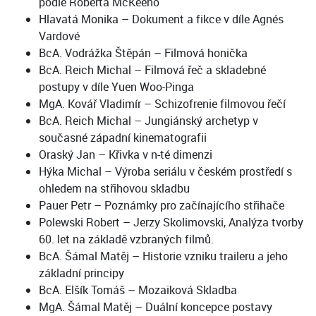
podle Roberta McKeeho
Hlavatá Monika – Dokument a fikce v díle Agnés
Vardové
BcA. Vodrážka Štěpán – Filmová honička
BcA. Reich Michal – Filmová řeč a skladebné
postupy v díle Yuen Woo-Pinga
MgA. Kovář Vladimír – Schizofrenie filmovou řečí
BcA. Reich Michal – Jungiánský archetyp v
současné západní kinematografii
Oraský Jan – Křivka v n-té dimenzi
Hýka Michal – Výroba seriálu v českém prostředí s
ohledem na střihovou skladbu
Pauer Petr – Poznámky pro začínajícího střihače
Polewski Robert – Jerzy Skolimovski, Analýza tvorby
60. let na základě vzbraných filmů.
BcA. Šámal Matěj – Historie vzniku traileru a jeho
základní principy
BcA. Elšík Tomáš – Mozaiková Skladba
MgA. Šámal Matěj – Duální koncepce postavy