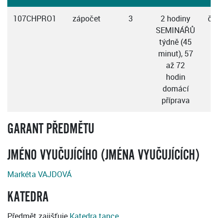
107CHPRO1
zápočet
3
2 hodiny
če
SEMINÁŘŮ
týdně (45
minut), 57
až 72
hodin
domácí
příprava
GARANT PŘEDMĚTU
JMÉNO VYUČUJÍCÍHO (JMÉNA VYUČUJÍCÍCH)
Markéta VAJDOVÁ
KATEDRA
Předmět zajišťuje
Katedra tance