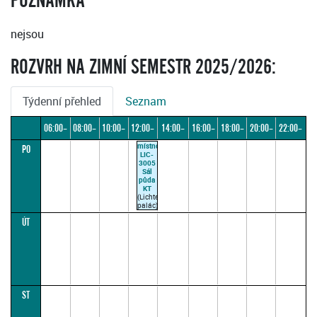
POZNÁMKA
nejsou
ROZVRH NA ZIMNÍ SEMESTR 2025/2026:
Týdenní přehled
Seznam
06:00–
08:00–
10:00–
12:00–
14:00–
16:00–
18:00–
20:00–
22:00–
místnost
PO
08:00
10:00
12:00
14:00
16:00
18:00
20:00
22:00
24:00
LIC-
3005
Sál
půda
KT
(Lichtenštejnský
palác)
VAJDOVÁ
ÚT
M.
12:30–
14:00
(paralelka
1)
ST