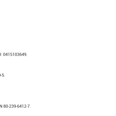
0: 0415103649.
-5.
BN 80-239-6412-7.