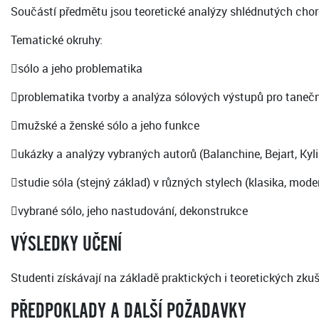
Součástí předmětu jsou teoretické analýzy shlédnutých chore
Tematické okruhy:
sólo a jeho problematika
problematika tvorby a analýza sólových výstupů pro taneční
mužské a ženské sólo a jeho funkce
ukázky a analýzy vybraných autorů (Balanchine, Bejart, Kyliá
studie sóla (stejný základ) v různých stylech (klasika, moder
vybrané sólo, jeho nastudování, dekonstrukce
VÝSLEDKY UČENÍ
Studenti získávají na základě praktických i teoretických zku
PŘEDPOKLADY A DALŠÍ POŽADAVKY