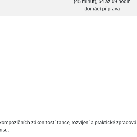
(45 minut), 54 až 69 hodin
domácí příprava
kompozičních zákonitostí tance, rozvíjení a praktické zpracová
isu.