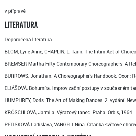
v přípravě
LITERATURA
Doporučená literatura:
BLOM, Lyne Anne, CHAPLIN, L. Tarin. The Intim Act of Chore
BREMSER Martha Fifty Contemporary Choreographers: A Refe
BURROWS, Jonathan. A Choreographer's Handbook. Oxon: Ro
ELIÁŠOVÁ, Bohumíra. Improvizační postupy v současném tanc
HUMPHREY, Doris. The Art of Making Dances. 2. vydání. New 
KRÖSCHLOVÁ, Jarmila. Výrazový tanec. Praha: Orbis, 1964.
PETIŠKOVÁ Ladislava, VANGELI Nina: Čítanka světové choreog