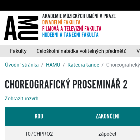
AKADEMIE MÚZICKÝCH UMĚNÍ V PRAZE
DIVADELNÍ FAKULTA
FILMOVÁ A TELEVIZNÍ FAKULTA
HUDEBNÍ A TANEČNÍ FAKULTA
Fakulty
Celoškolní nabídka volitelných předmětů
V
Úvodní stránka
HAMU
Katedra tance
Choreografický
CHOREOGRAFICKÝ PROSEMINÁŘ 2
Zobrazit rozvrh
KÓD
ZAKONČENÍ
107CHPRO2
zápočet