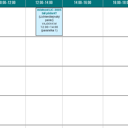
0:00–12:00
12:00–14:00
14:00–16:00
16:00–18:
místnost LIC-3005
Sál půda KT
(Lichtenštejnský
palác)
VAJDOVÁ M.
12:30–14:00
(paralelka 1)